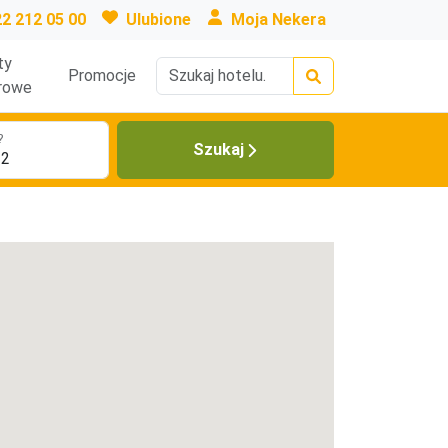
22 212 05 00
Ulubione
Moja Nekera
ty
Promocje
rowe
?
Szukaj