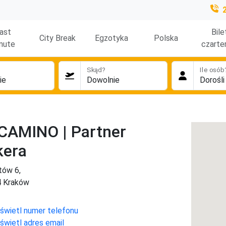
ast
Bile
City Break
Egzotyka
Polska
nute
czarte
Skąd?
Ile osób
CAMINO | Partner
kera
otów 6,
4 Kraków
świetl numer telefonu
świetl adres email