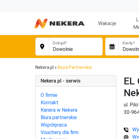
L
Wakacje
Mi
Dokąd?
Kiedy?
Nekera.pl
»
Biura Partnerskie
EL 
Nekera.pl - serwis
Ne
O firmie
Kontakt
ul. Pil
Kariera w Nekera
30-96
Biura partnerskie
Współpraca
Wy
Vouchery dla firm
Wy