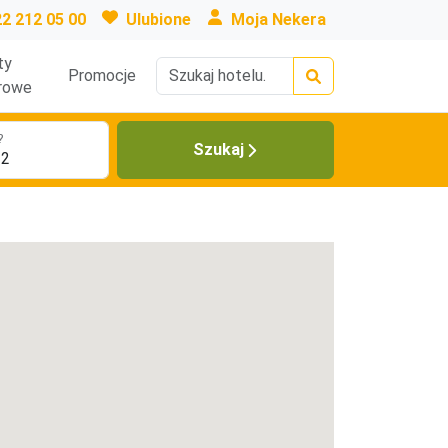
22 212 05 00
Ulubione
Moja Nekera
ty
Promocje
rowe
?
Szukaj