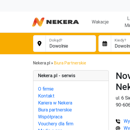
L
Wakacje
Mi
Dokąd?
Kiedy?
Nekera.pl
»
Biura Partnerskie
Nov
Nekera.pl - serwis
Ne
O firmie
Kontakt
ul. 6 S
Kariera w Nekera
90-60
Biura partnerskie
Współpraca
Wy
Vouchery dla firm
Wy