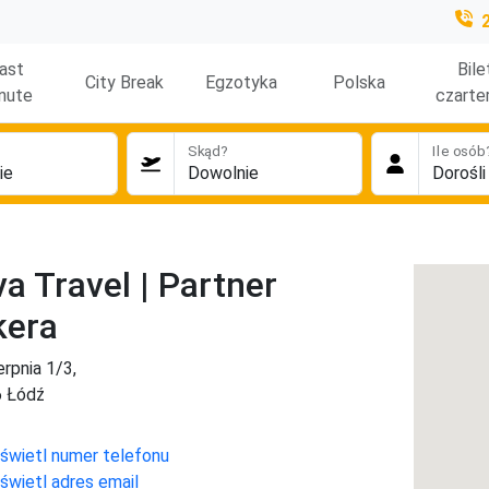
ast
Bile
City Break
Egzotyka
Polska
nute
czarte
Skąd?
Ile osób
a Travel | Partner
kera
ierpnia 1/3,
6 Łódź
świetl numer telefonu
świetl adres email