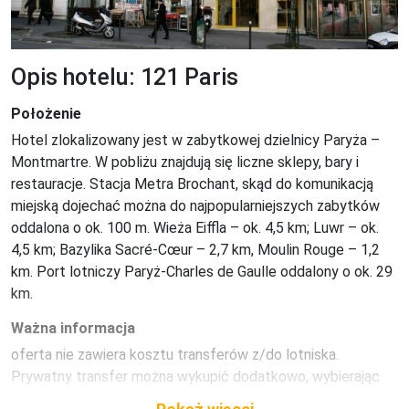
Opis hotelu: 121 Paris
Położenie
Hotel zlokalizowany jest w zabytkowej dzielnicy Paryża – 
Montmartre. W pobliżu znajdują się liczne sklepy, bary i 
restauracje. Stacja Metra Brochant, skąd do komunikacją 
miejską dojechać można do najpopularniejszych zabytków 
oddalona o ok. 100 m. Wieża Eiffla – ok. 4,5 km; Luwr – ok. 
4,5 km; Bazylika Sacré-Cœur – 2,7 km, Moulin Rouge – 1,2 
km. Port lotniczy Paryż-Charles de Gaulle oddalony o ok. 29 
km.
Ważna informacja
oferta nie zawiera kosztu transferów z/do lotniska. 
Prywatny transfer można wykupić dodatkowo, wybierając 
odpowiednią opcję spośród usług dodatkowych.