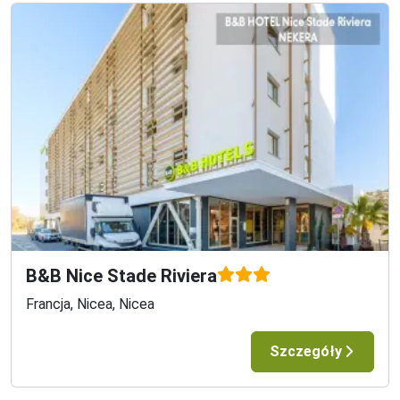
Airlines, Air France, Austrian Airlines.Przykładowe linie 
lotnicze, gdzie bagaż jest dodatkowo płatny to: FR 
(Ryanair), W6 (WizzAir), Easy Jet.
Mocne strony
W zabytkowej dzielnicy Montmartre
Stacja Metra Brochant oddalona o 100 m
Nieduży, kameralny hotel
B&B Nice Stade Riviera
Francja, Nicea, Nicea
Szczegóły