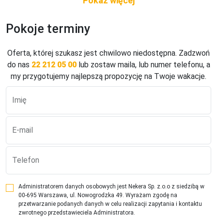
Wyposażenie
Pokoje terminy
Trzygwiazdkowy hotel oferuje 31 pokoi. Do dyspozycji 
gości: całodobowa recepcja, lobby z mijescem do 
odpoczynku, przechowalnia bagażu, jadalnia.
Oferta, której szukasz jest chwilowo niedostępna. Zadzwoń
do nas
22 212 05 00
lub zostaw maila, lub numer telefonu, a
Dostęp do internetu
my przygotujemy najlepszą propozycję na Twoje wakacje.
bezpłatne Wi-Fi.
Imię
Zakwaterowanie
Pokój dwuosobowy Superior: ok. 14 m2, mogący 
zakwaterować do dwóch osób, jedno łóżko podwójne lub 
E-mail
dwa łóżka pojedyncze, TV, Wi-Fi, sejf, prywatna łazienka 
(wanna lub prysznic, toaleta, umywalka, suszarka do 
Telefon
włosów, zestaw kosmetyków). Pokój trzyosobowy: ok. 18 – 
21 m2, mogący zakwaterować do trzech osób, dwa łóżka 
pojedyncze i rozkładana sofa dla trzeciej osoby; poza tym 
Administratorem danych osobowych jest Nekera Sp. z.o.o z siedzibą w
wyposażony jak pokój dwuosobowy Superior.
00-695 Warszawa, ul. Nowogrodzka 49. Wyrażam zgodę na
przetwarzanie podanych danych w celu realizacji zapytania i kontaktu
zwrotnego przedstawieciela Administratora.
Wyżywienie