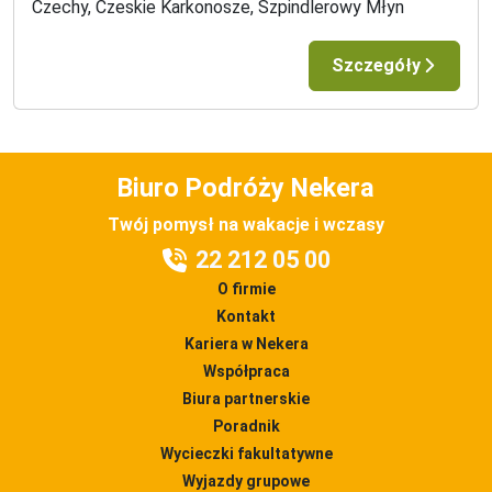
Czechy, Czeskie Karkonosze, Szpindlerowy Młyn
Szczegóły
Biuro Podróży Nekera
Twój pomysł na wakacje i wczasy
22 212 05 00
O firmie
Kontakt
Kariera w Nekera
Współpraca
Biura partnerskie
Poradnik
Wycieczki fakultatywne
Wyjazdy grupowe