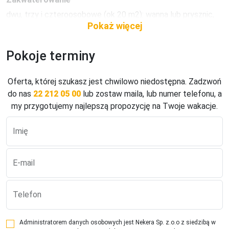
dwu, trzy i czteroosobowe (ok 20 m2): wanna lub prysznic, 
WC, ogrzewanie, kącik wypoczynkowy, telefon, TV sat.
Sport
Pokoje terminy
bilard. Za opłatą: bilard, siłownia.
Wellness
Oferta, której szukasz jest chwilowo niedostępna. Zadzwoń
do nas
22 212 05 00
lub zostaw maila, lub numer telefonu, a
Za opłatą: masaże, sauna, jacuzzi.
my przygotujemy najlepszą propozycję na Twoje wakacje.
Dzieci
pokój zabaw, wysokie krzesełka w restauracji.
Imię
Wyżywienie
E-mail
ze śniadaniami lub z dwoma posiłkami. Śniadania i kolacje w 
formie bufetu.
Telefon
Parkowanie
parking w cenie.
Administratorem danych osobowych jest Nekera Sp. z.o.o z siedzibą w