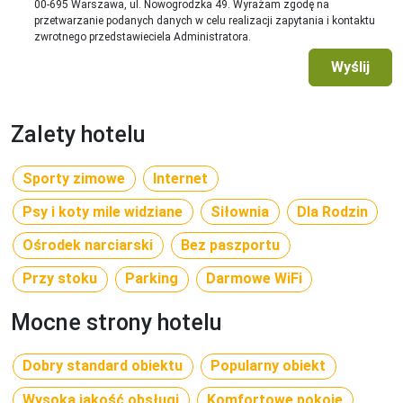
Zwierzęta domowe
00-695 Warszawa, ul. Nowogrodzka 49. Wyrażam zgodę na
przetwarzanie podanych danych w celu realizacji zapytania i kontaktu
tak, ok. 3,4- EUR/dzień. Wymagane wcześniejsze zgłoszenie.
zwrotnego przedstawieciela Administratora.
Ważne informacje
Wyślij
przyjazd do hotelu od godz. 14:00, wyjazd do godz. 10:00.
Opłata klimatyczna
Zalety hotelu
płątna na miejscu w hotelu. 

TELEFONICZNA OPIEKA W JĘZYKU POLSKIM
Sporty zimowe
Internet
Psy i koty mile widziane
Siłownia
Dla Rodzin
Ośrodek narciarski
Bez paszportu
Przy stoku
Parking
Darmowe WiFi
Mocne strony hotelu
Dobry standard obiektu
Popularny obiekt
Wysoka jakość obsługi
Komfortowe pokoje