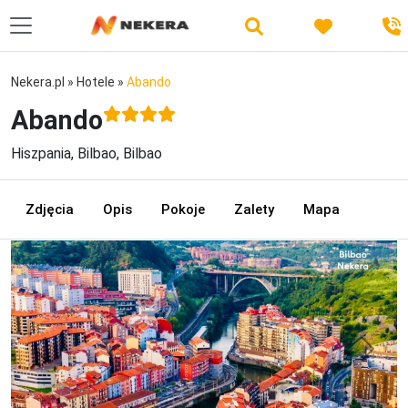
Nekera.pl
»
Hotele
»
Abando
Abando
Hiszpania, Bilbao, Bilbao
Zdjęcia
Opis
Pokoje
Zalety
Mapa
Previous
Next