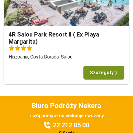
4R Salou Park Resort II ( Ex Playa
Margarita)
Hiszpania, Costa Dorada, Salou
Szczegóły
Biuro Podróży Nekera
Twój pomysł na wakacje i wczasy
22 212 05 00