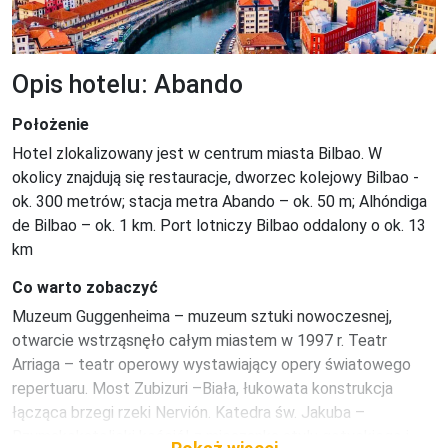
Opis hotelu: Abando
Położenie
Hotel zlokalizowany jest w centrum miasta Bilbao. W 
okolicy znajdują się restauracje, dworzec kolejowy Bilbao - 
ok. 300 metrów; stacja metra Abando – ok. 50 m; Alhóndiga 
de Bilbao – ok. 1 km. Port lotniczy Bilbao oddalony o ok. 13 
km
Co warto zobaczyć
Muzeum Guggenheima – muzeum sztuki nowoczesnej, 
otwarcie wstrząsnęło całym miastem w 1997 r. Teatr 
Arriaga – teatr operowy wystawiający opery światowego 
repertuaru. Most Zubizuri –Biała, łukowata konstrukcja 
łącząca brzegi rzeki Nervión. Katedra św. Jakuba – 
Rzymskokatolicki kościół z mieszanką stylu gotyckiego i 