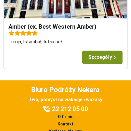
Amber (ex. Best Western Amber)
Turcja, Istambuł, Istambuł
Szczegóły
Biuro Podróży Nekera
Twój pomysł na wakacje i wczasy
22 212 05 00
O firmie
Kontakt