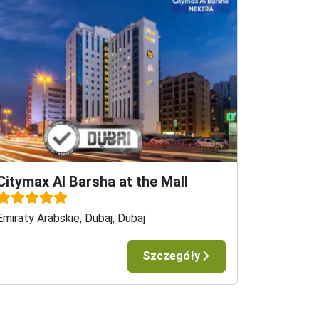
Citymax Al Barsha at the Mall
 występować ograniczenia w funkcjonowaniu 
Emiraty Arabskie, Dubaj, Dubaj
żem podręcznym – w celu uzyskania informacji 
Szczegóły
e-podrozowanie#kierunek. Połączenia lotnicze 
zego systemu online.
