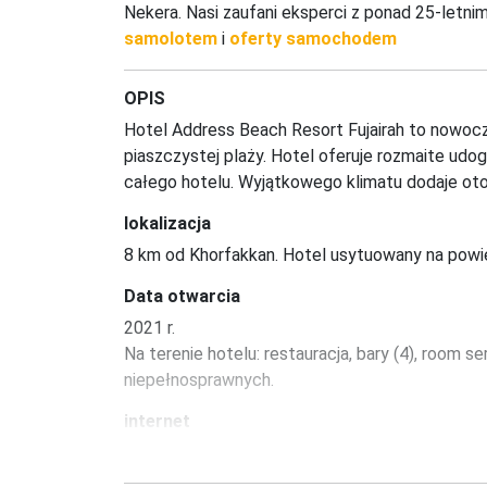
Nekera. Nasi zaufani eksperci z ponad 25-letn
samolotem
i
oferty samochodem
OPIS
Hotel Address Beach Resort Fujairah to nowocze
piaszczystej plaży. Hotel oferuje rozmaite udogo
całego hotelu. Wyjątkowego klimatu dodaje oto
lokalizacja
8 km od Khorfakkan. Hotel usytuowany na powi
Data otwarcia
2021 r.

Na terenie hotelu: restauracja, bary (4), room se
niepełnosprawnych.
internet
- Wi-Fi w hotelu bezpłatne