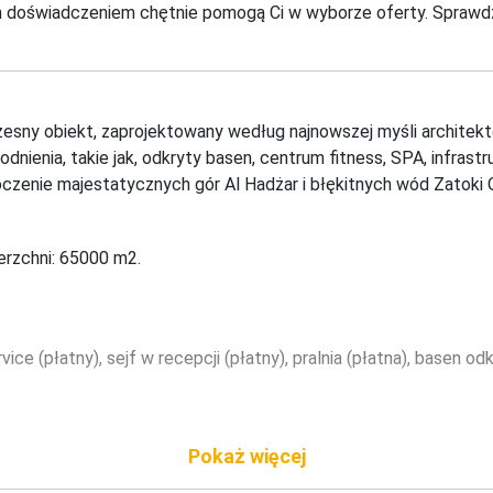
im doświadczeniem chętnie pomogą Ci w wyborze oferty. Sprawdź
sny obiekt, zaprojektowany według najnowszej myśli architekton
dnienia, takie jak, odkryty basen, centrum fitness, SPA, infrastru
czenie majestatycznych gór Al Hadżar i błękitnych wód Zatoki 
erzchni: 65000 m2.
rvice (płatny), sejf w recepcji (płatny), pralnia (płatna), basen 