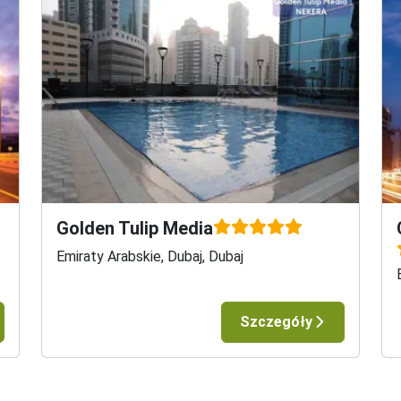
Golden Tulip Media
osowane w związku z wirusem Covid-19 w danym obiekcie mogą
Emiraty Arabskie, Dubaj, Dubaj
ju, serwis plażowy, serwis posiłków.

iędzylądowaniem, ponadto niektóre rejsy mogą być tylko z baga
aszego systemu online.

Szczegóły
tóre można znaleźć tutaj https://www.coraltravel.pl/bezpieczn
ia informacji prosimy o kontakt z infolinią lub sprawdzenie nas
.