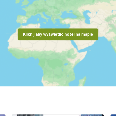
ieku 3-12 lat

nie miniklubu tylko pod opieką rodzica/opiekuna

Kliknij aby wyświetlić hotel na mapie
przed przyjazdem) - bezpłatne

tępności)