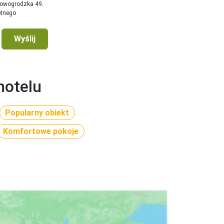
Nowogrodzka 49.
a kawy/herbaty (bezpłatny), minibar (pusty), TV, 
otnego
Wyślij
hotelu
Popularny obiekt
Komfortowe pokoje