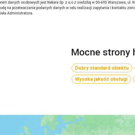
rem danych osobowych jest Nekera Sp. z.o.o z siedzibą w 00-695 Warszawa, ul. 
lnia, klimatyzacja centralna, sejf (bezpłatny), zestaw do parzeni
ę na przetwarzanie podanych danych w celu realizacji zapytania i kontaktu zwr
on
iela Administratora.
Mocne strony 
Dobry standard obiektu
Wysoka jakość obsługi
olacja (18:30-21:30)

olacja (18:30-21:30)

hole importowane