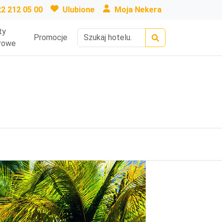
22 212 05 00
Ulubione
Moja Nekera
ty
Promocje
rowe