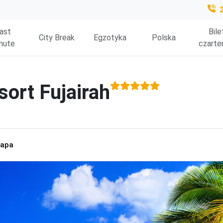
ast
Bile
City Break
Egzotyka
Polska
nute
czarte
ort Fujairah
apa