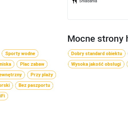
Śniadania
Mocne strony 
Sporty wodne
Dobry standard obiektu
tniska
Plac zabaw
Wysoka jakość obsługi
ewnętrzny
Przy plaży
rski
Bez paszportu
Fi