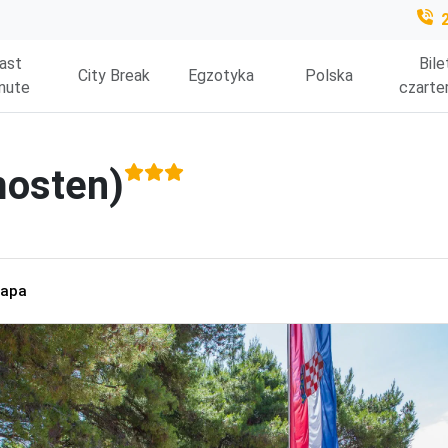
ast
Bile
City Break
Egzotyka
Polska
nute
czarte
mosten)
apa