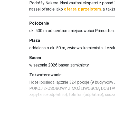
Podróży Nekera. Nasi zaufani eksperci z pona
naszej ofercie jako
oferta z przelotem
, a tak
Położenie
ok. 500 m od centrum miejscowości Primosten, 
Plaża
oddalona o ok. 50 m, żwirowo-kamienista. Leżaki 
Basen
w sezonie 2026 basen zamknięty.
Zakwaterowanie
Hotel posiada łącznie 324 pokoje (9 budynków / 3
POKÓJ 2-OSOBOWY Z MOŻLIWOŚCIĄ DOSTAWKI, KO
zapytanie/odpłatnie), telefon (odpłatnie), susz
Wyżywienie
BED & BREAKFAST: śniadanie w formie bufetu.
