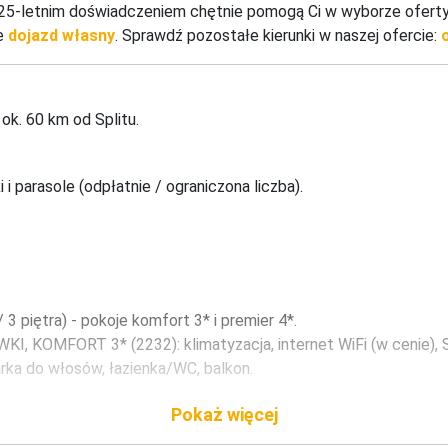
d 25-letnim doświadczeniem chętnie pomogą Ci w wyborze ofert
że
dojazd własny
. Sprawdź pozostałe kierunki w naszej ofercie:
ok. 60 km od Splitu.
i parasole (odpłatnie / ograniczona liczba).
 piętra) - pokoje komfort 3* i premier 4*.

MFORT 3* (2232): klimatyzacja, internet WiFi (w cenie), SA
arka do włosów, łazienka/WC, balkon.