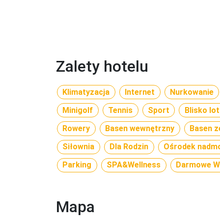
Zalety hotelu
Klimatyzacja
Internet
Nurkowanie
Minigolf
Tennis
Sport
Blisko lo
Rowery
Basen wewnętrzny
Basen z
Siłownia
Dla Rodzin
Ośrodek nadmo
Parking
SPA&Wellness
Darmowe Wi
Mapa