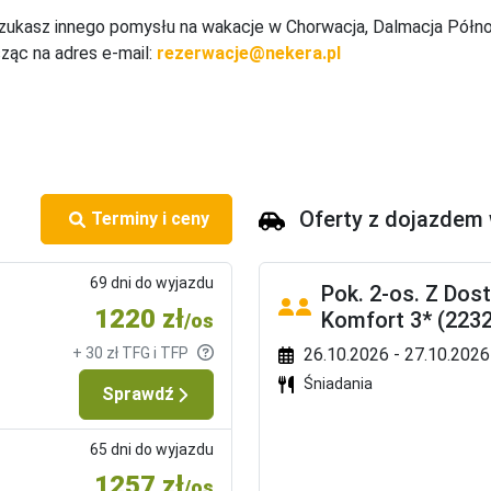
cje, napoje z dystrybutora do posiłku) za dopłatą. 

zukasz innego pomysłu na wakacje w Chorwacja, Dalmacja Półno
 do posiłku za dopłatą (na zapytanie). 

sząc na adres e-mail:
rezerwacje@nekera.pl
e w trakcie sezonu
ralni i prasowania, parking, możliwość transferu, możliwość wypo
a dzieci nie będą funkcjonować.

Oferty z dojazdem
ezonu
Terminy i ceny
69 dni do wyjazdu
nisowe, boisko wielofunkcyjne, siatkówka plażowa, boccia, mini-
Pok. 2-os. Z Dost
1220 zł
Komfort 3* (223
/os
+ 30 zł TFG i TFP
26.10.2026 - 27.10.2026 
Śniadania
Sprawdź
65 dni do wyjazdu
1257 zł
/os