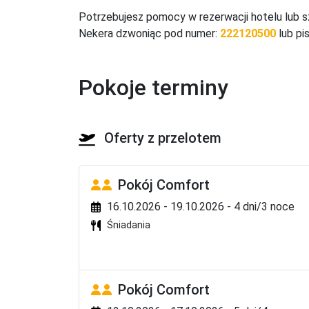
Możliwość wyżywienia HB+ (dodatkowo obiadokola
Potrzebujesz pomocy w rezerwacji hotelu lub s
Możliwość lunchu wraz z napojami z dystrybutora
Nekera dzwoniąc pod numer:
222120500
lub pi
*godziny oraz forma posiłków może ulec zmiani
Ośrodek dysponuje odpłatnie
Pokoje terminy
restauracja, lobby bar, bar przy plaży, usługa p
konferencyjne.

W sezonie 2026: wellness, piano bar oraz klub dl
Oferty z przelotem
*oferta ośrodka może ulec zmianie w trakcie s
Sport
w cenie: fitness. W pobliżu/odpłatnie: korty te
Pokój Comfort
16.10.2026 - 19.10.2026 - 4 dni/3 noce
Zwierzęta
Śniadania
niedozwolone
Ocena
***
Pokój Comfort