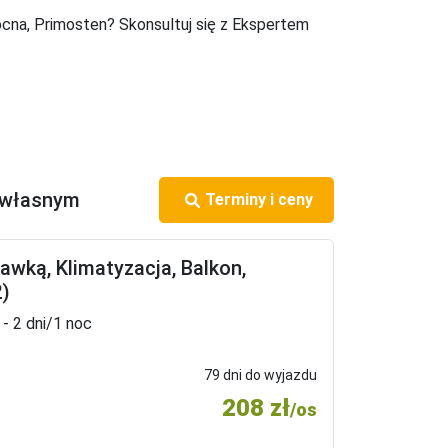
cna, Primosten? Skonsultuj się z Ekspertem
życzenia samochodu, sejf w recepcji, zaplecze 
 własnym
Terminy i ceny
golf, wypożyczalnia rowerów, sporty wodne.
awką, Klimatyzacja, Balkon,
2)
- 2 dni/1 noc
79 dni do wyjazdu
208 zł
/os