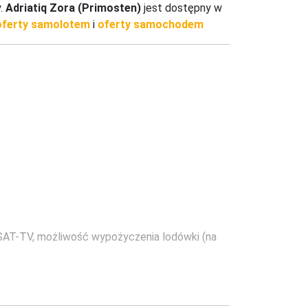
y.
Adriatiq Zora (Primosten)
jest dostępny w
oferty samolotem
i
oferty samochodem
T-TV, możliwość wypożyczenia lodówki (na 