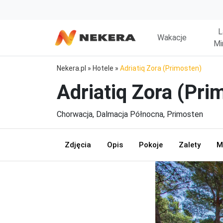
L
Wakacje
Mi
Nekera.pl
»
Hotele
»
Adriatiq Zora (Primosten)
Adriatiq Zora (Pri
Chorwacja, Dalmacja Północna, Primosten
Zdjęcia
Opis
Pokoje
Zalety
M