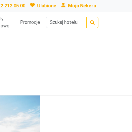
22 212 05 00
Ulubione
Moja Nekera
ty
Promocje
rowe