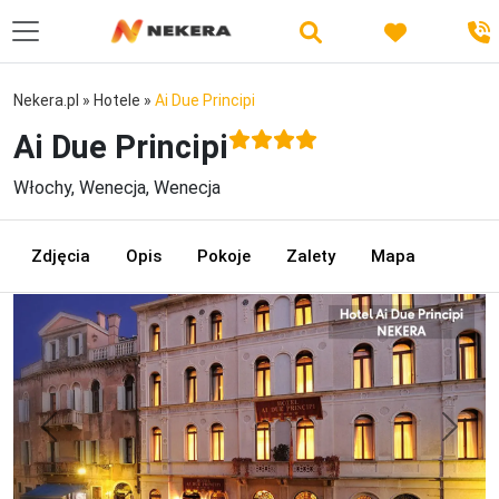
Nekera.pl
»
Hotele
»
Ai Due Principi
Ai Due Principi
Włochy, Wenecja, Wenecja
Zdjęcia
Opis
Pokoje
Zalety
Mapa
Previous
Next