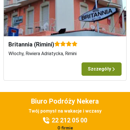
W historycznym centrum Wenecji
W pobliżu Plac Św. Marka
Britannia (Rimini)
Włochy, Riwiera Adriatycka, Rimini
Szczegóły
Biuro Podróży Nekera
Twój pomysł na wakacje i wczasy
22 212 05 00
O firmie