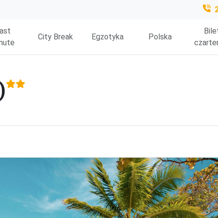
ast
Bile
City Break
Egzotyka
Polska
nute
czarte
)