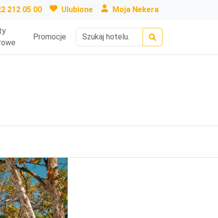
22 212 05 00
Ulubione
Moja Nekera
ty
Promocje
rowe