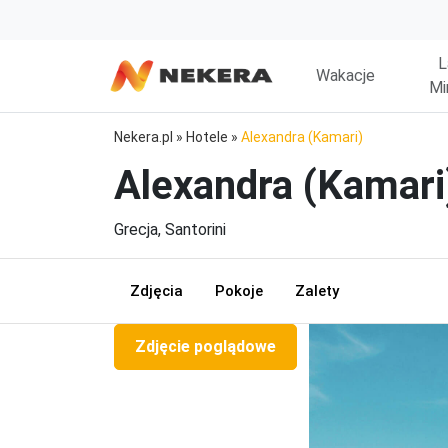
L
Wakacje
Mi
Nekera.pl
»
Hotele
»
Alexandra (Kamari)
Alexandra (Kamari
Grecja, Santorini
Zdjęcia
Pokoje
Zalety
Zdjęcie poglądowe