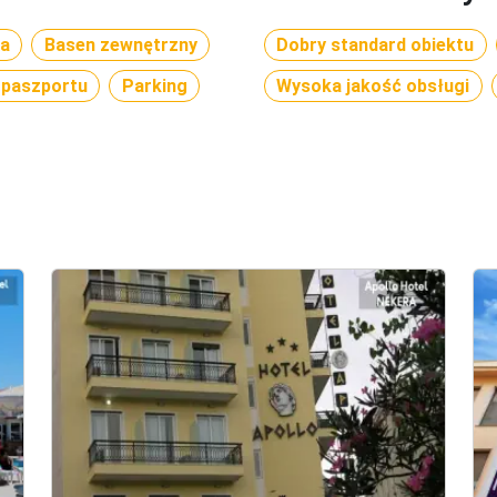
ka
Basen zewnętrzny
Dobry standard obiektu
 paszportu
Parking
Wysoka jakość obsługi