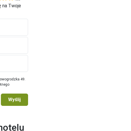
ę na Twoje
Nowogrodzka 49.
otnego
Wyślij
hotelu