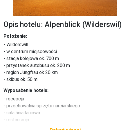
Opis hotelu: Alpenblick (Wilderswil)
Położenie:
- Wilderswill

- w centrum miejscowości

- stacja kolejowa ok. 700 m

- przystanek autobusu ok. 200 m

- region Jungfrau ok 20 km

- skibus ok. 50 m
Wyposażenie hotelu:
- recepcja

- przechowalnia sprzętu narciarskiego

- sala śniadaniowa

- restauracja

- bar
