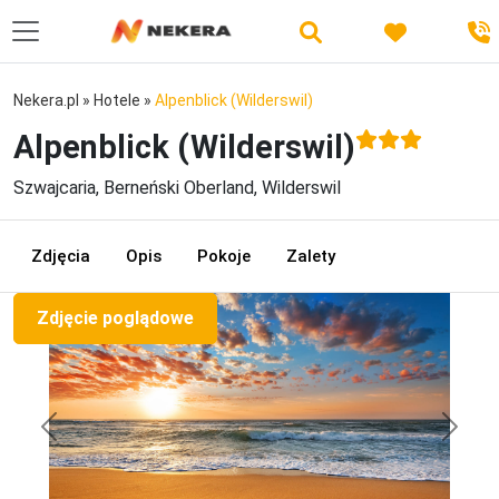
Nekera.pl
»
Hotele
»
Alpenblick (Wilderswil)
Alpenblick (Wilderswil)
Szwajcaria, Berneński Oberland, Wilderswil
Zdjęcia
Opis
Pokoje
Zalety
Zdjęcie poglądowe
Previous
Next