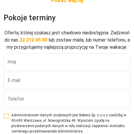
Bezpłatnie

- bezprzewodowy internet

Pokoje terminy
Dla dzieci:

- łóżeczko na potwierdzenie

- sala zabaw

Oferta, której szukasz jest chwilowo niedostępna. Zadzwoń
- krzesełka w restauracji
do nas
22 212 05 00
lub zostaw maila, lub numer telefonu, a
my przygotujemy najlepszą propozycję na Twoje wakacje.
Pokoje:
Double room Standard

Imię
- ok. 16 m 

- łazienka (wanna/prysznic, WC, suszarka do włosów)

E-mail
- TV

- sejf

- bezprzewodowy internet

Telefon
double room standard "Alpenglück"

- ok. 20 m 

Administratorem danych osobowych jest Nekera Sp. z.o.o z siedzibą w
- łazienka (wanna/prysznic, WC, suszarka do włosów)

00-695 Warszawa, ul. Nowogrodzka 49. Wyrażam zgodę na
- TV

przetwarzanie podanych danych w celu realizacji zapytania i kontaktu
- sejf

zwrotnego przedstawieciela Administratora.