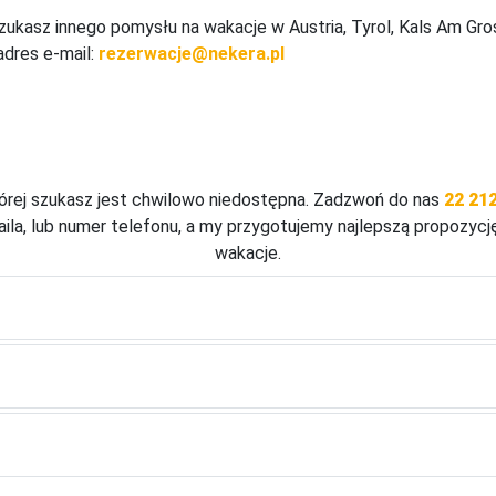
zukasz innego pomysłu na wakacje w Austria, Tyrol, Kals Am Gr
adres e-mail:
rezerwacje@nekera.pl
okój relaksacyjny.
tórej szukasz jest chwilowo niedostępna. Zadzwoń do nas
22 212
ila, lub numer telefonu, a my przygotujemy najlepszą propozycj
wakacje.