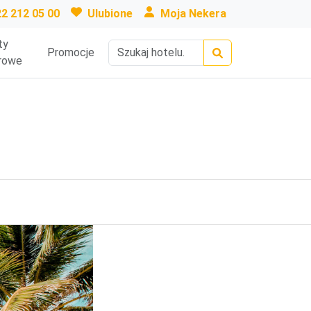
22 212 05 00
Ulubione
Moja Nekera
ty
Promocje
rowe