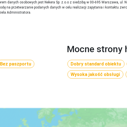
efoniczną opiekę rezydenta. Dodatkowo w przypadku imprez pak
rem danych osobowych jest Nekera Sp. z.o.o z siedzibą w 00-695 Warszawa, ul. 
ę na przetwarzanie podanych danych w celu realizacji zapytania i kontaktu zwr
opłata za wylot z lotniska lokalnego, transfer lotnisko-hotel-lotn
iela Administratora.
rednia opieka polskojęzycznego rezydenta - w sezonie letnim (wa
tałych kierunkach opieka telefoniczna lub przez czat w serwisie 
ażu może być nieuwzględniony w cenie. Cena uzależniona jest m.
otnicze, w których bagaż jest w cenie (20 kg bagaż główny oraz 
oliday Europe, European Air Charter, Ryan Sun (dla wylotów na R
Mocne strony 
Quatar Airlines, Air France, Austrian Airlines.Przykładowe linie l
cjonowania poszczególnych elementów infrastruktury hotelowe
Bez paszportu
Dobry standard obiektu
Wysoka jakość obsługi