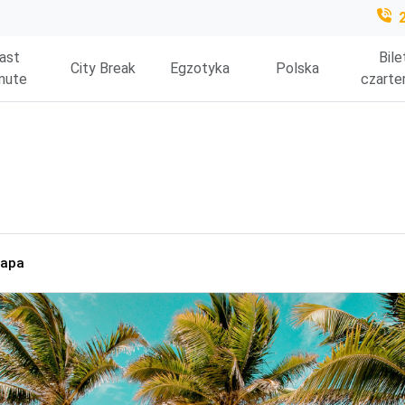
ast
Bile
City Break
Egzotyka
Polska
nute
czarte
apa