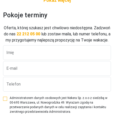
Bezpłatnie:

- basen, sauna fińska

Pokoje terminy
- sauna dla dzieci, biosauna

- sauna parowa, kabina na podczerwień

- prysznic wielofunkcyjny

Oferta, której szukasz jest chwilowo niedostępna. Zadzwoń
- tenis stołowy

do nas
22 212 05 00
lub zostaw maila, lub numer telefonu, a
Dodatkowo płatne:

my przygotujemy najlepszą propozycję na Twoje wakacje.
- piłkarzyki
Imię
Pokoje
Suite 2/3/4 - 30 do 36 m - pokój z łóżkiem małżeńskim i 
E-mail
ewentualnie rozkładaną kanapą dla 1-2 osób, łazienka, 
balkon

Family Jochtal 3/4/5 - 35 do 40 m - pokój z łóżkiem 
Telefon
małżeńskim i rozkładaną kanapą dla 1 osoby, zamykana 
kabina z oknem do pokoju z łóżkiem piętrowym, łazienka, 
Administratorem danych osobowych jest Nekera Sp. z.o.o z siedzibą w
balkon

00-695 Warszawa, ul. Nowogrodzka 49. Wyrażam zgodę na
Family Fane 3/4/5 - 40 do 45 m - pokój z łóżkiem 
przetwarzanie podanych danych w celu realizacji zapytania i kontaktu
małżeńskim i rozkładaną kanapą dla 1 osoby, pokój z 2 
zwrotnego przedstawieciela Administratora.