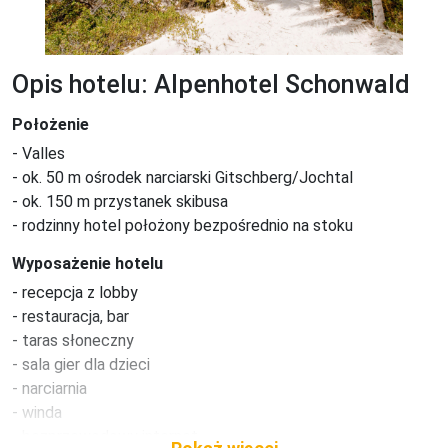
Opis hotelu: Alpenhotel Schonwald
Położenie
- Valles

- ok. 50 m ośrodek narciarski Gitschberg/Jochtal

- ok. 150 m przystanek skibusa

- rodzinny hotel położony bezpośrednio na stoku
Wyposażenie hotelu
- recepcja z lobby

- restauracja, bar

- taras słoneczny

- sala gier dla dzieci

- narciarnia

- winda

- bezprzewodowy internet
