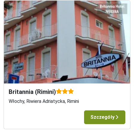
pod wpływem innych substancji odurzających, mogą grozić 
kary od grzywny do aresztu, w zależności od stopnia 
ciężkości. Na przykład poziom powyżej 1,5 g/l grozi 
grzywną w wysokości do 6 000 Euro i karą pozbawienia 
wolności do 1 roku.

Osoby do 18 lat są zobowiązane do noszenia 
homologowanego kasku ochronnego podczas uprawiania 
narciarstwa alpejskiego, snowboardu i saneczkarstwa. 
Osoba odpowiedzialna za naruszenie tych przepisów 
podlega karze administracyjnej w wysokości od 100 do 150 
Euro.

OPŁATA KLIMATYCZNA

Britannia (Rimini)
W większości włoskcih regionów po przyjeździe na miejsce 
pobierana jest obowiązkowa opłata klimatyczna (dzieci do 
Włochy, Riwiera Adriatycka, Rimini
nieukończonego 12 lub 14 roku życia bez dopłaty). Opłata 
nie jest wliczona w podstawową cenę wycieczki, należy ją 
Szczegóły
uiścić na miejscu w gotówce.
Opis kraju