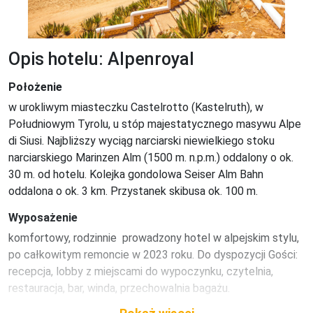
Opis hotelu: Alpenroyal
Położenie
w urokliwym miasteczku Castelrotto (Kastelruth), w 
Południowym Tyrolu, u stóp majestatycznego masywu Alpe 
di Siusi. Najbliższy wyciąg narciarski niewielkiego stoku 
narciarskiego Marinzen Alm (1500 m. n.p.m.) oddalony o ok. 
30 m. od hotelu. Kolejka gondolowa Seiser Alm Bahn 
oddalona o ok. 3 km. Przystanek skibusa ok. 100 m.
Wyposażenie
komfortowy, rodzinnie  prowadzony hotel w alpejskim stylu, 
po całkowitym remoncie w 2023 roku. Do dyspozycji Gości: 
recepcja, lobby z miejscami do wypoczynku, czytelnia, 
restauracja, bar, winda, przechowalnia bagażu.