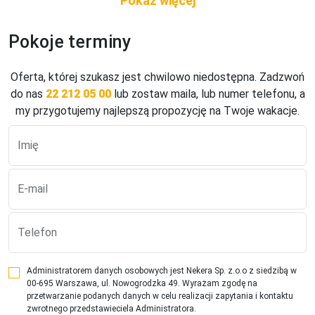
Dostęp do internetu
Wi-Fi na terenie hotelu i w pokojach gratis.
Pokoje terminy
Zakwaterowanie
komfortowe, gustownie urządzone pokoje czteroosobowe 
Oferta, której szukasz jest chwilowo niedostępna. Zadzwoń
Comfort: ok. 35 m2; z łóżkiem małżeńskim oraz 
do nas
22 212 05 00
lub zostaw maila, lub numer telefonu, a
dwuosobowa sofą, ogrzewanie, TV-Sat., telefon, sejf, 
my przygotujemy najlepszą propozycję na Twoje wakacje.
minibar (za opłatą), balkon lub taras, prysznic, WC, suszarka. 
Łóżeczko dla dziecka do 2 lat na zapytanie, gratis.
Imię
Sport i wellness
nowa siłownia i sala do ćwiczeń (joga). Strefa Spa (pow. 750 
E-mail
m2), oferująca basen kryty (10 m x 4 m), whirlpool, łaźnię 
parową, sauną fińską, bio-saunę, kabine na podczerwień, 
Telefon
pomieszczenia do relaksu. Nowy zewnętrzny basen infinity 
z podgrzewaną wodą w sezonie zimowym oraz taras 
słoneczny z widokiem na Schlern (czynne od godz. 16:30, 
Administratorem danych osobowych jest Nekera Sp. z.o.o z siedzibą w
cały rok, wstęp wyłącznie dla osób dorosłych). Za opłatą: 
00-695 Warszawa, ul. Nowogrodzka 49. Wyrażam zgodę na
przetwarzanie podanych danych w celu realizacji zapytania i kontaktu
masaże oraz zabiegi kosmetyczne.
zwrotnego przedstawieciela Administratora.