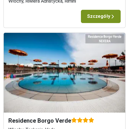
Włochy, Riwiera Adriatycka, Rimini
Mocne strony
Szczegóły
Komfortowy rodzinny obiekt po remoncie
Przepiękne widoki na otaczające góry
Doskonałe zaplecze Wellness i Spa
Wyśmienita kuchnia, lokalne produkty
Residence Borgo Verde