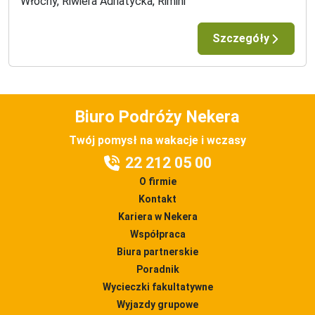
Włochy, Riwiera Adriatycka, Rimini
Szczegóły
Biuro Podróży Nekera
Twój pomysł na wakacje i wczasy
22 212 05 00
O firmie
Kontakt
Kariera w Nekera
Współpraca
Biura partnerskie
Poradnik
Wycieczki fakultatywne
Wyjazdy grupowe