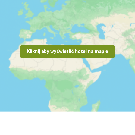
Kliknij aby wyświetlić hotel na mapie
rd, American Express

rojo-in-costa-del-sol/
 10 kg (55x40x23)
