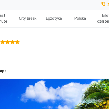
ast
Bile
City Break
Egzotyka
Polska
nute
czarte
o
apa