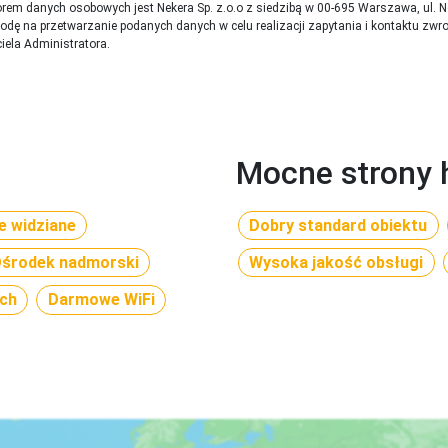
rem danych osobowych jest Nekera Sp. z.o.o z siedzibą w 00-695 Warszawa, ul. 
ę na przetwarzanie podanych danych w celu realizacji zapytania i kontaktu zwr
iela Administratora.
roku życia
Mocne strony 
le widziane
Dobry standard obiektu


środek nadmorski
Wysoka jakość obsługi
rmie bufetu - napoje do obiadokolacji dodatkowo płatne

ych
Darmowe WiFi
rmie bufetu - napoje do obiadu i kolacji dodatkowo płatne
chnia międzynarodowa i lokalna 
