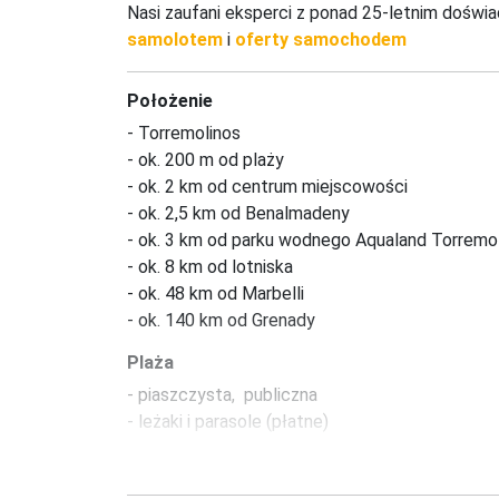
Nasi zaufani eksperci z ponad 25-letnim doświ
samolotem
i
oferty samochodem
Położenie
- Torremolinos 

- ok. 200 m od plaży 

- ok. 2 km od centrum miejscowości 

- ok. 2,5 km od Benalmadeny 

- ok. 3 km od parku wodnego Aqualand Torremoli
- ok. 8 km od lotniska 

- ok. 48 km od Marbelli 

- ok. 140 km od Grenady
Plaża
- piaszczysta,  publiczna 

- leżaki i parasole (płatne)
Pokoje
Pokoje Double Superior Balcony or Terrace
