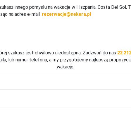
zukasz innego pomysłu na wakacje w Hiszpania, Costa Del Sol, T
sząc na adres e-mail:
rezerwacje@nekera.pl
 spożycia)

osów)



tórej szukasz jest chwilowo niedostępna. Zadzwoń do nas
22 212
zynkowa 

ila, lub numer telefonu, a my przygotujemy najlepszą propozycj
wakacje.


zynkowa 

ok/kapcie, pillow menu
