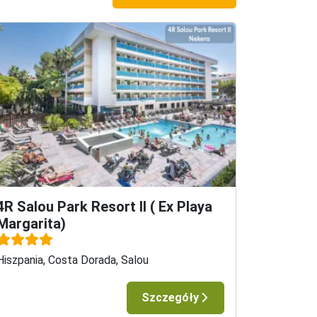




sza





4R Salou Park Resort II ( Ex Playa
sza

Margarita)
Hiszpania, Costa Dorada, Salou
Szczegóły