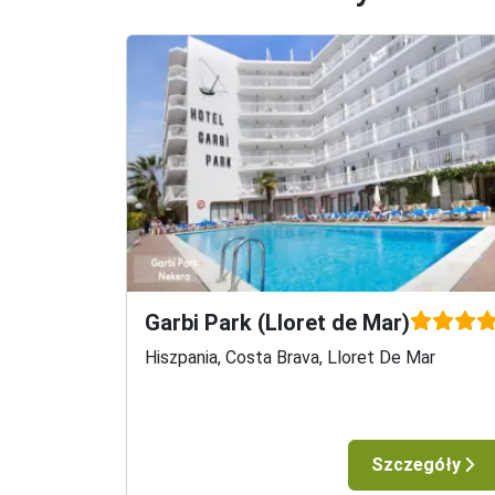
- Usługa EXBAG - 400 PLN/osobę

Do każdej rezerwacji istnieje także możliwość 
- 20 kg -  740 PLN ( wyloty do 05.05 i od 01.06
- 32 kg -  870 PLN ( wyloty do 05.05 i od 01.06
Uwaga! Jeżeli bagaż lub dodatkowe usługi zost
Warszawa (WizzAir);

Cena zawiera bagaż podręczny (40x30x20);

Klienci mogą dokupić dodatkowy bagaż o wadze
- Usługa EXBAG - 480 PLN/osobę

Do każdej rezerwacji istnieje także możliwość 
- 20 kg -  820 PLN ( wyloty do 05.05 i od 01.06
- 32 kg -  890 PLN ( wyloty do 05.05 i od 01.06
Garbi Park (Lloret de Mar)
Uwaga! Jeżeli bagaż lub dodatkowe usługi zost
Hiszpania, Costa Brava, Lloret De Mar
Gdańsk (WizzAir);

Cena zawiera bagaż podręczny (40x30x20);

Klienci mogą dokupić dodatkowy bagaż o wadze
- Usługa EXBAG - 220 PLN/osobę

Szczegóły
Do każdej rezerwacji istnieje także możliwość 
- 20 kg -  580 PLN
