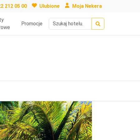
22 212 05 00
Ulubione
Moja Nekera
ty
Promocje
rowe