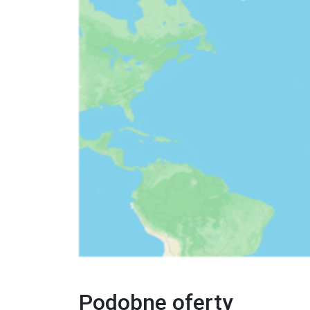
- odnowiony w 2016 r.

- 180 pokoi 

- 1 budynek  

- 7 pięter 

- ogród

- recepcja 

- pralnia (płatna)

- punkt wymiany walut

- przechowalnia bagażu

- parking (płatny)

- Internet Wi-Fi  

- wypożyczalnia samochodów 

- akceptowane karty kredytowe: Visa, MasterCa
- https://en.aluahotels.com/hotel-aluasun-lago-
Bagaż
Katowice (WizzAir);

Cena zawiera bagaż podręczny (40x30x20);

Podobne oferty
Klienci mogą dokupić dodatkowy bagaż o wadze