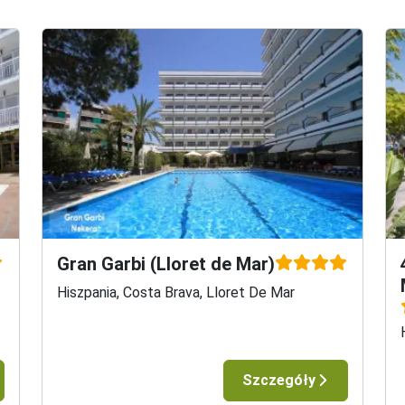
dokupienia bagażu rejestrowanego o wadze;

 - 30.09)/740 PLN (wyloty od 06.05 do 31.05 i od 01.10 do 31.10)
 - 30.09)/910 PLN (wyloty od 06.05 do 31.05 i od 01.10 do 31.10)
aną dodane już po potwierdzeniu rezerwacji ich cena będzie wyż
 10 kg (55x40x23)

dokupienia bagażu rejestrowanego o wadze;

 - 30.09)/780 PLN (wyloty od 06.05 do 31.05 i od 01.10 do 31.10)
 - 30.09)/830 PLN (wyloty od 06.05 do 31.05 i od 01.10 do 31.10)
Gran Garbi (Lloret de Mar)
aną dodane już po potwierdzeniu rezerwacji ich cena będzie wyż
Hiszpania, Costa Brava, Lloret De Mar
 10 kg (55x40x23)

Szczegóły
dokupienia bagażu rejestrowanego o wadze;
