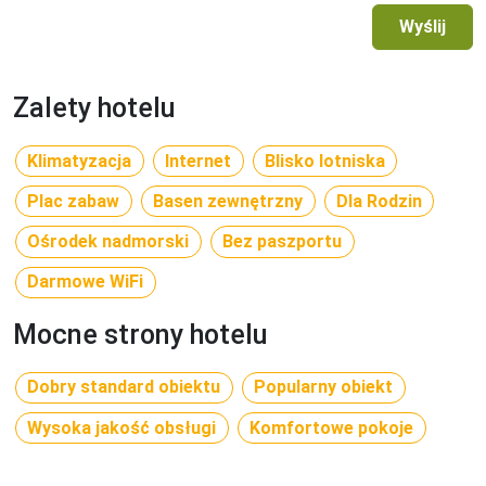
Bezpłatne

Wyślij
- basen

- leżaki i parasole przy basenie

Płatne

Zalety hotelu
- sporty wodne na plaży
Wyżywienie
Klimatyzacja
Internet
Blisko lotniska
Bed&Breakfast (BB) - śniadanie w formie bufetu.

Plac zabaw
Basen zewnętrzny
Dla Rodzin
Half Board (HB) - śniadanie i kolacja w formie bufetu. 
Napoje do kolacji płatne.
Ośrodek nadmorski
Bez paszportu
Restauracje i bary
Darmowe WiFi
- restauracja główna

Mocne strony hotelu
- bar
Dodatkowe informacje
Dobry standard obiektu
Popularny obiekt
- 100 pokoi, 6-piętrowy budynek 

Wysoka jakość obsługi
Komfortowe pokoje
- częściowo odnowiony w 2012 r.

- recepcja
