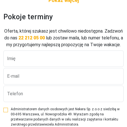
- łagodne wejście do morza

- leżaki i parasole płatne
Pokoje terminy
Pokoje
Double Classic Balcony

Oferta, której szukasz jest chwilowo niedostępna. Zadzwoń
- ok. 20 m2

do nas
22 212 05 00
lub zostaw maila, lub numer telefonu, a
- klimatyzacja 

my przygotujemy najlepszą propozycję na Twoje wakacje.
- łazienka (wanna/prysznic, WC, suszarka)

- lodówka/minibar

Imię
- internet Wi-Fi

- sejf 

E-mail
- TV-SAT, telefon

- balkon/ taras

Double Superior SeaView Balcony

Telefon
- na wyższych piętrach

- widok na morze

Administratorem danych osobowych jest Nekera Sp. z.o.o z siedzibą w
- wyposażony podobnie jak pokój standardowy
00-695 Warszawa, ul. Nowogrodzka 49. Wyrażam zgodę na
przetwarzanie podanych danych w celu realizacji zapytania i kontaktu
Sport, relaks, rozrywka
zwrotnego przedstawieciela Administratora.