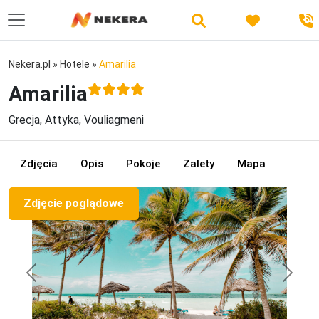
Nekera.pl
»
Hotele
»
Amarilia
Amarilia
Grecja, Attyka, Vouliagmeni
Zdjęcia
Opis
Pokoje
Zalety
Mapa
Zdjęcie poglądowe
Previous
Next