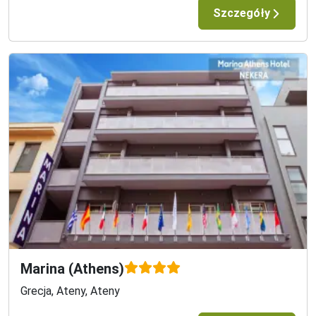
Szczegóły
Opis kraju
Grecja jest kwintesencją regionu śródziemnomorskiego - 
piękne plaże, lazurowa woda, długie biesiady i gościnni 
mieszkańcy co roku kuszą tysiące turystów poszukujących 
niezapomnianych wakacji. To właśnie tutaj swój początek 
miała kultura współczesnej cywilizacji europejskiej, 
narodziła się demokracja i filozofia, a z pieniących się fal 
wyłoniła się najpiękniejsza kobieta na świecie - Afrodyta. 
Stąpając po uliczkach starożytnych miast niemal 
wyczuwalne są zmienne losy historii, wybierając zaś 
malownicze wyspy można wcielić się w rolę bohaterów 
takich filmów jak: Mamma Mia" czy Grek Zorba".Grecja to 
pełen słońca kraj położony na południowym krańcu 
Półwyspu Bałkańskiego o niesamowicie długiej linii 
brzegowej z dostępem do Morza Śródziemnego, Jońskiego, 
Marina (Athens)
Egejskiego i Kreteńskiego. Cechuje się niezwykłą 
Grecja, Ateny, Ateny
różnorodnością krajobrazu, większą część Państwa 