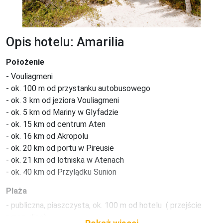
Opis hotelu: Amarilia
Położenie
- Vouliagmeni

- ok. 100 m od przystanku autobusowego

- ok. 3 km od jeziora Vouliagmeni

- ok. 5 km od Mariny w Glyfadzie

- ok. 15 km od centrum Aten

- ok. 16 km od Akropolu

- ok. 20 km od portu w Pireusie

- ok. 21 km od lotniska w Atenach

- ok. 40 km od Przylądku Sunion
Plaża
- publiczna, piaszczysta, ok. 100 m od hotelu  ( przejście 
przez ulicę)
