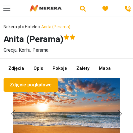
Nekera.pl
»
Hotele
»
Anita (Perama)
Anita (Perama)
Grecja, Korfu, Perama
Zdjęcia
Opis
Pokoje
Zalety
Mapa
Zdjęcie poglądowe
Previous
Next