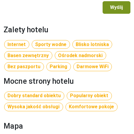
Kanały telewizji: Niemiecki, Rosyjski

Wyślij
prysznic

Klimatyzacja: Klimatyzacja indywidualna
Zalety hotelu
Triple standard room
Dla max. 3 osób

Internet
Sporty wodne
Blisko lotniska
Przestrzeń zewnętrzna: Balkon

Kanały telewizji: Niemiecki, Rosyjski

Basen zewnętrzny
Ośrodek nadmorski
prysznic

Bez paszportu
Parking
Darmowe WiFi
Klimatyzacja: Klimatyzacja indywidualna
Mocne strony hotelu
Quadruple room
Dla max. 4 osób

Dobry standard obiektu
Popularny obiekt
Przestrzeń zewnętrzna: Balkon

Kanały telewizji: Niemiecki, Rosyjski

Wysoka jakość obsługi
Komfortowe pokoje
prysznic

Klimatyzacja: Klimatyzacja indywidualna
Mapa
Single use standard room