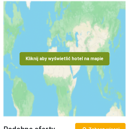
Dla max. 1 osób

Przestrzeń zewnętrzna: Balkon

Kanały telewizji: Niemiecki, Rosyjski

prysznic

Klimatyzacja: Klimatyzacja indywidualna
Plaża
Piaszczysta

odleglość do plaży: 300 m

Kliknij aby wyświetlić hotel na mapie
Parasole - płatne

Leżaki - płatne
Usługi dodatkowe
- Wi-Fi/Internet: na terenie całego hotelu