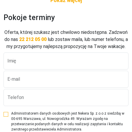
- Bary
Pokoje terminy
Bed&breakfast
Śniadanie (07:30 - 10:00) - ANITA, stół szwedzki

Oferta, której szukasz jest chwilowo niedostępna. Zadzwoń
Późne śniadanie (07:30 - 23:30) - ANITA, a la carte ¹⁾

do nas
22 212 05 00
lub zostaw maila, lub numer telefonu, a
Obiad (07:30 - 23:30) - ANITA, a la carte ¹⁾

my przygotujemy najlepszą propozycję na Twoje wakacje.
Przekąski (07:30 - 23:30) - ANITA, a la carte ¹⁾

Kolacja (07:30 - 23:30) - ANITA, a la carte ¹⁾

Imię
ANITA, bez limitu, Kuchnia: lokalna, międzynarodowa, 
Wymagana rezerwacja: Nie ¹⁾

- napoje bezalkoholowe ¹⁾

E-mail
- alkohole lokalne ¹⁾

- wybrane alkohole importowane ¹⁾

- lody ¹⁾

Telefon
¹⁾ - dodatkowo płatne
Administratorem danych osobowych jest Nekera Sp. z.o.o z siedzibą w
Double standard room
00-695 Warszawa, ul. Nowogrodzka 49. Wyrażam zgodę na
Dla max. 2 osób

przetwarzanie podanych danych w celu realizacji zapytania i kontaktu
zwrotnego przedstawieciela Administratora.
Przestrzeń zewnętrzna: Balkon
