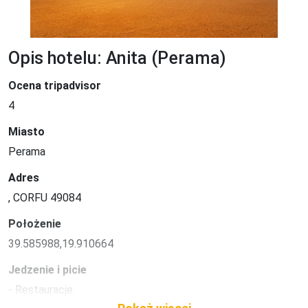
Opis hotelu: Anita (Perama)
Ocena tripadvisor
4
Miasto
Perama
Adres
, CORFU 49084
Położenie
39.585988,19.910664
Jedzenie i picie
- Restauracje

- Restauracje a la carte
