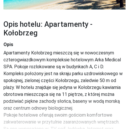
Opis hotelu: Apartamenty -
Kołobrzeg
Opis
Apartamenty Kołobrzeg mieszczą się w nowoczesnym 
czterogwiazdkowym kompleksie hotelowym Arka Medical 
SPA. Pokoje rozlokowane są w budynkach A, C i D. 
Kompleks położony jest na skraju parku uzdrowiskowego w 
spokojnej, zielonej części Kołobrzegu, zaledwie 50 m od 
plaży. W hotelu znajduje się jedyna w Kołobrzegu kawiarnia 
obrotowa mieszcząca się na 11 piętrze, z której można 
podziwiać piękne zachody słońca, baseny w wodą morską 
oraz centrum odnowy biologicznej.

Pokoje hotelowe oferują swoim gościom komfortowe 
zakwaterowanie w przytulnie zaaranżowanych wnętrzach. 
Są one wyposażone w: TV, sejf, lodówkę, Internet oraz 