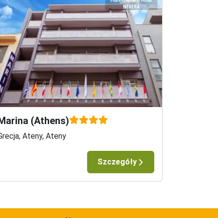
ne, dlatego warto szukać parkingów na 
. świadczeń w cenie zawarty jest: 
 lokalnego, transfer lotnisko-hotel-lotnisko 
nta. W pozostałym okresie opiekę lokalnego 
rezydentem.
Marina (Athens)
Grecja, Ateny, Ateny
Szczegóły
ezerwacji)
 pobierany podwyższony podatek turystyczny-