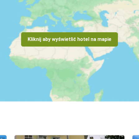
iwość odwiedzenia wszystkich atrakcji bez ograniczeń czasowyc
iedem Źródeł (Epta Piges) czy Klasztor Tsambika

wa, szczególnie w szczycie sezonu. W miastach, takich jak Rodo
 jeśli planujesz zobaczyć całą wyspę i cieszyć się większą el
Kliknij aby wyświetlić hotel na mapie
 popularna opcja dla turystów, którzy chcą podróżować ekonomic
ściach i dotarcie do plaż

nie na krótkie dystanse. Możesz swobodnie poruszać się po wąsk
w trudniejszych warunkach drogowych. Wynajem pojazdów dwuko
 krótszych wycieczek, np. z miastem Rodos jako bazą wypadową, d
yć dobrym rozwiązaniem na krótkie trasy lub jeśli nie chcesz w
a, szczególnie jeśli masz ograniczony czas.

rodków transportu, szczególnie przy dłuższych trasach.

 rozkłady autobusów, szczególnie poza sezonem turystycznym, k
samochód lub skuter w szczycie sezonu, zarezerwuj pojazd z wy