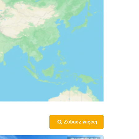
h. Możesz łatwo zwiedzać zarówno popularne 
s, parkowanie może być trudne, zwłaszcza w 
astycznością w podróży

znie i elastycznie. Jest to idealny sposób na 
ich drogach i łatwiej zaparkować

łowych może być ograniczony w przypadku 
o pobliskich atrakcji i plaż

ynajmować samochodu.

Zobacz więcej
iedy kursy mogą być mniej częste.

przedzeniem, ponieważ popyt na wynajem jest 