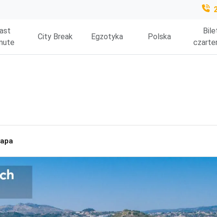
ast
Bile
City Break
Egzotyka
Polska
nute
czarte
apa