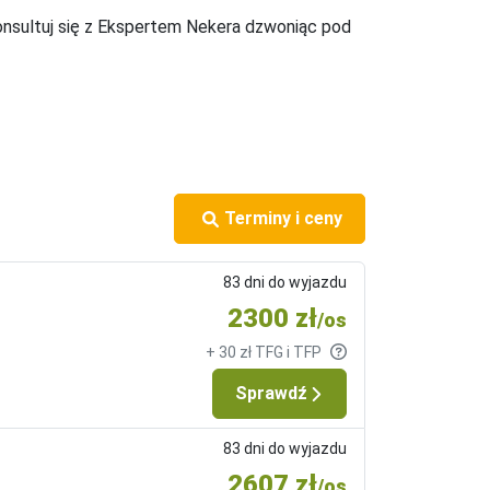
onsultuj się z Ekspertem Nekera dzwoniąc pod
Terminy i ceny
83 dni do wyjazdu
2300 zł
/os
+ 30 zł TFG i TFP
Sprawdź
83 dni do wyjazdu
2607 zł
/os