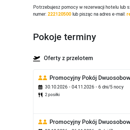
- 4 windy

Potrzebujesz pomocy w rezerwacji hotelu lub s
- przechowalnia bagaży

numer:
222120500
lub pisząc na adres e-mail:
r
- mini market
Plaża
- bezpośrednio przy hotelu

Pokoje terminy
- piaszczysta

- prywatna

- łagodne zejście do morza

Oferty z przelotem
- leżaki na plaży

- parasole na plaży
Promocyjny Pokój Dwuosobowy
Sport i rozrywka
30.10.2026 - 04.11.2026 - 6 dni/5 nocy
- siłownia

2 posiłki
- fitness center

- mini boisko do piłki nożnej (5x5)

- siatkówka plażowa

- 2 korty tenisowe (płatne)

Promocyjny Pokój Dwuosobowy
- dzienne i wieczorne animacje
