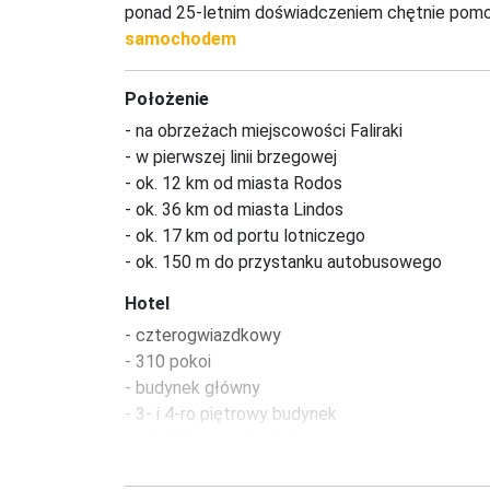
ponad 25-letnim doświadczeniem chętnie pomog
samochodem
Położenie
- na obrzeżach miejscowości Faliraki

- w pierwszej linii brzegowej

- ok. 12 km od miasta Rodos 

- ok. 36 km od miasta Lindos 

- ok. 17 km od portu lotniczego 

- ok. 150 m do przystanku autobusowego
Hotel
- czterogwiazdkowy

- 310 pokoi

- budynek główny

- 3- i 4-ro piętrowy budynek

- całodobowa recepcja

- przestronne lobby 
