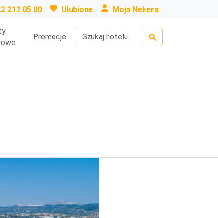
22 212 05 00
Ulubione
Moja Nekera
ty
Promocje
rowe