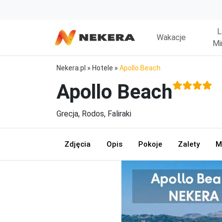
L
Wakacje
Mi
Nekera.pl
»
Hotele
»
Apollo Beach
Apollo Beach
Grecja, Rodos, Faliraki
Zdjęcia
Opis
Pokoje
Zalety
M