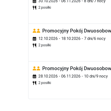
- sporty wodne na plaży (płatne)
30.10.2026 - 06.11.2026 - 8 dni/7 nocy
2 posiłki
Dzieci
- podgrzewany brodzik 

- plac zabaw

- program rozrywkowy
Promocyjny Pokój Dwuosobowy
Basen
12.10.2026 - 18.10.2026 - 7 dni/6 nocy
- basen zewnętrzny (podgrzewany) 

2 posiłki
- basen kryty

- taras słoneczny z leżakami i parasolami
Usługi
Promocyjny Pokój Dwuosobowy
- bezpłatny internet bezprzewodowy

28.10.2026 - 06.11.2026 - 10 dni/9 nocy
- wypożyczalnia samochodów 

2 posiłki
- przechowalnia bagażu

- lekarz (na wezwanie, dodatkowo płatne)

- pralnia (dodatkowo płatne)

- room service (płatny)