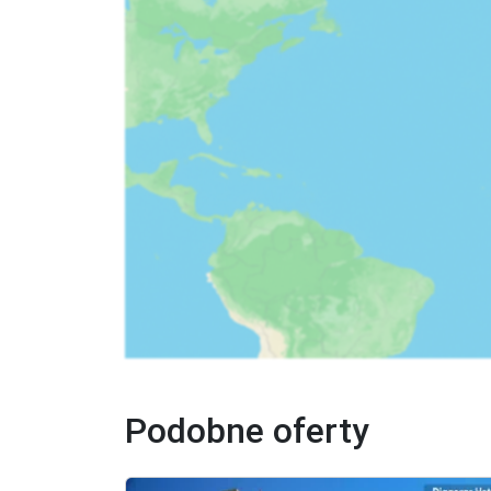
Plusy - pełna swoboda w poruszaniu się, możl
miejsca, jak i mniej uczęszczane obszary, np. S
Minusy - większy koszt niż komunikacja zbioro
pobliżu Starego Miasta

Rekomendacja - Wynajem samochodu jest idealny,
Skuter lub quad - Wynajem skutera lub quada to
odkrywanie wąskich dróg w mniejszych miejscowo
Plusy - Ekonomiczna i wygodna opcja, szczegól
Minusy - Nieodpowiednia na długie trasy lub 
podróżowania z większym bagażem

Rekomendacja - Skuter lub quad będą idealne do
Taxi:

Taksówki są dostępne na całej wyspie i mogą b
Plusy - Komfortowy i szybki sposób podróżowani
Minusy - Wyższy koszt w porównaniu do innych ś
Wskazówki:

Podobne oferty
Rozkłady jazdy autobusów - Sprawdź dokładnie
Rezerwacja wynajmu - Jeśli planujesz wynająć 
duży.
