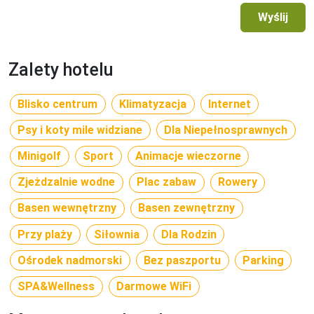
Wyślij
Zalety hotelu
Blisko centrum
Klimatyzacja
Internet
Psy i koty mile widziane
Dla Niepełnosprawnych
Minigolf
Sport
Animacje wieczorne
Zjeżdzalnie wodne
Plac zabaw
Rowery
Basen wewnętrzny
Basen zewnętrzny
Przy plaży
Siłownia
Dla Rodzin
Ośrodek nadmorski
Bez paszportu
Parking
SPA&Wellness
Darmowe WiFi