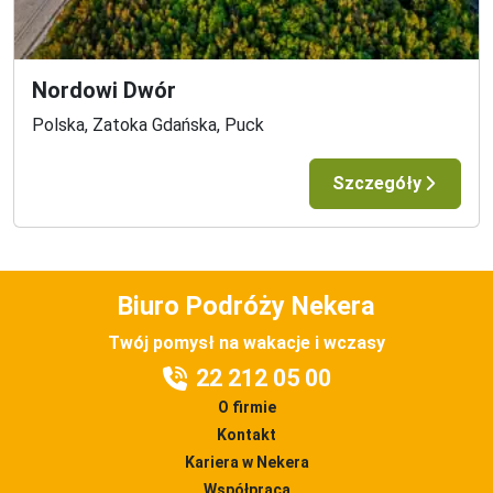
Nordowi Dwór
Polska, Zatoka Gdańska, Puck
Szczegóły
Biuro Podróży Nekera
Twój pomysł na wakacje i wczasy
22 212 05 00
O firmie
Kontakt
Kariera w Nekera
Współpraca