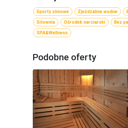
Sporty zimowe
Zjeżdzalnie wodne
Siłownia
Ośrodek narciarski
Bez p
SPA&Wellness
Podobne oferty