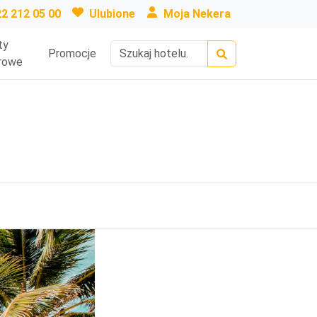
22 212 05 00
Ulubione
Moja Nekera
ty
Promocje
rowe