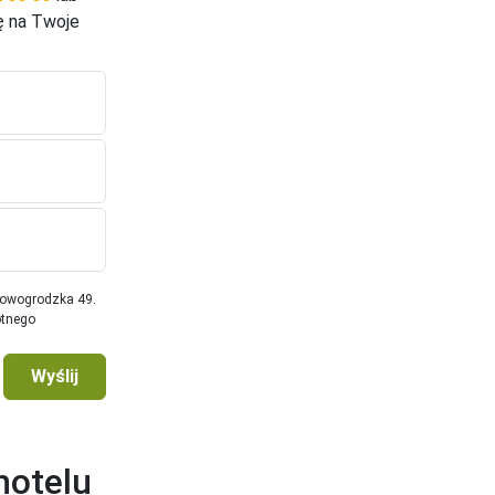
ę na Twoje
Nowogrodzka 49.
otnego
Wyślij
hotelu