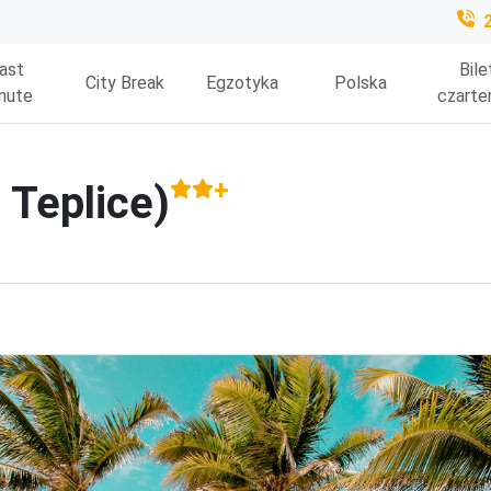
ast
Bile
City Break
Egzotyka
Polska
nute
czarte
+
 Teplice)