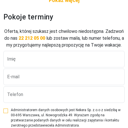
Obiekt położony jest ok.950 m odszerokiej,piaszczystej 
plaży. Serwis plażowy - płatny.

Pokoje terminy
Do dyspozycji gości:

Hotel odnowiony w 2012 r. składa się z 3 dwupiętrowych 
Oferta, której szukasz jest chwilowo niedostępna. Zadzwoń
budynków. Recepcja, lobby, kącik telewizyjny, bar, 
do nas
22 212 05 00
lub zostaw maila, lub numer telefonu, a
restauracja główna. Dla gości dostępny jest basen z 
my przygotujemy najlepszą propozycję na Twoje wakacje.
leżakami i parasolami. Odpłatnie: sejf w recepcji (ok. 15 
EUR/tydzień) orazwypożyczalnia samochodów. Dla dzieci: 
Imię
brodzik, plac zabaw.

Pokoje:

W obiekcie znajduje się 40 wygodnych i zadbanych pokoi 
E-mail
rozlokowanych w 3 budynkach. Do dyspozycji gości są 
pokoje standardowe 2-osobowe z możliwością 1 dostawki, 
2-osobowe pokoje ekonomiczne z możliwością 1 dosytawki 
Telefon
(na parterze) oraz pokoje rodzinne dla max. 4 osób. 
Wszystkie wyposażone w łazienkę (prysznic, WC, suszarka 
Administratorem danych osobowych jest Nekera Sp. z.o.o z siedzibą w
do włosów), klimatyzację (bezpłatną), sejf (za opłatą), TV-
00-695 Warszawa, ul. Nowogrodzka 49. Wyrażam zgodę na
przetwarzanie podanych danych w celu realizacji zapytania i kontaktu
sat, telefon oraz balkon lub taras (w pokojach możliwe są 
zwrotnego przedstawieciela Administratora.