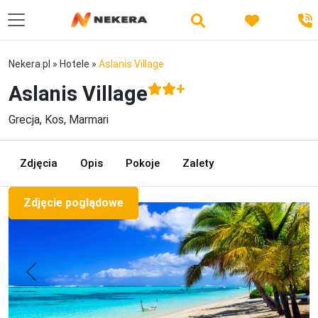
Nekera.pl
»
Hotele
»
Aslanis Village
+
Aslanis Village
Grecja, Kos, Marmari
Zdjęcia
Opis
Pokoje
Zalety
Zdjęcie poglądowe
Previous
Next