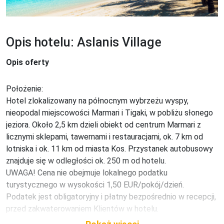
Opis hotelu: Aslanis Village
Opis oferty
Położenie:

Hotel zlokalizowany na północnym wybrzeżu wyspy, 
nieopodal miejscowości Marmari i Tigaki, w pobliżu słonego 
jeziora. Około 2,5 km dzieli obiekt od centrum Marmari z 
licznymi sklepami, tawernami i restauracjami, ok. 7 km od 
lotniska i ok. 11 km od miasta Kos. Przystanek autobusowy 
znajduje się w odległości ok. 250 m od hotelu.

UWAGA! Cena nie obejmuje lokalnego podatku 
turystycznego w wysokości 1,50 EUR/pokój/dzień. 
Podatek jest obligatoryjny i płatny bezpośrednio w recepcji, 
przed zakwaterowaniem Klientów w hotelu.

Plaża:
