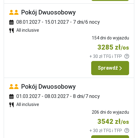
Airlines, Air France, Austrian Airlines.Przykładowe linie 
Pokój Dwuosobowy
lotnicze, gdzie bagaż jest dodatkowo płatny to: FR 
(Ryanair), W6 (WizzAir), Easy Jet.
08.01.2027 - 15.01.2027 - 7 dni/6 nocy
All inclusive
Mocne strony
154 dni do wyjazdu
dla rodzin
3285 zł
/os
basen podgrzewany w sezonie
+ 30 zł TFG i TFP
usytuowany w turystycznej dzielnicy
bliskość barów, restauracji, sklepów
Sprawdź
Pokój Dwuosobowy
01.03.2027 - 08.03.2027 - 8 dni/7 nocy
All inclusive
206 dni do wyjazdu
3542 zł
/os
+ 30 zł TFG i TFP