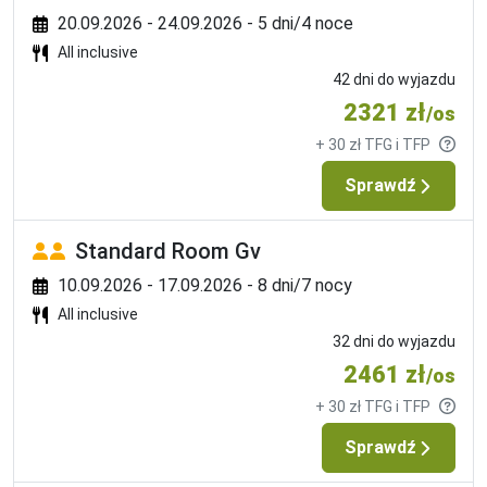
- Napoje alkoholowe i bezalkoholowe lokalnej produkcji w 
20.09.2026 - 24.09.2026 - 5 dni/4 noce
barach wskazanych przez hotel w godzinach ich otwarcia 
od 10:00 do 24:00
All inclusive
42 dni do wyjazdu
Strona internetowa hotelu
2321 zł
/os
- www.edenclubhotel.com
+ 30 zł TFG i TFP
Opis hotelu
Sprawdź
- Recepcja

- 2 restauracje w tym 1 przy aquaparku płatna, 3 bary

Standard Room Gv
- 2 baseny zewnętrzne

- Zjeżdżalnie - dostępne w zależności od warunków 
10.09.2026 - 17.09.2026 - 8 dni/7 nocy
pogodowych

All inclusive
- Basen dla dzieci

32 dni do wyjazdu
- Amfiteatr

2461 zł
/os
- Centrum SPA

- Oficjalna kategoria 3*
+ 30 zł TFG i TFP
Sprawdź
Internet
- Wi-Fi - bezpłatne