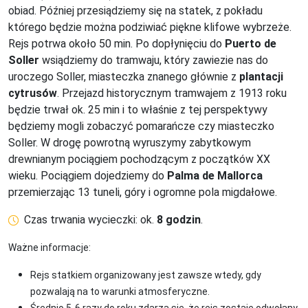
obiad. Później przesiądziemy się na statek, z pokładu
którego będzie można podziwiać piękne klifowe wybrzeże.
Rejs potrwa około 50 min. Po dopłynięciu do
Puerto de
Soller
wsiądziemy do tramwaju, który zawiezie nas do
uroczego Soller, miasteczka znanego głównie z
plantacji
cytrusów
. Przejazd historycznym tramwajem z 1913 roku
będzie trwał ok. 25 min i to właśnie z tej perspektywy
będziemy mogli zobaczyć pomarańcze czy miasteczko
Soller. W drogę powrotną wyruszymy zabytkowym
drewnianym pociągiem pochodzącym z początków XX
wieku. Pociągiem dojedziemy do
Palma de Mallorca
przemierzając 13 tuneli, góry i ogromne pola migdałowe.
Czas trwania wycieczki: ok.
8 godzin
.
Ważne informacje:
Rejs statkiem organizowany jest zawsze wtedy, gdy
pozwalają na to warunki atmosferyczne.