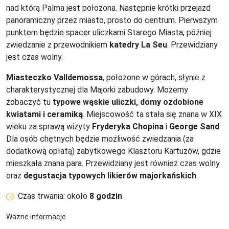
nad którą Palma jest położona. Następnie krótki przejazd
panoramiczny przez miasto, prosto do centrum. Pierwszym
punktem będzie spacer uliczkami Starego Miasta, później
zwiedzanie z przewodnikiem
katedry La Seu
. Przewidziany
jest czas wolny.
Miasteczko Valldemossa
, położone w górach, słynie z
charakterystycznej dla Majorki zabudowy. Możemy
zobaczyć tu
typowe wąskie uliczki, domy ozdobione
kwiatami i ceramiką
. Miejscowość ta stała się znana w XIX
wieku za sprawą wizyty
Fryderyka Chopina
i
George Sand
.
Dla osób chętnych będzie możliwość zwiedzania (za
dodatkową opłatą) zabytkowego Klasztoru Kartuzów, gdzie
mieszkała znana para. Przewidziany jest również czas wolny
oraz
degustacja typowych likierów majorkańskich
.
Czas trwania: około
8 godzin
Ważne informacje