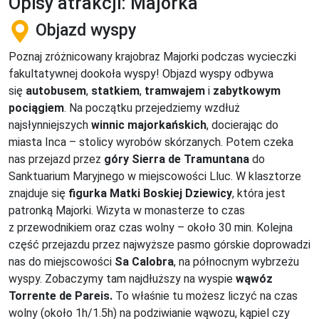
Opisy atrakcji: Majorka
Objazd wyspy
Poznaj zróżnicowany krajobraz Majorki podczas wycieczki
fakultatywnej dookoła wyspy! Objazd wyspy odbywa
się
autobusem
,
statkiem
,
tramwajem
i
zabytkowym
pociągiem
. Na początku przejedziemy wzdłuż
najsłynniejszych
winnic majorkańskich
, docierając do
miasta Inca – stolicy wyrobów skórzanych. Potem czeka
nas przejazd przez
góry Sierra de Tramuntana
do
Sanktuarium Maryjnego w miejscowości Lluc. W klasztorze
znajduje się
figurka Matki Boskiej Dziewicy
, która jest
patronką Majorki. Wizyta w monasterze to czas
z przewodnikiem oraz czas wolny – około 30 min. Kolejna
część przejazdu przez najwyższe pasmo górskie doprowadzi
nas do miejscowości
Sa Calobra
, na północnym wybrzeżu
wyspy. Zobaczymy tam najdłuższy na wyspie
wąwóz
Torrente de Pareis.
To właśnie tu możesz liczyć na czas
wolny (około 1h/1.5h) na podziwianie wąwozu, kąpiel czy