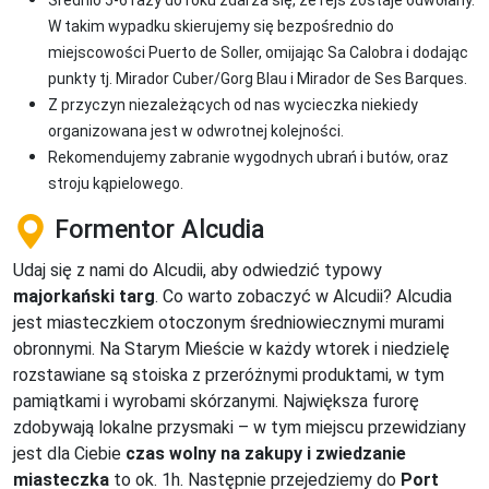
Średnio 5-6 razy do roku zdarza się, że rejs zostaje odwołany.
W takim wypadku skierujemy się bezpośrednio do
miejscowości Puerto de Soller, omijając Sa Calobra i dodając
punkty tj. Mirador Cuber/Gorg Blau i Mirador de Ses Barques.
Z przyczyn niezależących od nas wycieczka niekiedy
organizowana jest w odwrotnej kolejności.
Rekomendujemy zabranie wygodnych ubrań i butów, oraz
stroju kąpielowego.
Formentor Alcudia
Udaj się z nami do Alcudii, aby odwiedzić typowy
majorkański targ
. Co warto zobaczyć w Alcudii? Alcudia
jest miasteczkiem otoczonym średniowiecznymi murami
obronnymi. Na Starym Mieście w każdy wtorek i niedzielę
rozstawiane są stoiska z przeróżnymi produktami, w tym
pamiątkami i wyrobami skórzanymi. Największa furorę
zdobywają lokalne przysmaki – w tym miejscu przewidziany
jest dla Ciebie
czas wolny na zakupy i zwiedzanie
miasteczka
to ok. 1h. Następnie przejedziemy do
Port