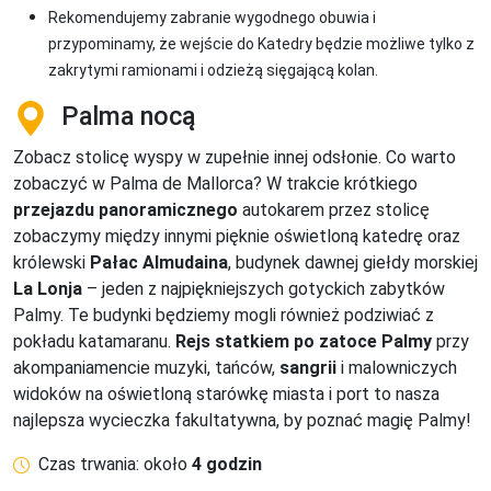
Rekomendujemy zabranie wygodnego obuwia i
przypominamy, że wejście do Katedry będzie możliwe tylko z
zakrytymi ramionami i odzieżą sięgającą kolan.
Palma nocą
Zobacz stolicę wyspy w zupełnie innej odsłonie. Co warto
zobaczyć w Palma de Mallorca? W trakcie krótkiego
przejazdu panoramicznego
autokarem przez stolicę
zobaczymy między innymi pięknie oświetloną katedrę oraz
królewski
Pałac Almudaina
, budynek dawnej giełdy morskiej
La Lonja
– jeden z najpiękniejszych gotyckich zabytków
Palmy. Te budynki będziemy mogli również podziwiać z
pokładu katamaranu.
Rejs statkiem po zatoce Palmy
przy
akompaniamencie muzyki, tańców,
sangrii
i malowniczych
widoków na oświetloną starówkę miasta i port to nasza
najlepsza wycieczka fakultatywna, by poznać magię Palmy!
Czas trwania: około
4 godzin