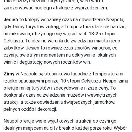
także szczyt sezonu turystycznego, więc warto
zarezerwować noclegi i atrakcje z wyprzedzeniem.
Jesień
to kolejny wspaniały czas na odwiedzenie Neapolu,
gdy tłumy turystów znikają, a temperatura staje się bardziej
umiarkowana, utrzymując się w granicach 18-25 stopni
Celsjusza. To idealne warunki do zwiedzania miasta i jego
zabytków. Jesień to również czas zbiorów winogron, co
czyni ją świetnym momentem na odkrywanie lokalnych
winnic i degustację nowych roczników win.
Zimy
w Neapolu są stosunkowo łagodne z temperaturami
rzadko spadającymi poniżej 10 stopni Celsjusza. Neapol zimą
oferuje mniej turystów i zdecydowanie niższe ceny. To
doskonały czas na zwiedzanie muzeów i wewnętrznych
atrakcji, a także odwiedzenia świątecznych jarmarków,
pełnych ozdób i dekoracji.
Neapol oferuje wiele wyjątkowych atrakcji, co czyni go
idealnym miejscem na city break o każdej porze roku. Wybór