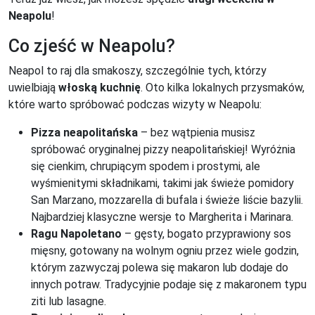
Neapolu
!
Co zjeść w Neapolu?
Neapol to raj dla smakoszy, szczególnie tych, którzy
uwielbiają
włoską kuchnię
. Oto kilka lokalnych przysmaków,
które warto spróbować podczas wizyty w Neapolu:
Pizza neapolitańska
– bez wątpienia musisz
spróbować oryginalnej pizzy neapolitańskiej! Wyróżnia
się cienkim, chrupiącym spodem i prostymi, ale
wyśmienitymi składnikami, takimi jak świeże pomidory
San Marzano, mozzarella di bufala i świeże liście bazylii.
Najbardziej klasyczne wersje to Margherita i Marinara.
Ragu Napoletano
– gęsty, bogato przyprawiony sos
mięsny, gotowany na wolnym ogniu przez wiele godzin,
którym zazwyczaj polewa się makaron lub dodaje do
innych potraw. Tradycyjnie podaje się z makaronem typu
ziti lub lasagne.