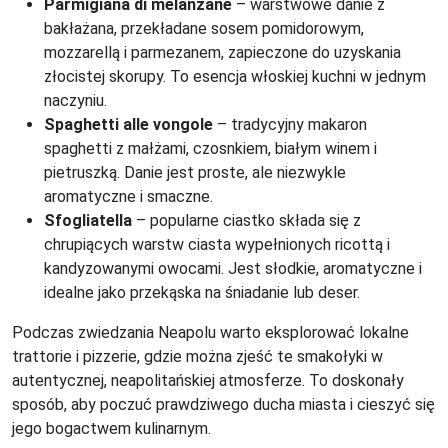
Parmigiana di melanzane
– warstwowe danie z
bakłażana, przekładane sosem pomidorowym,
mozzarellą i parmezanem, zapieczone do uzyskania
złocistej skorupy. To esencja włoskiej kuchni w jednym
naczyniu.
Spaghetti alle vongole
– tradycyjny makaron
spaghetti z małżami, czosnkiem, białym winem i
pietruszką. Danie jest proste, ale niezwykle
aromatyczne i smaczne.
Sfogliatella
– popularne ciastko składa się z
chrupiących warstw ciasta wypełnionych ricottą i
kandyzowanymi owocami. Jest słodkie, aromatyczne i
idealne jako przekąska na śniadanie lub deser.
Podczas zwiedzania Neapolu warto eksplorować lokalne
trattorie i pizzerie, gdzie można zjeść te smakołyki w
autentycznej, neapolitańskiej atmosferze. To doskonały
sposób, aby poczuć prawdziwego ducha miasta i cieszyć się
jego bogactwem kulinarnym.