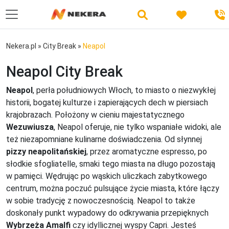
Nekera.pl
»
City Break
»
Neapol
Neapol City Break
Neapol
, perła południowych Włoch, to miasto o niezwykłej
historii, bogatej kulturze i zapierających dech w piersiach
krajobrazach. Położony w cieniu majestatycznego
Wezuwiusza
, Neapol oferuje, nie tylko wspaniałe widoki, ale
też niezapomniane kulinarne doświadczenia. Od słynnej
pizzy neapolitańskiej
, przez aromatyczne espresso, po
słodkie sfogliatelle, smaki tego miasta na długo pozostają
w pamięci. Wędrując po wąskich uliczkach zabytkowego
centrum, można poczuć pulsujące życie miasta, które łączy
w sobie tradycję z nowoczesnością. Neapol to także
doskonały punkt wypadowy do odkrywania przepięknych
Wybrzeża Amalfi
czy idyllicznej wyspy Capri. Jesteś