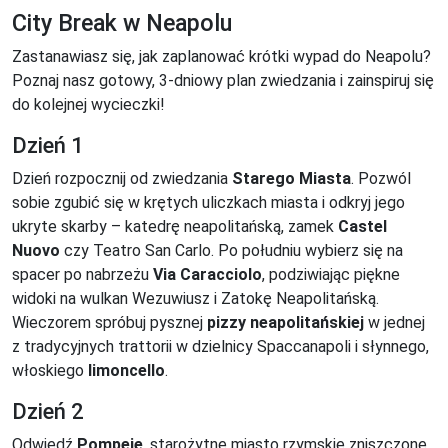
City Break w Neapolu
Zastanawiasz się, jak zaplanować krótki wypad do Neapolu?
Poznaj nasz gotowy, 3-dniowy plan zwiedzania i zainspiruj się
do kolejnej wycieczki!
Dzień 1
Dzień rozpocznij od zwiedzania
Starego Miasta
. Pozwól
sobie zgubić się w krętych uliczkach miasta i odkryj jego
ukryte skarby – katedrę neapolitańską, zamek
Castel
Nuovo
czy Teatro San Carlo. Po południu wybierz się na
spacer po nabrzeżu
Via Caracciolo
, podziwiając piękne
widoki na wulkan Wezuwiusz i Zatokę Neapolitańską.
Wieczorem spróbuj pysznej
pizzy neapolitańskiej
w jednej
z tradycyjnych trattorii w dzielnicy Spaccanapoli i słynnego,
włoskiego
limoncello
.
Dzień 2
Odwiedź
Pompeje
, starożytne miasto rzymskie zniszczone