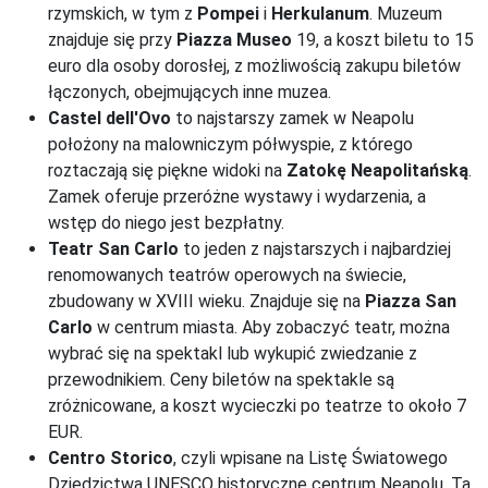
rzymskich, w tym z
Pompei
i
Herkulanum
. Muzeum
znajduje się przy
Piazza Museo
19, a koszt biletu to 15
euro dla osoby dorosłej, z możliwością zakupu biletów
łączonych, obejmujących inne muzea.
Castel dell'Ovo
to najstarszy zamek w Neapolu
położony na malowniczym półwyspie, z którego
roztaczają się piękne widoki na
Zatokę Neapolitańską
.
Zamek oferuje przeróżne wystawy i wydarzenia, a
wstęp do niego jest bezpłatny.
Teatr San Carlo
to jeden z najstarszych i najbardziej
renomowanych teatrów operowych na świecie,
zbudowany w XVIII wieku. Znajduje się na
Piazza San
Carlo
w centrum miasta. Aby zobaczyć teatr, można
wybrać się na spektakl lub wykupić zwiedzanie z
przewodnikiem. Ceny biletów na spektakle są
zróżnicowane, a koszt wycieczki po teatrze to około 7
EUR.
Centro Storico
, czyli wpisane na Listę Światowego
Dziedzictwa UNESCO historyczne centrum Neapolu. Ta