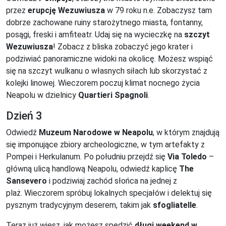
przez
erupcję Wezuwiusza
w 79 roku n.e. Zobaczysz tam
dobrze zachowane ruiny starożytnego miasta, fontanny,
posągi, freski i amfiteatr. Udaj się na wycieczkę na
szczyt
Wezuwiusza
! Zobacz z bliska zobaczyć jego krater i
podziwiać panoramiczne widoki na okolicę. Możesz wspiąć
się na szczyt wulkanu o własnych siłach lub skorzystać z
kolejki linowej. Wieczorem poczuj klimat nocnego życia
Neapolu w dzielnicy
Quartieri Spagnoli
.
Dzień 3
Odwiedź
Muzeum Narodowe w Neapolu
, w którym znajdują
się imponujące zbiory archeologiczne, w tym artefakty z
Pompei i Herkulanum. Po południu przejdź się
Via Toledo
–
główną ulicą handlową Neapolu, odwiedź kaplicę
The
Sansevero
i podziwiaj zachód słońca na jednej z
plaż. Wieczorem spróbuj lokalnych specjałów i delektuj się
pysznym tradycyjnym deserem, takim jak
sfogliatelle
.
Teraz już wiesz, jak możesz spędzić
długi weekend w