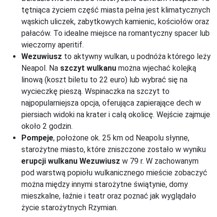
tętniąca życiem część miasta pełna jest klimatycznych
wąskich uliczek, zabytkowych kamienic, kościołów oraz
pałaców. To idealne miejsce na romantyczny spacer lub
wieczorny aperitif.
Wezuwiusz
to aktywny wulkan, u podnóża którego leży
Neapol. Na
szczyt wulkanu
można wjechać kolejką
linową (koszt biletu to 22 euro) lub wybrać się na
wycieczkę pieszą. Wspinaczka na szczyt to
najpopularniejsza opcja, oferująca zapierające dech w
piersiach widoki na krater i całą okolicę. Wejście zajmuje
około 2 godzin.
Pompeje
, położone ok. 25 km od Neapolu słynne,
starożytne miasto, które zniszczone zostało w wyniku
erupcji wulkanu Wezuwiusz
w 79 r. W zachowanym
pod warstwą popiołu wulkanicznego mieście zobaczyć
można między innymi starożytne świątynie, domy
mieszkalne, łaźnie i teatr oraz poznać jak wyglądało
życie starożytnych Rzymian.