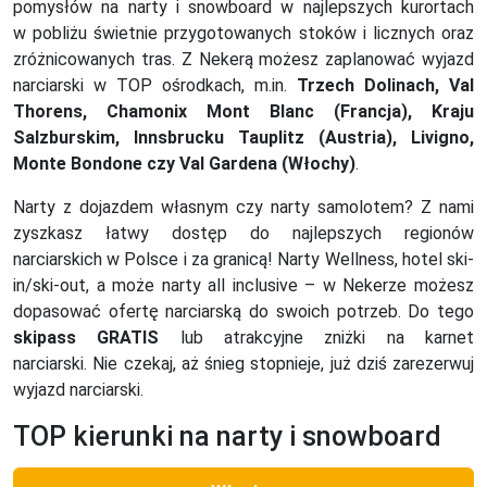
pomysłów na narty i snowboard w najlepszych kurortach
w pobliżu świetnie przygotowanych stoków i licznych oraz
zróżnicowanych tras. Z Nekerą możesz zaplanować wyjazd
narciarski w TOP ośrodkach, m.in.
Trzech Dolinach, Val
Thorens, Chamonix Mont Blanc (Francja), Kraju
Salzburskim, Innsbrucku Tauplitz (Austria), Livigno,
Monte Bondone czy Val Gardena (Włochy)
.
Narty z dojazdem własnym czy narty samolotem? Z nami
zyszkasz łatwy dostęp do najlepszych regionów
narciarskich w Polsce i za granicą! Narty Wellness, hotel ski-
in/ski-out, a może narty all inclusive – w Nekerze możesz
dopasować ofertę narciarską do swoich potrzeb. Do tego
skipass GRATIS
lub atrakcyjne zniżki na karnet
narciarski. Nie czekaj, aż śnieg stopnieje, już dziś zarezerwuj
wyjazd narciarski.
TOP kierunki na narty i snowboard