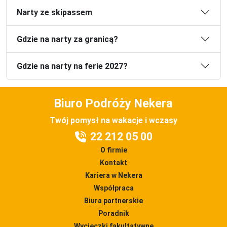
Narty ze skipassem
Gdzie na narty za granicą?
Gdzie na narty na ferie 2027?
Biuro Podróży Nekera
Twój pomysł na wakacje i wczasy
22 212 05 00
O firmie
Kontakt
Kariera w Nekera
Współpraca
Biura partnerskie
Poradnik
Wycieczki fakultatywne