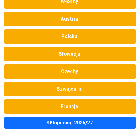
Włochy
Austria
Polska
Słowacja
Czechy
Szwajcaria
Francja
SKIopening 2026/27