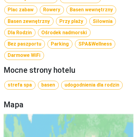
Plac zabaw
Rowery
Basen wewnętrzny
Basen zewnętrzny
Przy plaży
Siłownia
Dla Rodzin
Ośrodek nadmorski
Bez paszportu
Parking
SPA&Wellness
Darmowe WiFi
Mocne strony hotelu
strefa spa
basen
udogodnienia dla rodzin
Mapa