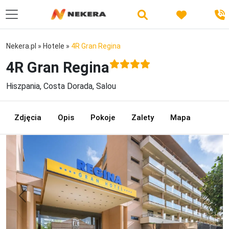
Nekera.pl
»
Hotele
»
4R Gran Regina
4R Gran Regina
Hiszpania, Costa Dorada, Salou
Zdjęcia
Opis
Pokoje
Zalety
Mapa
Previous
Next