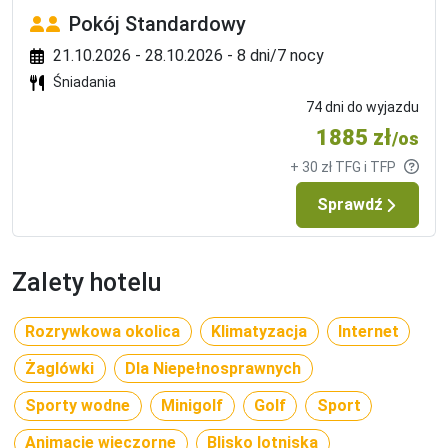
Pokój Standardowy
21.10.2026 - 28.10.2026 - 8 dni/7 nocy
Śniadania
74 dni do wyjazdu
1885 zł
/os
+ 30 zł TFG i TFP
Sprawdź
Zalety hotelu
Rozrywkowa okolica
Klimatyzacja
Internet
Żaglówki
Dla Niepełnosprawnych
Sporty wodne
Minigolf
Golf
Sport
Animacje wieczorne
Blisko lotniska