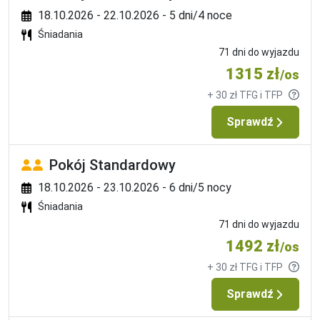
przeloty czarterowe: Enter Air, LOT (dla wylotów na Rodos), 
18.10.2026 - 22.10.2026 - 5 dni/4 noce
Sky Express, Holiday Europe, European Air Charter, Ryan Sun 
Śniadania
(dla wylotów na Rodos) oraz przeloty rejsowe: Sun Express, 
71 dni do wyjazdu
Corendon, Pegasus Airlines, Emirates, Fly Dubai, Quatar 
1315 zł
/os
Airlines, Air France, Austrian Airlines.Przykładowe linie 
+ 30 zł TFG i TFP
lotnicze, gdzie bagaż jest dodatkowo płatny to: FR 
(Ryanair), W6 (WizzAir), Easy Jet.
Sprawdź
Mocne strony
Pokój Standardowy
strefa spa
basen
18.10.2026 - 23.10.2026 - 6 dni/5 nocy
udogodnienia dla rodzin
Śniadania
71 dni do wyjazdu
1492 zł
/os
+ 30 zł TFG i TFP
Sprawdź