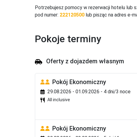
łazienka (prysznic, toaleta, umywalka, suszar
Potrzebujesz pomocy w rezerwacji hotelu lub s
podwójne, pokój z balkonem; poza tym wyposaż
pod numer:
222120500
lub pisząc na adres e-ma
dwóch osób, jedno łóżko podwójne pokój z bal
Sport
Pokoje terminy
sala fitness, bilard, gry planszowe, zajęcia sp
wodne, banana boat, skutery wodne, żaglówki, 
Rozrywka
Oferty z dojazdem własnym
Od 16.05 do 14.09 animacje dzienne i wieczorne 
Dzieci
Pokój Ekonomiczny
plac zabaw, miniclub dla dzieci 4-12 lat.
29.08.2026 - 01.09.2026 - 4 dni/3 noce
Wyżywienie
All inclusive
wyżywienie własne.
All inclusive
Pokój Ekonomiczny
śniadanie obiad i kolacja serwowane w formie buf
kolacja tematyczna. Dodatkowo od 11.00 do 23.3