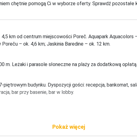
niem chętnie pomogą Ci w wyborze oferty. Sprawdź pozostałe ki
k. 4,5 km od centrum miejscowości Poreč. Aquapark Aquacolors – 
Poreču – ok. 4,6 km; Jaskinia Baredine – ok. 12 km.
00 m. Leżaki i parasole słoneczne na plaży za dodatkową opłatą
piętrowym budynku. Dyspozycji gości: recepcja, bankomat, sala f
acja, bar przy basenie, bar w lobby.
wać do dwóch osób, jedno łóżko podwójne, TV, Wi-Fi, klimatyzacj