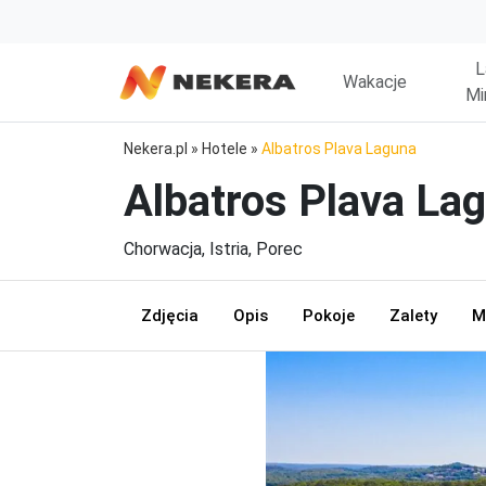
L
Wakacje
Mi
Nekera.pl
»
Hotele
»
Albatros Plava Laguna
Albatros Plava La
Chorwacja, Istria, Porec
Zdjęcia
Opis
Pokoje
Zalety
M