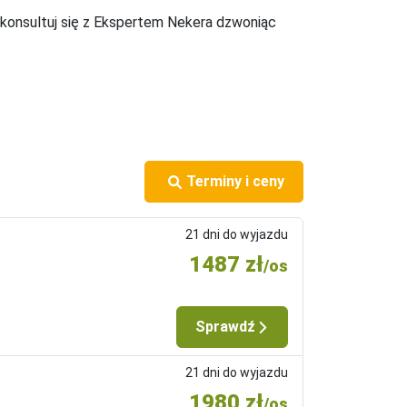
y zakwaterować do dwóch osób, jedno łóżko 
Skonsultuj się z Ekspertem Nekera dzwoniąc
ny morze: ok. 20 m2, mogący zakwaterować do 
czny.
iatkówka plażowa. Za dodatkową opłatą: narty 
Terminy i ceny
a sportowe.
21 dni do wyjazdu
1487 zł
/os
Sprawdź
21 dni do wyjazdu
8.30 – 21.00). Od 27.05 do 13.09 raz w tygodniu 
1980 zł
 bezalkoholowe (wino, piwo, napoje gorące). 
/os