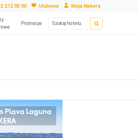
22 212 05 00
Ulubione
Moja Nekera
ty
Promocje
rowe