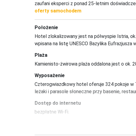
zaufani eksperci z ponad 25-letnim doświadcze
oferty samochodem
Położenie
Hotel zlokalizowany jest na półwyspie Istria, o
wpisana na listę UNESCO Bazylika Eufrazjusza w 
Plaża
Kamienisto-żwirowa plaża oddalona jest o ok. 2
Wyposażenie
Czterogwiazdkowy hotel oferuje 324 pokoje w 7-
leżaki i parasole słoneczne przy basenie, restaur
Dostęp do internetu
bezpłatne Wi-Fi.
Zakwaterowanie
Pokój ekonomiczny: ok. 19 m2, mogący zakwatero