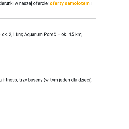
erunki w naszej ofercie:
oferty samolotem
i
ok. 2,1 km; Aquarium Poreč – ok. 4,5 km; 
.
itness, trzy baseny (w tym jeden dla dzieci), 
a, sejf, minibar (za opłatą), prywatna 