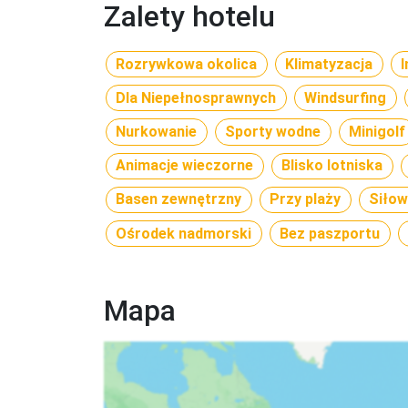
turystycznych opartych o przeloty przewóz bag
Zalety hotelu
należy ją zweryfikować podczas zakupu. Linie l
Air, LOT (dla wylotów na Rodos), Sky Express, H
Rozrywkowa okolica
Klimatyzacja
I
Corendon, Pegasus Airlines, Emirates, Fly Dubai, 
FR (Ryanair), W6 (WizzAir), Easy Jet.
Dla Niepełnosprawnych
Windsurfing
Nurkowanie
Sporty wodne
Minigolf
Animacje wieczorne
Blisko lotniska
Basen zewnętrzny
Przy plaży
Siłow
Ośrodek nadmorski
Bez paszportu
Mapa