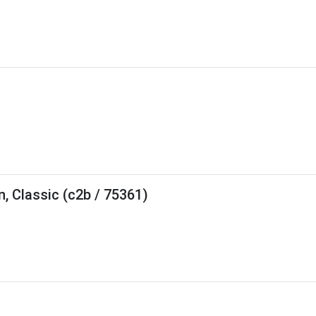
 butelkowe, piwo butelkowe.
n, Classic (c2b / 75361)
10.00.
efoniczną opiekę rezydenta. Dodatkowo w przypadku imprez pak
opłata za wylot z lotniska lokalnego, transfer lotnisko-hotel-lotn
rednia opieka polskojęzycznego rezydenta - w sezonie letnim (wa
tałych kierunkach opieka telefoniczna lub przez czat w serwisie 