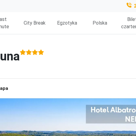
ast
Bile
City Break
Egzotyka
Polska
nute
czarte
guna
apa