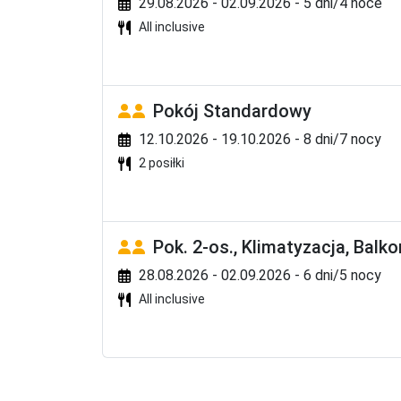
29.08.2026 - 02.09.2026 - 5 dni/4 noce
Za dodatkową opłatą napoje importowane, wino
All inclusive
Kategoria nekera
4 gwiazdki; kategoria lokalna: 4 gwiazdki.
Pokój Standardowy
Parkowanie
parking za dodatkową opłatą.
12.10.2026 - 19.10.2026 - 8 dni/7 nocy
2 posiłki
Zwierzęta domowe
hotel nie akceptuje zwierząt.
Ważne informacje
Pok. 2-os., Klimatyzacja, Balko
zakwaterowanie od 14.00, wykwaterowanie do 
28.08.2026 - 02.09.2026 - 6 dni/5 nocy
Cena zawiera
All inclusive
Noclegi, wyżywienie zgodnie z rezerwacją, tel
cenie zawarty jest: przelot, opłata lotniskowa, 
ubezpieczenie dla imprez turystycznych, bezpoś
Majorka, Bułgaria, całorocznie: Malta, na pozos