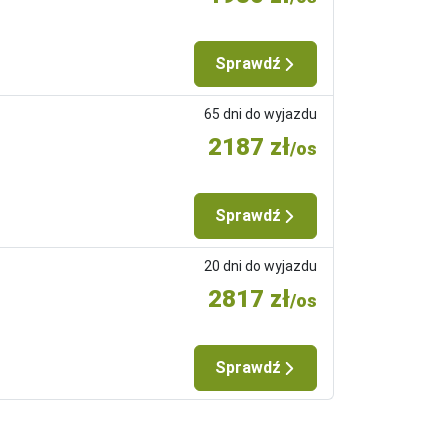
Sprawdź
65 dni do wyjazdu
2187 zł
/os
Sprawdź
20 dni do wyjazdu
2817 zł
/os
ietowych z przelotem, oprócz ww. świadczeń w 
Sprawdź
isko (chyba, że dana oferta stanowi inaczej), 
kacyjnym): Kreta, Rodos, Turcja (Riwiera), 
moja.nekera.pl. W przypadku imprez 