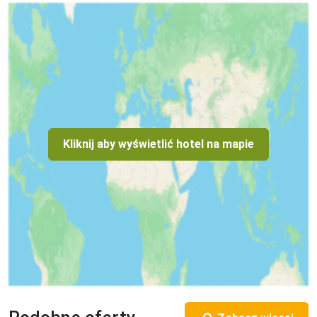
Klimatyzacja indywidualna
Suite
Dla max. 3 osób, Kanały telewizji: Angielski, Telefon w 
pokoju, wanna, prysznic, Powierzchnia pokoju: ok. 40 - 45 
m2, Dostawka: łóżko rozkładane, Rodzaj podłogi: płytki, 
Sprzątanie codziennie, Salon, 1 sypialnia, Maksymalna liczba 
osób dorosłych: 3, Maksymalna liczba dzieci: 2, Widok na 
miasto,Widok na fontannę,Widok na basen, Liczba łazienek: 
Kliknij aby wyświetlić hotel na mapie
1, Liczba toalet: 1, Zestaw do parzenia kawy i herbaty, 
Klimatyzacja: Klimatyzacja indywidualna
Sport i rozrywka
Koszykówka ¹⁾, Pilka nozna ¹⁾, Siatkówka ¹⁾, Squash ¹⁾, 
Minigolf ¹⁾, Miniboisko do piłki nożnej ¹⁾, Bilard ¹⁾, Surfing ¹⁾, 
Parasailing ¹⁾, Kitesurfing ¹⁾, Klub nurkowy ¹⁾

¹⁾ - dodatkowo płatne
Usługi dodatkowe