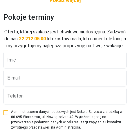
Piaszczyste zejście do morza, Dojście do plaży przez ulicę, 
tunelem itp., odleglość do plaży: 250 m, długość plaży: 60 
Pokoje terminy
m, Ręczniki - bezpłatnie, Beach Bar - płatne, Prysznic
Odległość od plaży
Oferta, której szukasz jest chwilowo niedostępna. Zadzwoń
do nas
22 212 05 00
lub zostaw maila, lub numer telefonu, a
Do 500 m
my przygotujemy najlepszą propozycję na Twoje wakacje.
Typ plaży
Kamienista
Imię
Jedzenie i picie
E-mail
Restauracje, Restauracje a la carte, Bary
Bed&breaksfast+
Telefon
Śniadanie (07:30 - 10:30) - tandoor restaurant, a la carte, 
Kolacja (18:30 - 23:00) - tandoor restaurant, a la carte ¹⁾, 
Tandoor (18:30 - 23:00) (18:30 - 23:00), bez limitu, Kuchnia: 
Administratorem danych osobowych jest Nekera Sp. z.o.o z siedzibą w
00-695 Warszawa, ul. Nowogrodzka 49. Wyrażam zgodę na
indyjska, Wymagana rezerwacja: Tak ¹⁾, napoje 
przetwarzanie podanych danych w celu realizacji zapytania i kontaktu
bezalkoholowe ¹⁾, alkohole lokalne ¹⁾, room service ¹⁾

zwrotnego przedstawieciela Administratora.