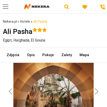
Nekera.pl
»
Hotele
»
Ali Pasha
Ali Pasha
Egipt, Hurghada, El Gouna
Zdjęcia
Opis
Pokoje
Zalety
Mapa
Previous
Next