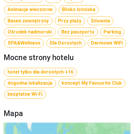
Animacje wieczorne
Blisko lotniska
Basen zewnętrzny
Przy plaży
Siłownia
Ośrodek nadmorski
Bez paszportu
Parking
SPA&Wellness
Dla Dorosłych
Darmowe WiFi
Mocne strony hotelu
hotel tylko dla dorosłych +16
dogodna lokalizacja
koncept My Favourite Club
bezpłatne Wi-Fi
Mapa