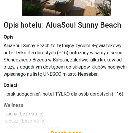
Opis hotelu: AluaSoul Sunny Beach
Opis
AluaSoul Sunny Beach to tętniący życiem 4-gwiazdkowy 
hotel tylko dla dorosłych (+16) położony w samym sercu 
Słonecznego Brzegu w Bułgarii, zaledwie kilka kroków od 
plaży, z dogodnym dostępem do sklepów, klubów nocnych i 
wpisanego na listę UNESCO miasta Nessebar.
Dzieci
- brak udogodnień, hotel TYLKO dla osób dorosłych (+16)
Wellness
-sauna (bezpłatnie)

-jacuzzi (bezpłatnie)

-łaźnia parowa (bezpłatnie)
