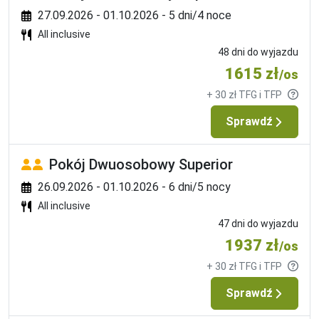
27.09.2026 - 01.10.2026 - 5 dni/4 noce
hotel tylko dla dorosłych +16
All inclusive
dogodna lokalizacja
48 dni do wyjazdu
koncept My Favourite Club
1615 zł
/os
bezpłatne Wi-Fi
+ 30 zł TFG i TFP
Sprawdź
Pokój Dwuosobowy Superior
26.09.2026 - 01.10.2026 - 6 dni/5 nocy
All inclusive
47 dni do wyjazdu
1937 zł
/os
+ 30 zł TFG i TFP
Sprawdź