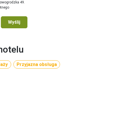
Nowogrodzka 49.
otnego
Wyślij
hotelu
laży
Przyjazna obsługa