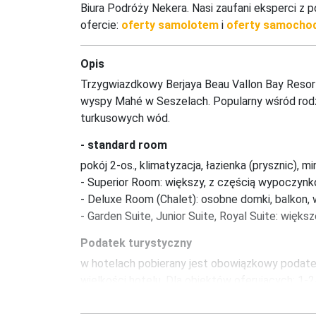
Biura Podróży Nekera. Nasi zaufani eksperci z
ofercie:
oferty samolotem
i
oferty samocho
Opis
Trzygwiazdkowy Berjaya Beau Vallon Bay Resort
wyspy Mahé w Seszelach. Popularny wśród rodzin,
turkusowych wód.
- standard room
pokój 2‑os., klimatyzacja, łazienka (prysznic), min
- Superior Room: większy, z częścią wypoczynko
- Deluxe Room (Chalet): osobne domki, balkon, w
- Garden Suite, Junior Suite, Royal Suite: więks
Podatek turystyczny
w hotelach pobierany jest obowiązkowy podate
wielkości hotelu. Dla obiektów oferujących: 1-2
os/noc.