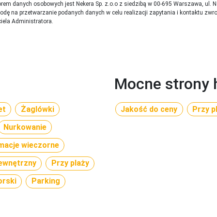
rem danych osobowych jest Nekera Sp. z.o.o z siedzibą w 00-695 Warszawa, ul. 
ę na przetwarzanie podanych danych w celu realizacji zapytania i kontaktu zwr
iela Administratora.
Mocne strony 
et
Żaglówki
Jakość do ceny
Przy p
Nurkowanie
macje wieczorne
ewnętrzny
Przy plaży
rski
Parking