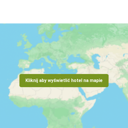
Kliknij aby wyświetlić hotel na mapie