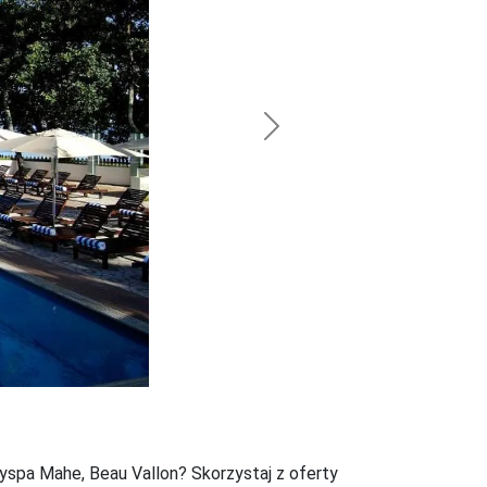
Next
yspa Mahe, Beau Vallon? Skorzystaj z oferty