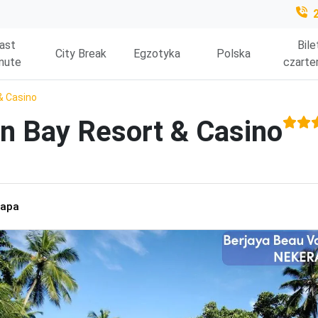
ast
Bile
City Break
Egzotyka
Polska
nute
czarte
& Casino
on Bay Resort & Casino
apa