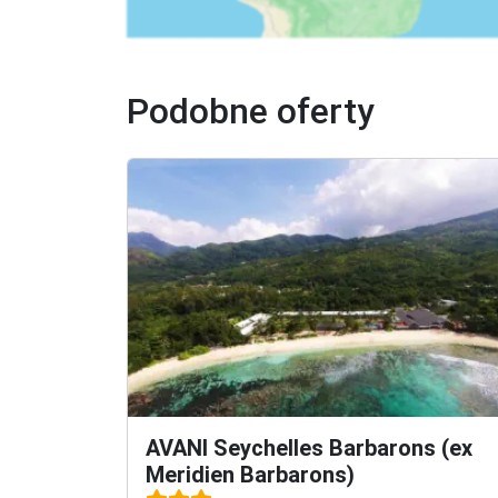
Podobne oferty
AVANI Seychelles Barbarons (ex
Meridien Barbarons)