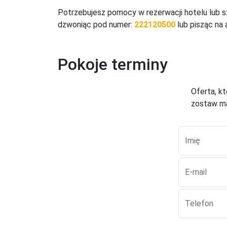
Mocne strony
Potrzebujesz pomocy w rezerwacji hotelu lub 
dzwoniąc pod numer:
Jakość do ceny
222120500
lub pisząc na 
Przy plaży
Przyjazna obsługa
Pokoje terminy
Oferta, k
zostaw ma
Imię
E-mail
Telefon