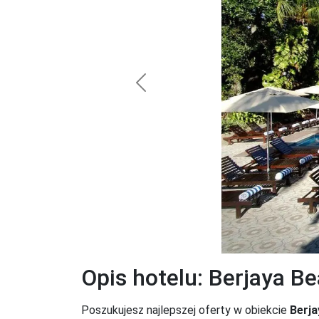
Previous
Opis hotelu: Berjaya B
Poszukujesz najlepszej oferty w obiekcie
Berja