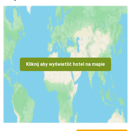
(Ryanair), W6 (WizzAir), Easy Jet.
Kliknij aby wyświetlić hotel na mapie