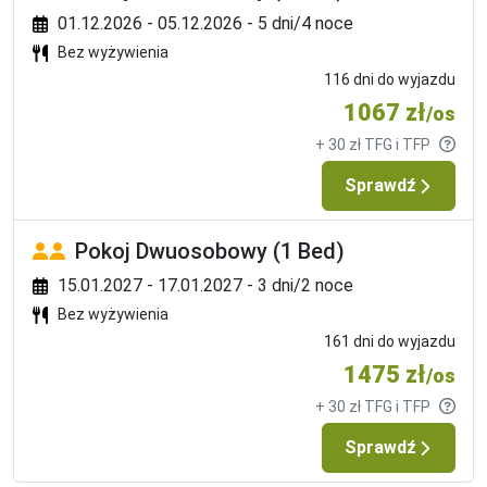
bez wyżywienia lub ze śniadaniem. Śniadanie w formiw 
01.12.2026 - 05.12.2026 - 5 dni/4 noce
bufetu.
Bez wyżywienia
116 dni do wyjazdu
Kategoria nekera
1067 zł
/os
3 gwiazdki, kategoria lokalna: 3 gwiazdki.
+ 30 zł TFG i TFP
Zwierzęta domowe
Sprawdź
na zapytanie, za opłatą.
Opłata klimatyczna
Pokoj Dwuosobowy (1 Bed)
do zapłaty na miejscu ok. 2 € osoba / doba.
15.01.2027 - 17.01.2027 - 3 dni/2 noce
Ważne informacje
Bez wyżywienia
zakwaterowanie od 13.00, wykwaterowanie do 11.00.
161 dni do wyjazdu
1475 zł
/os
Cena zawiera
+ 30 zł TFG i TFP
Noclegi, wyżywienie zgodnie z rezerwacją, telefoniczną 
opiekę rezydenta. Dodatkowo w przypadku imprez 
Sprawdź
pakietowych z przelotem, oprócz ww. świadczeń w cenie 