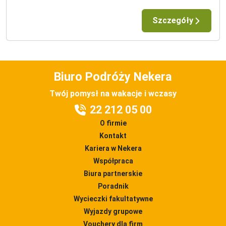
Szczegóły
Biuro Podróży Nekera
Twój pomysł na wakacje i wczasy
22 212 05 00
O firmie
Kontakt
Kariera w Nekera
Współpraca
Biura partnerskie
Poradnik
Wycieczki fakultatywne
Wyjazdy grupowe
Vouchery dla firm