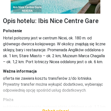
Opis hotelu: Ibis Nice Centre Gare
Położenie
Hotel połozony jest w centrum Nicei, ok. 180 m. od 
głównego dworca kolejowego. W okolicy znajdują się liczne 
sklepy, bary i restauracje. Promenada Anglików oddalona o 
ok. 1 km; Stare Miasto – ok. 2 km; Muzeum Marca Chagalla 
– ok. 1,2 km. Port lotniczy Nicea oddalony jest o ok. 6 km.
Ważna informacja
oferta nie zawiera kosztu transferów z/do lotniska. 
Prywatny transfer można wykupić dodatkowo, wybierając 
odpowiednią opcję spośród usług dodatkowych.
Plaża
publiczna piaszczysto-żwirowa plaża oddalona o ok. 1,2 km.