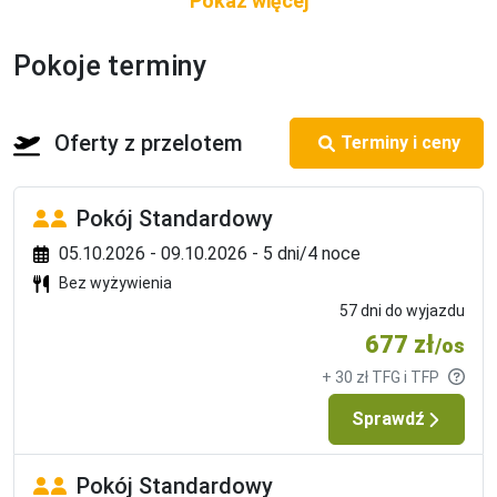
Mocne strony
Pokoje terminy
w spokojnej części kurortu
niedaleko plaży
kameralna atmosfera
Oferty z przelotem
Terminy i ceny
Pokój Standardowy
05.10.2026 - 09.10.2026 - 5 dni/4 noce
Bez wyżywienia
57 dni do wyjazdu
677 zł
/os
+ 30 zł TFG i TFP
Sprawdź
Pokój Standardowy