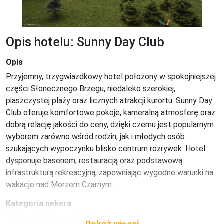
Opis hotelu: Sunny Day Club
Opis
Przyjemny, trzygwiazdkowy hotel położony w spokojniejszej 
części Słonecznego Brzegu, niedaleko szerokiej, 
piaszczystej plaży oraz licznych atrakcji kurortu. Sunny Day 
Club oferuje komfortowe pokoje, kameralną atmosferę oraz 
dobrą relację jakości do ceny, dzięki czemu jest popularnym 
wyborem zarówno wśród rodzin, jak i młodych osób 
szukających wypoczynku blisko centrum rozrywek. Hotel 
dysponuje basenem, restauracją oraz podstawową 
infrastrukturą rekreacyjną, zapewniając wygodne warunki na 
wakacje nad Morzem Czarnym.
Kategoria nekera
3 gwiazdki Kategoria lokalna: 3 gwiazdki