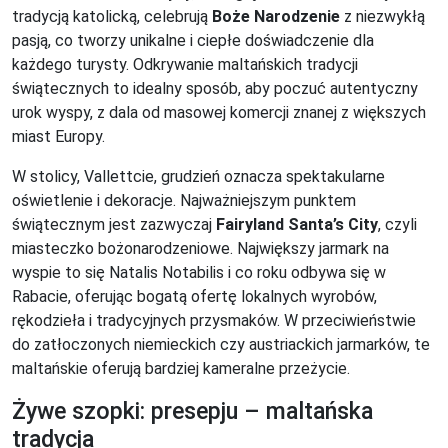
tradycją katolicką, celebrują
Boże Narodzenie
z niezwykłą
pasją, co tworzy unikalne i ciepłe doświadczenie dla
każdego turysty. Odkrywanie maltańskich tradycji
świątecznych to idealny sposób, aby poczuć autentyczny
urok wyspy, z dala od masowej komercji znanej z większych
miast Europy.
W stolicy, Vallettcie, grudzień oznacza spektakularne
oświetlenie i dekoracje. Najważniejszym punktem
świątecznym jest zazwyczaj
Fairyland Santa’s City
, czyli
miasteczko bożonarodzeniowe. Największy jarmark na
wyspie to się Natalis Notabilis i co roku odbywa się w
Rabacie, oferując bogatą ofertę lokalnych wyrobów,
rękodzieła i tradycyjnych przysmaków. W przeciwieństwie
do zatłoczonych niemieckich czy austriackich jarmarków, te
maltańskie oferują bardziej kameralne przeżycie.
Żywe szopki: presepju – maltańska
tradycja