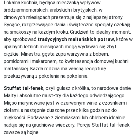
Lokalna kuchnia, będąca mieszanką wpływów
śródziemnomorskich, arabskich i brytyjskich, w
zimowych miesiącach prezentuje się z najlepszej strony.
Sycące, rozgrzewające dania i świąteczne specjały czekają
na smakoszy na każdym kroku. Grudzień to idealny moment,
aby spróbować
tradycyjnych maltańskich potraw
, które w
upalnych letnich miesiącach mogą wydawać się zbyt
ciężkie. Minestra, gęsta zupa warzywna z bobem,
pomidorami i makaronem, to kwintesencja domowej kuchni
maltańskiej. Każda rodzina ma własną recepturę
przekazywaną z pokolenia na pokolenie.
Stuffat tal-fenek
, czyli gulasz z królika, to narodowe danie
Malty i absolutne must-try dla każdego odwiedzającego.
Mięso marynowane jest w czerwonym winie z czosnkiem i
ziołami, a następnie duszone przez kilka godzin aż do
miękkości. Podawane z ziemniakami lub chlebem idealnie
nadaje się na grudniowe wieczory. Porcje Stuffat tal-fenek
zawsze są hojne.