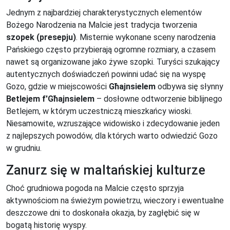
Jednym z najbardziej charakterystycznych elementów
Bożego Narodzenia na Malcie jest tradycja tworzenia
szopek (presepju)
. Misternie wykonane sceny narodzenia
Pańskiego często przybierają ogromne rozmiary, a czasem
nawet są organizowane jako żywe szopki. Turyści szukający
autentycznych doświadczeń powinni udać się na wyspę
Gozo, gdzie w miejscowości
Għajnsielem
odbywa się słynny
Betlejem f'Għajnsielem
– dosłowne odtworzenie biblijnego
Betlejem, w którym uczestniczą mieszkańcy wioski.
Niesamowite, wzruszające widowisko i zdecydowanie jeden
z najlepszych powodów, dla których warto odwiedzić Gozo
w grudniu.
Zanurz się w maltańskiej kulturze
Choć grudniowa pogoda na Malcie często sprzyja
aktywnościom na świeżym powietrzu, wieczory i ewentualne
deszczowe dni to doskonała okazja, by zagłębić się w
bogatą historię wyspy.