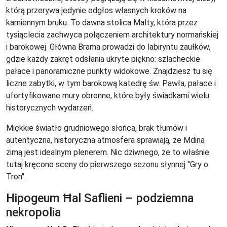
którą przerywa jedynie odgłos własnych kroków na
kamiennym bruku. To dawna stolica Malty, która przez
tysiąclecia zachwyca połączeniem architektury normańskiej
i barokowej. Główna Brama prowadzi do labiryntu zaułków,
gdzie każdy zakręt odsłania ukryte piękno: szlacheckie
pałace i panoramiczne punkty widokowe. Znajdziesz tu się
liczne zabytki, w tym barokową katedrę św. Pawła, pałace i
ufortyfikowane mury obronne, które były świadkami wielu
historycznych wydarzeń.
Miękkie światło grudniowego słońca, brak tłumów i
autentyczna, historyczna atmosfera sprawiają, że Mdina
zimą jest idealnym plenerem. Nic dziwnego, że to właśnie
tutaj kręcono sceny do pierwszego sezonu słynnej "Gry o
Tron".
Hipogeum Ħal Saflieni – podziemna
nekropolia