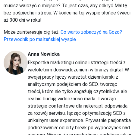
musisz walczyć o miejsce? To jest czas, aby odkryć Maltę
bez pośpiechu i stresu. W końcu na tej wyspie słońce świeci
aż 300 dni w roku!
Może zainteresuje cię też:
Co warto zobaczyć na Gozo?
Przewodnik po maltańskiej wyspie
Anna Nowicka
Ekspertka marketingu online i strategii treści z
wieloletnim doświadczeniem w branży digital. W
swojej pracy łączy warsztat dziennikarski z
analitycznym podejściem do SEO, tworząc
treści, które nie tylko angażują czytelników, ale
realnie budują widoczność marki. Tworząc
strategie contentowe dla nekera.pl, odpowiada
za rozwój serwisu, łącząc optymalizację SEO z
unikalnym user experience. Prywatnie pasjonatka
podróżowania: od city break po wypoczynek nad
morzem. Wierzy, że w marketingu, podobnie jak w