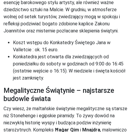
esencję barokowego stylu artysty, ale również ważne
dziedzictwo sztuki na Malcie. W grudniu, w atmosferze
wolnej od setek turystów, zwiedzający mogą w spokoju i
refleksji podziwiać bogato zdobione kaplice Zakonu
Joannitów oraz misternie pozłacane sklepienia świątyni.
Koszt wstępu do Konkatedry Świętego Jana w
Valletcie : ok. 15 euro.
Konkatedra jest otwarta dla zwiedzających od
poniedziałku do soboty w godzinach od 9:00 do 16:45
(ostatnie wejście o 16:15). W niedziele i święta kościół
jest zamknięty.
Megalityczne Świątynie – najstarsze
budowle świata
Czy wiesz, że maltańskie świątynie megalityczne są starsze
niż Stonehenge i egipskie piramidy. To żywy dowód na
niezwykłą historię wyspy i budząca podziw inżynierię
starożytnych. Kompleks
Ħaġar Qim
i
Mnajdra
, malowniczo