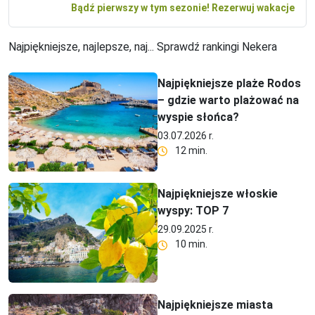
Bądź pierwszy w tym sezonie! Rezerwuj wakacje
Najpiękniejsze, najlepsze, naj... Sprawdź rankingi Nekera
Najpiękniejsze plaże Rodos
– gdzie warto plażować na
wyspie słońca?
03.07.2026 r.
12 min.
Najpiękniejsze włoskie
wyspy: TOP 7
29.09.2025 r.
10 min.
Najpiękniejsze miasta