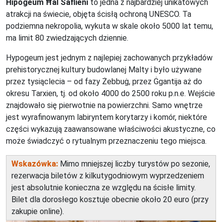
Hipogeum Ħal Saflieni
to jedna z najbardziej unikatowych
atrakcji na świecie, objęta ścisłą ochroną UNESCO. Ta
podziemna nekropolia, wykuta w skale około 5000 lat temu,
ma limit 80 zwiedzających dziennie.
Hypogeum jest jednym z najlepiej zachowanych przykładów
prehistorycznej kultury budowlanej Malty i było używane
przez tysiąclecia – od fazy Żebbuġ, przez Ġgantija aż do
okresu Tarxien, tj. od około 4000 do 2500 roku p.n.e. Wejście
znajdowało się pierwotnie na powierzchni. Samo wnętrze
jest wyrafinowanym labiryntem korytarzy i komór, niektóre
części wykazują zaawansowane właściwości akustyczne, co
może świadczyć o rytualnym przeznaczeniu tego miejsca.
Wskazówka:
Mimo mniejszej liczby turystów po sezonie,
rezerwacja biletów z kilkutygodniowym wyprzedzeniem
jest absolutnie konieczna ze względu na ścisłe limity.
Bilet dla dorosłego kosztuje obecnie około 20 euro (przy
zakupie online).