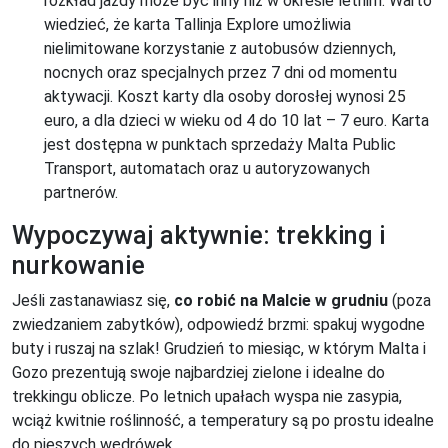
rozkład jazdy może być inny niż w okresie letnim. Warto
wiedzieć, że karta Tallinja Explore umożliwia
nielimitowane korzystanie z autobusów dziennych,
nocnych oraz specjalnych przez 7 dni od momentu
aktywacji. Koszt karty dla osoby dorosłej wynosi 25
euro, a dla dzieci w wieku od 4 do 10 lat – 7 euro. Karta
jest dostępna w punktach sprzedaży Malta Public
Transport, automatach oraz u autoryzowanych
partnerów.
Wypoczywaj aktywnie: trekking i
nurkowanie
Jeśli zastanawiasz się,
co robić na Malcie w grudniu
(poza
zwiedzaniem zabytków), odpowiedź brzmi: spakuj wygodne
buty i ruszaj na szlak! Grudzień to miesiąc, w którym Malta i
Gozo prezentują swoje najbardziej zielone i idealne do
trekkingu oblicze. Po letnich upałach wyspa nie zasypia,
wciąż kwitnie roślinność, a temperatury są po prostu idealne
do pieszych wędrówek.