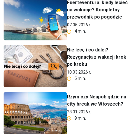
Fuerteventura: kiedy lecieć
na wakacje? Kompletny
przewodnik po pogodzie
07.05.2026 r.
4 min.
Nie lecę i co dalej?
Rezygnacja z wakacji krok
po kroku
10.03.2026 r.
5 min.
Rzym czy Neapol: gdzie na
city break we Włoszech?
28.01.2026 r.
9 min.