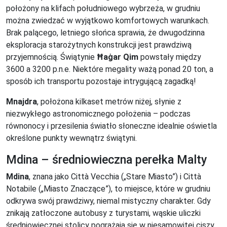
położony na klifach południowego wybrzeża, w grudniu
można zwiedzać w wyjątkowo komfortowych warunkach.
Brak palącego, letniego słońca sprawia, że dwugodzinna
eksploracja starożytnych konstrukcji jest prawdziwą
przyjemnością. Świątynie
Ħaġar Qim
powstały między
3600 a 3200 p.n.e. Niektóre megality ważą ponad 20 ton, a
sposób ich transportu pozostaje intrygującą zagadką!
Mnajdra
, położona kilkaset metrów niżej, słynie z
niezwykłego astronomicznego położenia – podczas
równonocy i przesilenia światło słoneczne idealnie oświetla
określone punkty wewnątrz świątyni.
Mdina – średniowieczna perełka Malty
Mdina
, znana jako Città Vecchia („Stare Miasto”) i Città
Notabile („Miasto Znaczące”), to miejsce, które w grudniu
odkrywa swój prawdziwy, niemal mistyczny charakter. Gdy
znikają zatłoczone autobusy z turystami, wąskie uliczki
średniowiecznej stolicy pogrążają się w niesamowitej ciszy,