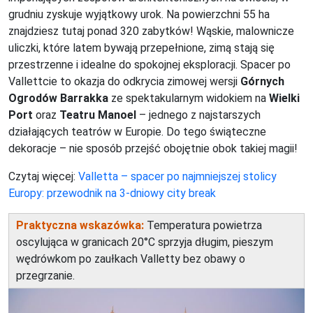
grudniu zyskuje wyjątkowy urok. Na powierzchni 55 ha
znajdziesz tutaj ponad 320 zabytków! Wąskie, malownicze
uliczki, które latem bywają przepełnione, zimą stają się
przestrzenne i idealne do spokojnej eksploracji. Spacer po
Vallettcie to okazja do odkrycia zimowej wersji
Górnych
Ogrodów Barrakka
ze spektakularnym widokiem na
Wielki
Port
oraz
Teatru Manoel
– jednego z najstarszych
działających teatrów w Europie. Do tego świąteczne
dekoracje – nie sposób przejść obojętnie obok takiej magii!
Czytaj więcej:
Valletta – spacer po najmniejszej stolicy
Europy: przewodnik na 3-dniowy city break
Praktyczna wskazówka:
Temperatura powietrza
oscylująca w granicach 20°C sprzyja długim, pieszym
wędrówkom po zaułkach Valletty bez obawy o
przegrzanie.