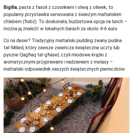
Bigilla
, pasta z fasoli z czosnkiem i oliwą z oliwek, to
popularny przystawka serwowana z świeżym maltańskim
chlebem (ħobż). To doskonała, budżetowa opcja na lunch –
można ją znaleźć w lokalnych barach za około 4-6 euro.
Co na deser? Tradycyjny maltański pudding zwany pudina
tal-Milied, który zawsze zwieńcza świąteczne uczty lub
pyszne Qagħaq tal-għasel, czyli miodowe krążki z
aromatycznymi przyprawami i nadzieniem z melasy –
maltański odpowiednik naszych świątecznych pierniczków.