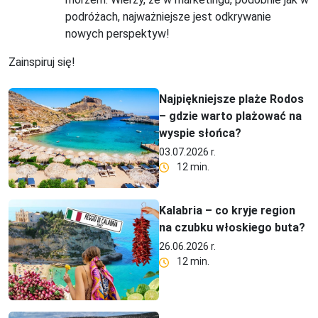
podróżach, najważniejsze jest odkrywanie
nowych perspektyw!
Zainspiruj się!
Najpiękniejsze plaże Rodos
– gdzie warto plażować na
wyspie słońca?
03.07.2026 r.
12 min.
Kalabria – co kryje region
na czubku włoskiego buta?
26.06.2026 r.
12 min.