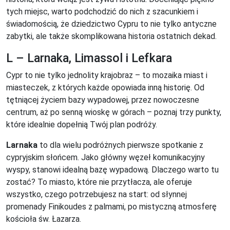
tych miejsc, warto podchodzić do nich z szacunkiem i
świadomością, że dziedzictwo Cypru to nie tylko antyczne
zabytki, ale także skomplikowana historia ostatnich dekad.
L – Larnaka, Limassol i Lefkara
Cypr to nie tylko jednolity krajobraz – to mozaika miast i
miasteczek, z których każde opowiada inną historię. Od
tętniącej życiem bazy wypadowej, przez nowoczesne
centrum, aż po senną wioskę w górach – poznaj trzy punkty,
które idealnie dopełnią Twój plan podróży.
Larnaka
to dla wielu podróżnych pierwsze spotkanie z
cypryjskim słońcem. Jako główny węzeł komunikacyjny
wyspy, stanowi idealną bazę wypadową. Dlaczego warto tu
zostać? To miasto, które nie przytłacza, ale oferuje
wszystko, czego potrzebujesz na start: od słynnej
promenady Finikoudes z palmami, po mistyczną atmosferę
kościoła św. Łazarza.