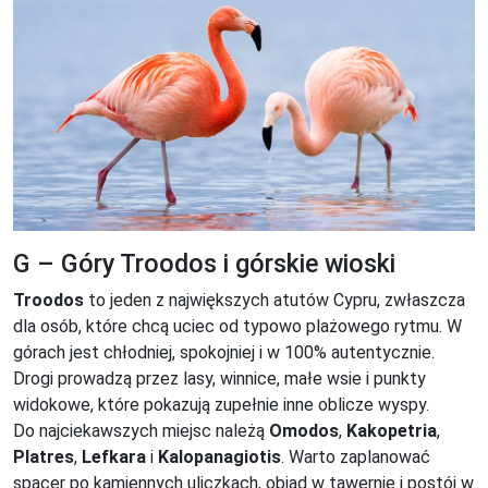
G – Góry Troodos i górskie wioski
Troodos
to jeden z największych atutów Cypru, zwłaszcza
dla osób, które chcą uciec od typowo plażowego rytmu. W
górach jest chłodniej, spokojniej i w 100% autentycznie.
Drogi prowadzą przez lasy, winnice, małe wsie i punkty
widokowe, które pokazują zupełnie inne oblicze wyspy.
Do najciekawszych miejsc należą
Omodos
,
Kakopetria
,
Platres
,
Lefkara
i
Kalopanagiotis
. Warto zaplanować
spacer po kamiennych uliczkach, obiad w tawernie i postój w