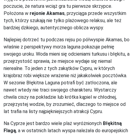
poczucie, że natura wciąż gra tu pierwsze skrzypce.
Położona w
rejonie Akamas
, przyciąga przede wszystkim
tych, którzy szukają nie tylko plażowego relaksu, ale też
bardziej dzikiego, autentycznego oblicza wyspy.
Najlepiej dotrzeć tu podczas rejsu po półwyspie Akamas, bo
właśnie z perspektywy morza laguna pokazuje pełnię
swojego uroku. Woda mieni się odcieniami turkusu i błękitu, a
przejrzystość sprawia, że miejsce wydaje się niemal
nierealne. To jeden z tych zakątków Cypru, w których
krajobraz robi większe wrażenie niż jakakolwiek pocztówka.
W sezonie Błękitna Laguna potrafi być zatłoczona, ale
nawet wtedy nie traci swojego charakteru. Wystarczy
chwila ciszy na pokładzie lub krótka kąpiel w chłodnej,
przejrzystej wodzie, by zrozumieć, dlaczego to miejsce od
lat trafia na listy najpiękniejszych atrakcji Cypru.
Na Cyprze jest bardzo wiele plaż wyróżnionych
Błękitną
Flagą
, a w ostatnich latach wyspa należała do europejskich