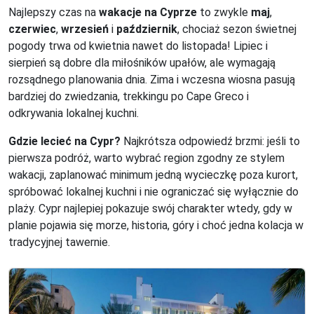
Najlepszy czas na
wakacje na Cyprze
to zwykle
maj
,
czerwiec
,
wrzesień
i
październik
, chociaż sezon świetnej
pogody trwa od kwietnia nawet do listopada! Lipiec i
sierpień są dobre dla miłośników upałów, ale wymagają
rozsądnego planowania dnia. Zima i wczesna wiosna pasują
bardziej do zwiedzania, trekkingu po Cape Greco i
odkrywania lokalnej kuchni.
Gdzie lecieć na Cypr?
Najkrótsza odpowiedź brzmi: jeśli to
pierwsza podróż, warto wybrać region zgodny ze stylem
wakacji, zaplanować minimum jedną wycieczkę poza kurort,
spróbować lokalnej kuchni i nie ograniczać się wyłącznie do
plaży. Cypr najlepiej pokazuje swój charakter wtedy, gdy w
planie pojawia się morze, historia, góry i choć jedna kolacja w
tradycyjnej tawernie.