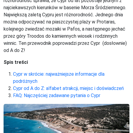
różnorodność sprawia, że Cypr od lat pozostaje jednym z
najciekawszych kierunków w basenie Morza Śródziemnego.
Największą zaletą Cypru jest różnorodność. Jednego dnia
można odpoczywać na piaszczystej plaży w Protaras,
kolejnego zwiedzać mozaiki w Pafos, a następnego jechać
przez góry Troodos do kamiennych wiosek i rodzinnych
winnic. Ten przewodnik poprowadzi przez Cypr (dosłownie)
od A do Z!
Spis treści
Cypr w skrócie: najważniejsze informacje dla
podróżnych
Cypr od A do Z: alfabet atrakcji, miejsc i doświadczeń
FAQ: Najczęściej zadawane pytania o Cypr