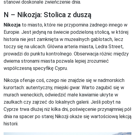
stanowi doskonałe zwieńczenie dnia.
N – Nikozja: Stolica z duszą
Nikozja
to miasto, które nie przypomina żadnego innego w
Europie. Jest jedyną na świecie podzieloną stolicą, w której
historia nie jest zamknięta w muzealnych gablotach, lecz
toczy się na ulicach. Główna arteria miasta, Ledra Street,
prowadzi do punktu kontrolnego. Obserwacja różnic między
dwiema stronami miasta pozwala lepiej zrozumieć
współczesną specyfikę Cypru.
Nikozja oferuje coś, czego nie znajdzie się w nadmorskich
kurortach: autentyczny, miejski gwar. Warto zagubić się w
murach weneckich, odwiedzić małe kawiarnie ukryte w
zaułkach czy zajrzeć do lokalnych galerii. Jeśli pobyt na
Cyprze trwa dłużej niż kilka dni, poświęcenie przynajmniej pół
dnia na spacer po starej Nikozji okaże się wartościową lekcją
historii.