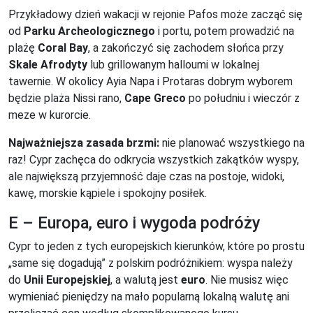
Przykładowy dzień wakacji w rejonie Pafos może zacząć się
od
Parku Archeologicznego
i portu, potem prowadzić na
plażę
Coral Bay
, a zakończyć się zachodem słońca przy
Skale Afrodyty
lub grillowanym halloumi w lokalnej
tawernie. W okolicy Ayia Napa i Protaras dobrym wyborem
będzie plaża Nissi rano,
Cape Greco
po południu i wieczór z
meze w kurorcie.
Najważniejsza zasada brzmi:
nie planować wszystkiego na
raz! Cypr zachęca do odkrycia wszystkich zakątków wyspy,
ale największą przyjemność daje czas na postoje, widoki,
kawę, morskie kąpiele i spokojny posiłek.
E – Europa, euro i wygoda podróży
Cypr to jeden z tych europejskich kierunków, które po prostu
„same się dogadują” z polskim podróżnikiem: wyspa należy
do
Unii Europejskiej
, a walutą jest
euro
. Nie musisz więc
wymieniać pieniędzy na mało popularną lokalną walutę ani