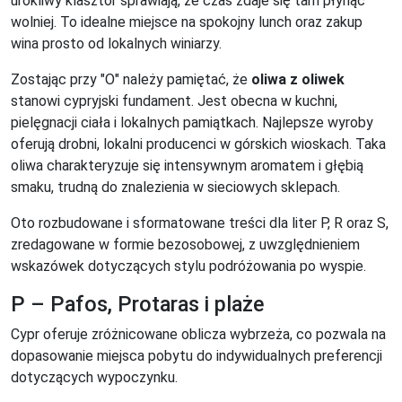
urokliwy klasztor sprawiają, że czas zdaje się tam płynąć
wolniej. To idealne miejsce na spokojny lunch oraz zakup
wina prosto od lokalnych winiarzy.
Zostając przy "O" należy pamiętać, że
oliwa z oliwek
stanowi cypryjski fundament. Jest obecna w kuchni,
pielęgnacji ciała i lokalnych pamiątkach. Najlepsze wyroby
oferują drobni, lokalni producenci w górskich wioskach. Taka
oliwa charakteryzuje się intensywnym aromatem i głębią
smaku, trudną do znalezienia w sieciowych sklepach.
Oto rozbudowane i sformatowane treści dla liter P, R oraz S,
zredagowane w formie bezosobowej, z uwzględnieniem
wskazówek dotyczących stylu podróżowania po wyspie.
P – Pafos, Protaras i plaże
Cypr oferuje zróżnicowane oblicza wybrzeża, co pozwala na
dopasowanie miejsca pobytu do indywidualnych preferencji
dotyczących wypoczynku.