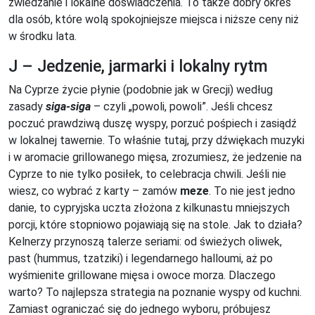
zwiedzanie i lokalne doświadczenia. To także dobry okres
dla osób, które wolą spokojniejsze miejsca i niższe ceny niż
w środku lata.
J – Jedzenie, jarmarki i lokalny rytm
Na Cyprze życie płynie (podobnie jak w Grecji) według
zasady
siga-siga
– czyli „powoli, powoli”. Jeśli chcesz
poczuć prawdziwą duszę wyspy, porzuć pośpiech i zasiądź
w lokalnej tawernie. To właśnie tutaj, przy dźwiękach muzyki
i w aromacie grillowanego mięsa, zrozumiesz, że jedzenie na
Cyprze to nie tylko posiłek, to celebracja chwili. Jeśli nie
wiesz, co wybrać z karty – zamów
meze
. To nie jest jedno
danie, to cypryjska uczta złożona z kilkunastu mniejszych
porcji, które stopniowo pojawiają się na stole. Jak to działa?
Kelnerzy przynoszą talerze seriami: od świeżych oliwek,
past (hummus, tzatziki) i legendarnego halloumi, aż po
wyśmienite grillowane mięsa i owoce morza. Dlaczego
warto? To najlepsza strategia na poznanie wyspy od kuchni.
Zamiast ograniczać się do jednego wyboru, próbujesz