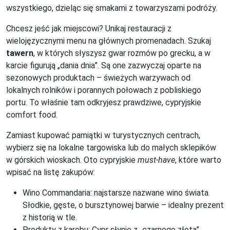
wszystkiego, dzieląc się smakami z towarzyszami podróży.
Chcesz jeść jak miejscowi? Unikaj restauracji z
wielojęzycznymi menu na głównych promenadach. Szukaj
tawern
, w których słyszysz gwar rozmów po grecku, a w
karcie figurują „dania dnia”. Są one zazwyczaj oparte na
sezonowych produktach – świeżych warzywach od
lokalnych rolników i porannych połowach z pobliskiego
portu. To właśnie tam odkryjesz prawdziwe, cypryjskie
comfort food.
Zamiast kupować pamiątki w turystycznych centrach,
wybierz się na lokalne targowiska lub do małych sklepików
w górskich wioskach. Oto cypryjskie
must-have
, które warto
wpisać na listę zakupów:
Wino Commandaria: najstarsze nazwane wino świata.
Słodkie, gęste, o bursztynowej barwie – idealny prezent
z historią w tle.
Produkty z karobu: Cypr słynie z „czarnego złota”