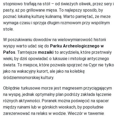
stopniowo trafiają na stół – od świeżych oliwek, przez sery i
pasty, aż po grillowane mięsa. To najlepszy sposób, by
poznać lokalną kulturę kulinarną. Warto pamiętać, że meze
wymaga czasu i sprzyja długim rozmowom przy wspólnym
stole.
W poszukiwaniu dowodów na wielowymiarowość historii
wyspy warto udać się do
Parku Archeologicznego w
Pafos
. Tamtejsze
mozaiki
to arcydzieła, które przetrwały
wieki, by dziś opowiadać o luksusie i mitologii antycznego
świata. To miejsce, które pozwala spojrzeć na Cypr nie tylko
jako na wakacyjny kurort, ale jako na kolebkę
śródziemnomorskiej kultury.
Obłędnie turkusowe morze jest magnesem przyciągającym
na wyspę, jednak optymalny plan podróży zakłada łączenie
różnych aktywności. Poranek można poświęcić na spacer
między ruinami lub w górskich wioskach, by popołudnie
zarezerwować na relaks w wodzie. Wieczór w tawernie