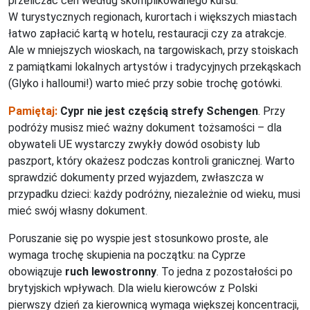
przeliczać cen według skomplikowanego kursu.
W turystycznych regionach, kurortach i większych miastach
łatwo zapłacić kartą w hotelu, restauracji czy za atrakcje.
Ale w mniejszych wioskach, na targowiskach, przy stoiskach
z pamiątkami lokalnych artystów i tradycyjnych przekąskach
(Glyko i halloumi!) warto mieć przy sobie trochę gotówki.
Pamiętaj:
Cypr nie jest częścią strefy Schengen
. Przy
podróży musisz mieć ważny dokument tożsamości – dla
obywateli UE wystarczy zwykły dowód osobisty lub
paszport, który okażesz podczas kontroli granicznej. Warto
sprawdzić dokumenty przed wyjazdem, zwłaszcza w
przypadku dzieci: każdy podróżny, niezależnie od wieku, musi
mieć swój własny dokument.
Poruszanie się po wyspie jest stosunkowo proste, ale
wymaga trochę skupienia na początku: na Cyprze
obowiązuje
ruch lewostronny
. To jedna z pozostałości po
brytyjskich wpływach. Dla wielu kierowców z Polski
pierwszy dzień za kierownicą wymaga większej koncentracji,