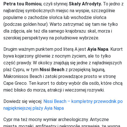
Petra tou Romiou
, czyli słynnej
Skały Afrodyty.
To jedno z
najbardziej symbolicznych miejsc na wyspie, szczególnie
popularne o zachodzie słońca lub wschodzie słońca
(podczas golden hour). Warto zatrzymać się tam nie tylko
dla zdjęcia, ale też dla samego krajobrazu: skał, morza i
szerokiej perspektywy na południowe wybrzeże.
Drugim ważnym punktem pod literą A jest
Ayia Napa
. Kurort
bywa kojarzony głównie z nocnym życiem, ale to tylko
część prawdy. W okolicy znajdują się jedne z najładniejszych
plaż Cypru, w tym
Nissi Beach
z przepiękną laguną,
Makronissos Beach i zatoki prowadzące prosto w stronę
Cape Greco. Ten kurort to dobry wybór dla osób, które chcą
mieć blisko do morza, atrakcji i wieczornej rozrywki.
Dowiedz się więcej:
Nissi Beach – kompletny przewodnik po
najpiękniejszej plaży Ayia Napa
Cypr ma też mocny wymiar archeologiczny. Antyczne
miasta, mozaiki, amfiteatry i nekropolie sprawiają, że wyspa