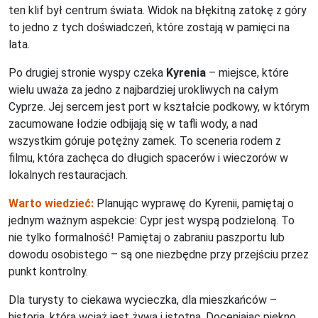
ten klif był centrum świata. Widok na błękitną zatokę z góry
to jedno z tych doświadczeń, które zostają w pamięci na
lata.
Po drugiej stronie wyspy czeka
Kyrenia
– miejsce, które
wielu uważa za jedno z najbardziej urokliwych na całym
Cyprze. Jej sercem jest port w kształcie podkowy, w którym
zacumowane łodzie odbijają się w tafli wody, a nad
wszystkim góruje potężny zamek. To sceneria rodem z
filmu, która zachęca do długich spacerów i wieczorów w
lokalnych restauracjach.
Warto wiedzieć:
Planując wyprawę do Kyrenii, pamiętaj o
jednym ważnym aspekcie: Cypr jest wyspą podzieloną. To
nie tylko formalność! Pamiętaj o zabraniu paszportu lub
dowodu osobistego – są one niezbędne przy przejściu przez
punkt kontrolny.
Dla turysty to ciekawa wycieczka, dla mieszkańców –
historia, która wciąż jest żywa i istotna. Doceniając piękno