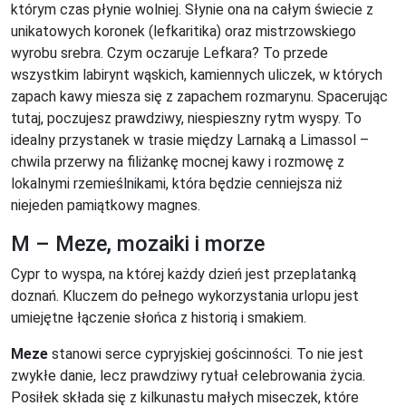
którym czas płynie wolniej. Słynie ona na całym świecie z
unikatowych koronek (lefkaritika) oraz mistrzowskiego
wyrobu srebra. Czym oczaruje Lefkara? To przede
wszystkim labirynt wąskich, kamiennych uliczek, w których
zapach kawy miesza się z zapachem rozmarynu. Spacerując
tutaj, poczujesz prawdziwy, niespieszny rytm wyspy. To
idealny przystanek w trasie między Larnaką a Limassol –
chwila przerwy na filiżankę mocnej kawy i rozmowę z
lokalnymi rzemieślnikami, która będzie cenniejsza niż
niejeden pamiątkowy magnes.
M – Meze, mozaiki i morze
Cypr to wyspa, na której każdy dzień jest przeplatanką
doznań. Kluczem do pełnego wykorzystania urlopu jest
umiejętne łączenie słońca z historią i smakiem.
Meze
stanowi serce cypryjskiej gościnności. To nie jest
zwykłe danie, lecz prawdziwy rytuał celebrowania życia.
Posiłek składa się z kilkunastu małych miseczek, które