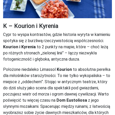
K – Kourion i Kyrenia
Cypr to wyspa kontrastów, gdzie historia wyryta w kamieniu
spotyka się z burzliwą rzeczywistością współczesności.
Kourion i Kyrenia
to 2 punkty na mapie, które – choć leżą
po różnych stronach „zielonej linii” – łączy niezwykła
fotogeniczność i głęboka, antyczna dusza.
Położone niedaleko Limassol
Kourion
to absolutna perełka
dla miłośników starożytności. To nie tylko wykopaliska – to
miejsce z „oddechem”. Stojąc w antycznym teatrze, który
do dziś służy jako scena dla spektakli pod gwiazdami,
poczujesz wiatr od morza i ogrom dawnej cywilizacji. Warto
poświęcić tu więcej czasu na
Dom Eustoliosa
z jego
słynnymi mozaikami. Spacerując między ruinami, z łatwością
wyobrazisz sobie życie dawnych mieszkańców, dla których