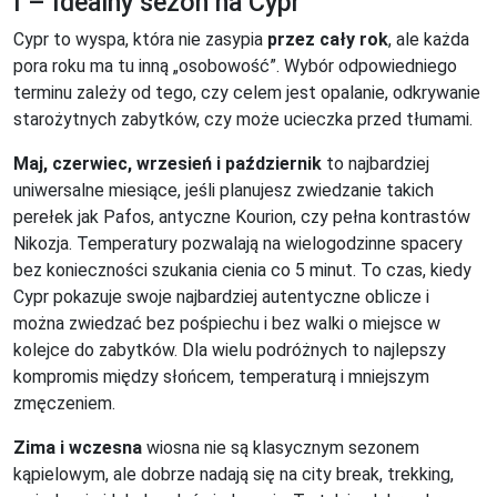
I – Idealny sezon na Cypr
Cypr to wyspa, która nie zasypia
przez cały rok
, ale każda
pora roku ma tu inną „osobowość”. Wybór odpowiedniego
terminu zależy od tego, czy celem jest opalanie, odkrywanie
starożytnych zabytków, czy może ucieczka przed tłumami.
Maj, czerwiec, wrzesień i październik
to najbardziej
uniwersalne miesiące, jeśli planujesz zwiedzanie takich
perełek jak Pafos, antyczne Kourion, czy pełna kontrastów
Nikozja. Temperatury pozwalają na wielogodzinne spacery
bez konieczności szukania cienia co 5 minut. To czas, kiedy
Cypr pokazuje swoje najbardziej autentyczne oblicze i
można zwiedzać bez pośpiechu i bez walki o miejsce w
kolejce do zabytków. Dla wielu podróżnych to najlepszy
kompromis między słońcem, temperaturą i mniejszym
zmęczeniem.
Zima i wczesna
wiosna nie są klasycznym sezonem
kąpielowym, ale dobrze nadają się na city break, trekking,