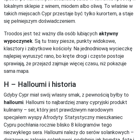
lokalnym sklepie z winem, miodem albo oliwą. To właśnie w
takich miejscach Cypr przestaje być tylko kurortem, a staje
się pełniejszym doświadczeniem.
Troodos jest też ważny dla osób lubiących
aktywny
wypoczynek
. Są tu trasy piesze, punkty widokowe,
klasztory i zabytkowe kościoły. Na jednodniową wycieczkę
najlepiej wyruszyć rano, bo kręte drogi i częste postoje
sprawiają, że przejazd zajmuje więcej czasu, niż pokazuje
sama mapa.
H – Halloumi i historia
Gdyby Cypr miał swój własny smak, z pewnością byłby to
halloumi
. Halloumi to najbardziej znany cypryjski produkt
kulinarny – ser, który jest prawdziwym narodowym
specjałem wyspy Afrodyty. Statystyczny mieszkaniec
Cypru pochłania rocznie blisko 8 kilogramów tego
niezwykłego sera. Halloumi należy do serów solankowych –
dojrzewa w zalewie solankowej, podobnie jak bryndza, feta i