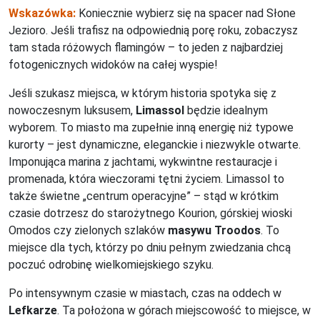
Wskazówka:
Koniecznie wybierz się na spacer nad Słone
Jezioro. Jeśli trafisz na odpowiednią porę roku, zobaczysz
tam stada różowych flamingów – to jeden z najbardziej
fotogenicznych widoków na całej wyspie!
Jeśli szukasz miejsca, w którym historia spotyka się z
nowoczesnym luksusem,
Limassol
będzie idealnym
wyborem. To miasto ma zupełnie inną energię niż typowe
kurorty – jest dynamiczne, eleganckie i niezwykle otwarte.
Imponująca marina z jachtami, wykwintne restauracje i
promenada, która wieczorami tętni życiem. Limassol to
także świetne „centrum operacyjne” – stąd w krótkim
czasie dotrzesz do starożytnego Kourion, górskiej wioski
Omodos czy zielonych szlaków
masywu Troodos
. To
miejsce dla tych, którzy po dniu pełnym zwiedzania chcą
poczuć odrobinę wielkomiejskiego szyku.
Po intensywnym czasie w miastach, czas na oddech w
Lefkarze
. Ta położona w górach miejscowość to miejsce, w