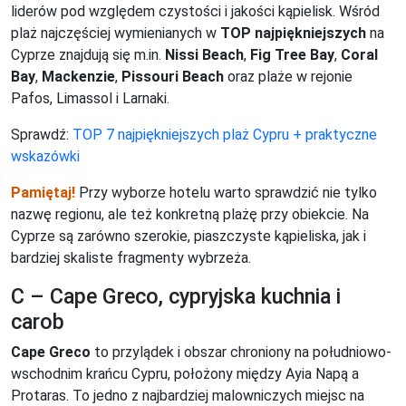
liderów pod względem czystości i jakości kąpielisk. Wśród
plaż najczęściej wymienianych w
TOP najpiękniejszych
na
Cyprze znajdują się m.in.
Nissi Beach
,
Fig Tree Bay
,
Coral
Bay
,
Mackenzie
,
Pissouri Beach
oraz plaże w rejonie
Pafos, Limassol i Larnaki.
Sprawdź:
TOP 7 najpiękniejszych plaż Cypru + praktyczne
wskazówki
Pamiętaj!
Przy wyborze hotelu warto sprawdzić nie tylko
nazwę regionu, ale też konkretną plażę przy obiekcie. Na
Cyprze są zarówno szerokie, piaszczyste kąpieliska, jak i
bardziej skaliste fragmenty wybrzeża.
C – Cape Greco, cypryjska kuchnia i
carob
Cape Greco
to przylądek i obszar chroniony na południowo-
wschodnim krańcu Cypru, położony między Ayia Napą a
Protaras. To jedno z najbardziej malowniczych miejsc na