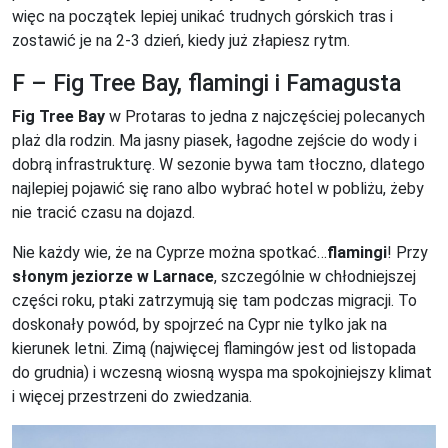
więc na początek lepiej unikać trudnych górskich tras i
zostawić je na 2-3 dzień, kiedy już złapiesz rytm.
F – Fig Tree Bay, flamingi i Famagusta
Fig Tree Bay
w Protaras to jedna z najczęściej polecanych
plaż dla rodzin. Ma jasny piasek, łagodne zejście do wody i
dobrą infrastrukturę. W sezonie bywa tam tłoczno, dlatego
najlepiej pojawić się rano albo wybrać hotel w pobliżu, żeby
nie tracić czasu na dojazd.
Nie każdy wie, że na Cyprze można spotkać…
flamingi
! Przy
słonym jeziorze w Larnace
, szczególnie w chłodniejszej
części roku, ptaki zatrzymują się tam podczas migracji. To
doskonały powód, by spojrzeć na Cypr nie tylko jak na
kierunek letni. Zimą (najwięcej flamingów jest od listopada
do grudnia) i wczesną wiosną wyspa ma spokojniejszy klimat
i więcej przestrzeni do zwiedzania.