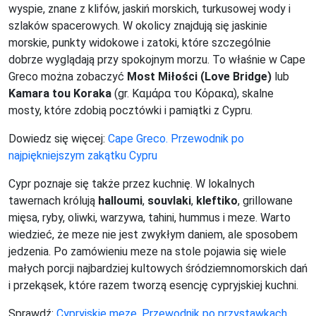
wyspie, znane z klifów, jaskiń morskich, turkusowej wody i
szlaków spacerowych. W okolicy znajdują się jaskinie
morskie, punkty widokowe i zatoki, które szczególnie
dobrze wyglądają przy spokojnym morzu. To właśnie w Cape
Greco można zobaczyć
Most Miłości (Love Bridge)
lub
Kamara tou Koraka
(gr. Καμάρα του Κόρακα), skalne
mosty, które zdobią pocztówki i pamiątki z Cypru.
Dowiedz się więcej:
Cape Greco. Przewodnik po
najpiękniejszym zakątku Cypru
Cypr poznaje się także przez kuchnię. W lokalnych
tawernach królują
halloumi
,
souvlaki
,
kleftiko
, grillowane
mięsa, ryby, oliwki, warzywa, tahini, hummus i meze. Warto
wiedzieć, że meze nie jest zwykłym daniem, ale sposobem
jedzenia. Po zamówieniu meze na stole pojawia się wiele
małych porcji najbardziej kultowych śródziemnomorskich dań
i przekąsek, które razem tworzą esencję cypryjskiej kuchni.
Sprawdź:
Cypryjskie meze. Przewodnik po przystawkach,