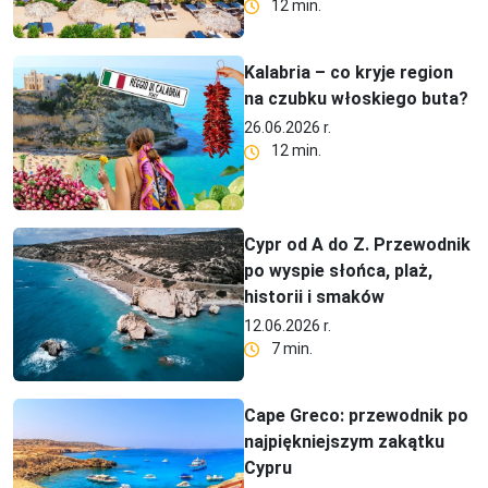
12 min.
Kalabria – co kryje region
na czubku włoskiego buta?
26.06.2026 r.
12 min.
Cypr od A do Z. Przewodnik
po wyspie słońca, plaż,
historii i smaków
12.06.2026 r.
7 min.
Cape Greco: przewodnik po
najpiękniejszym zakątku
Cypru