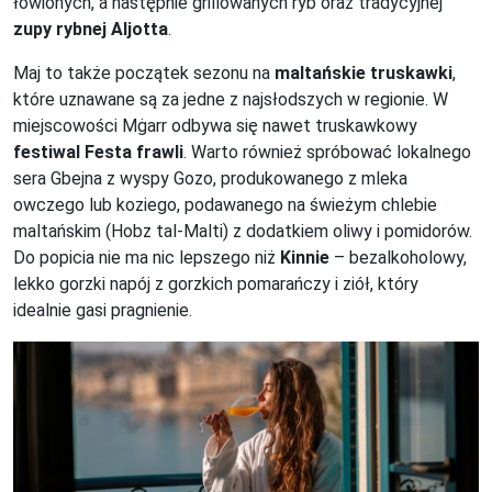
łowionych, a następnie grillowanych ryb oraz tradycyjnej
zupy rybnej Aljotta
.
Maj to także początek sezonu na
maltańskie truskawki
,
które uznawane są za jedne z najsłodszych w regionie. W
miejscowości Mġarr odbywa się nawet truskawkowy
festiwal Festa frawli
. Warto również spróbować lokalnego
sera Gbejna z wyspy Gozo, produkowanego z mleka
owczego lub koziego, podawanego na świeżym chlebie
maltańskim (Hobz tal-Malti) z dodatkiem oliwy i pomidorów.
Do popicia nie ma nic lepszego niż
Kinnie
– bezalkoholowy,
lekko gorzki napój z gorzkich pomarańczy i ziół, który
idealnie gasi pragnienie.