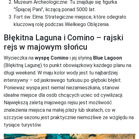
Muzeum Archeologiczne: Tu znajduje się figurka
"Śpiącej Pani", liczącą ponad 5000 lat.
Fort św. Elma: Strategiczne miejsce, które odegrało
kluczową rolę podczas Wielkiego Oblężenia.
Błękitna Laguna i Comino – rajski
rejs w majowym słońcu
Wycieczka na
wyspę Comino
i jej słynną
Blue Lagoon
(Błękitną Lagunę) to punkt obowiązkowy każdego planu na
długi weekend. W maju kolor wody jest tu najbardziej
intensywny – od jaskrawego turkusu po głęboki błękit.
Ponieważ wyspa jest niemal niezamieszkana, stanowi
idealne miejsce dla osób chcących uciec od cywilizacji.
Największą zaletą majowego rejsu jest możliwość
znalezienia miejsca na małej plaży lub skałach, co w
szczycie sezonu jest praktycznie niemożliwe ze względu na
tysiące turystów.