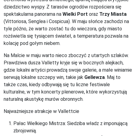
dziedzictwo wyspy. Z tarasów ogrodów rozpościera się
spektakularna panorama na
Wielki Port
oraz
Trzy Miasta
(Vittoriosa, Senglea i Cospicua). W maju słońce zachodzi na
tyle późno, że warto zostać tu do wieczora, gdy miasto
rozświetla się tysiącem świateł, a temperatura pozwala na
kolację pod gołym niebem.
Na Malcie w maju warto nieco zboczyć z utartych szlaków.
Prawdziwa dusza Valletty kryje się w bocznych alejkach,
gdzie lokalni artyści prowadzą swoje galerie, a małe winiarnie
serwują lokalne szczepy win, takie jak
Gellewza
. Maj to
także czas, kiedy odbywają się tu liczne festiwale
kulturalne, w tym koncerty plenerowe, które wykorzystują
naturalną akustykę murów obronnych.
Najważniejsze atrakcje w Vallettcie
Pałac Wielkiego Mistrza: Siedziba władz z imponującą
zbrojownią.