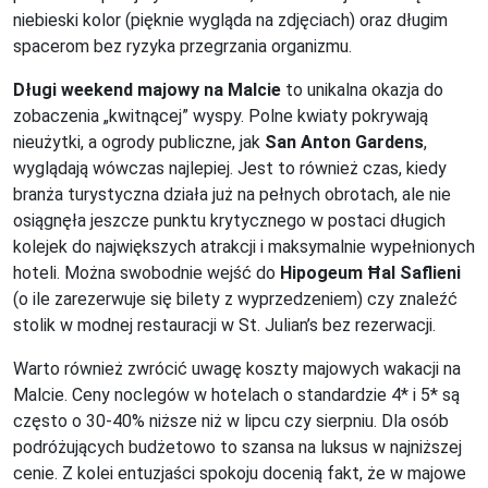
niebieski kolor (pięknie wygląda na zdjęciach) oraz długim
spacerom bez ryzyka przegrzania organizmu.
Długi weekend majowy na Malcie
to unikalna okazja do
zobaczenia „kwitnącej” wyspy. Polne kwiaty pokrywają
nieużytki, a ogrody publiczne, jak
San Anton Gardens
,
wyglądają wówczas najlepiej. Jest to również czas, kiedy
branża turystyczna działa już na pełnych obrotach, ale nie
osiągnęła jeszcze punktu krytycznego w postaci długich
kolejek do największych atrakcji i maksymalnie wypełnionych
hoteli. Można swobodnie wejść do
Hipogeum Ħal Saflieni
(o ile zarezerwuje się bilety z wyprzedzeniem) czy znaleźć
stolik w modnej restauracji w St. Julian’s bez rezerwacji.
Warto również zwrócić uwagę koszty majowych wakacji na
Malcie. Ceny noclegów w hotelach o standardzie 4* i 5* są
często o 30-40% niższe niż w lipcu czy sierpniu. Dla osób
podróżujących budżetowo to szansa na luksus w najniższej
cenie. Z kolei entuzjaści spokoju docenią fakt, że w majowe