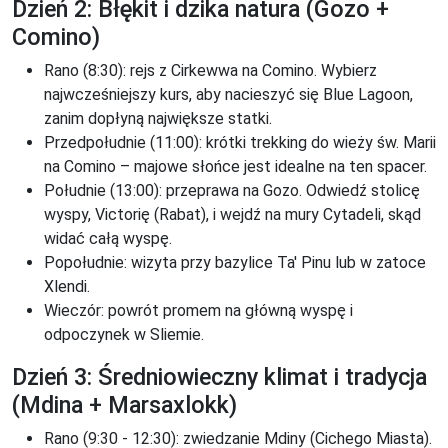
Dzień 2: Błękit i dzika natura (Gozo +
Comino)
Rano (8:30): rejs z Cirkewwa na Comino. Wybierz
najwcześniejszy kurs, aby nacieszyć się Blue Lagoon,
zanim dopłyną największe statki.
Przedpołudnie (11:00): krótki trekking do wieży św. Marii
na Comino – majowe słońce jest idealne na ten spacer.
Południe (13:00): przeprawa na Gozo. Odwiedź stolicę
wyspy, Victorię (Rabat), i wejdź na mury Cytadeli, skąd
widać całą wyspę.
Popołudnie: wizyta przy bazylice Ta' Pinu lub w zatoce
Xlendi.
Wieczór: powrót promem na główną wyspę i
odpoczynek w Sliemie.
Dzień 3: Średniowieczny klimat i tradycja
(Mdina + Marsaxlokk)
Rano (9:30 - 12:30): zwiedzanie Mdiny (Cichego Miasta).