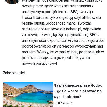
wieloletnim doświadczeniem w branży digital. W
swojej pracy łączy warsztat dziennikarski z
analitycznym podejściem do SEO, tworząc
treści, które nie tylko angażują czytelników, ale
realnie budują widoczność marki. Tworząc
strategie contentowe dla nekera.pl, odpowiada
za rozwój serwisu, łącząc optymalizację SEO z
unikalnym user experience. Prywatnie pasjonatka
podróżowania: od city break po wypoczynek nad
morzem. Wierzy, że w marketingu, podobnie jak w
podróżach, najważniejsze jest odkrywanie
nowych perspektyw!
Zainspiruj się!
Najpiękniejsze plaże Rodos
– gdzie warto plażować na
wyspie słońca?
03.07.2026 r.