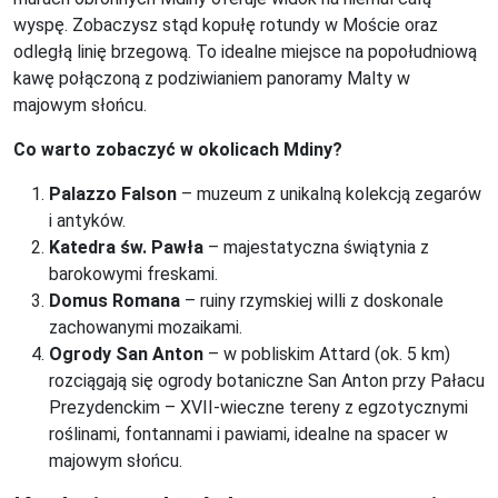
wyspę. Zobaczysz stąd kopułę rotundy w Moście oraz
odległą linię brzegową. To idealne miejsce na popołudniową
kawę połączoną z podziwianiem panoramy Malty w
majowym słońcu.
Co warto zobaczyć w okolicach Mdiny?
Palazzo Falson
– muzeum z unikalną kolekcją zegarów
i antyków.
Katedra św. Pawła
– majestatyczna świątynia z
barokowymi freskami.
Domus Romana
– ruiny rzymskiej willi z doskonale
zachowanymi mozaikami.
Ogrody San Anton
– w pobliskim Attard (ok. 5 km)
rozciągają się ogrody botaniczne San Anton przy Pałacu
Prezydenckim – XVII-wieczne tereny z egzotycznymi
roślinami, fontannami i pawiami, idealne na spacer w
majowym słońcu.