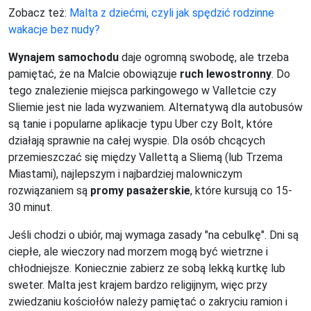
Zobacz też:
Malta z dziećmi, czyli jak spędzić rodzinne
wakacje bez nudy?
Wynajem samochodu
daje ogromną swobodę, ale trzeba
pamiętać, że na Malcie obowiązuje
ruch lewostronny
. Do
tego znalezienie miejsca parkingowego w Valletcie czy
Sliemie jest nie lada wyzwaniem. Alternatywą dla autobusów
są tanie i popularne aplikacje typu Uber czy Bolt, które
działają sprawnie na całej wyspie. Dla osób chcących
przemieszczać się między Vallettą a Sliemą (lub Trzema
Miastami), najlepszym i najbardziej malowniczym
rozwiązaniem są
promy pasażerskie
, które kursują co 15-
30 minut.
Jeśli chodzi o ubiór, maj wymaga zasady "na cebulkę". Dni są
ciepłe, ale wieczory nad morzem mogą być wietrzne i
chłodniejsze. Koniecznie zabierz ze sobą lekką kurtkę lub
sweter. Malta jest krajem bardzo religijnym, więc przy
zwiedzaniu kościołów należy pamiętać o zakryciu ramion i