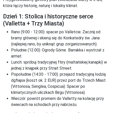
która łączy historię, naturę i lokalny klimat.
Dzień 1: Stolica i historyczne serce
(Valletta + Trzy Miasta)
Rano (9:00 - 12:00): spacer po Valletcie. Zacznij od
bramy głównej i skieruj się do Konkatedry św. Jana
(najlepiej rano, by uniknąć grup zorganizowanych).
Południe (12:00): Ogrody Górne Barrakka i wystrzał z
armat.
Lunch: spróbuj tradycyjnej ftiry (maltańskiej kanapki) w
jednej z knajpek przy Strait Street.
Popołudnie (14:30 - 17:00): przejazd tradycyjną łodzią
dgħajsa (koszt ok. 2 EUR) przez port do Trzech Miast
(Vittoriosa, Senglea, Cospicua). Spacer po
klimatycznych uliczkach Birgu (Vittoriosa).
Wieczór: powrót promem do Valletty na kolację przy
świecach na schodach przy nabrzeżu.