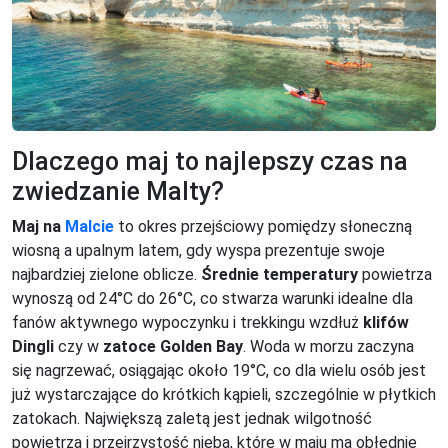
Dlaczego maj to najlepszy czas na
zwiedzanie Malty?
Maj na
Malcie
to okres przejściowy pomiędzy słoneczną
wiosną a upalnym latem, gdy wyspa prezentuje swoje
najbardziej zielone oblicze.
Średnie temperatury
powietrza
wynoszą od 24°C do 26°C, co stwarza warunki idealne dla
fanów aktywnego wypoczynku i trekkingu wzdłuż
klifów
Dingli
czy w
zatoce Golden Bay
. Woda w morzu zaczyna
się nagrzewać, osiągając około 19°C, co dla wielu osób jest
już wystarczające do krótkich kąpieli, szczególnie w płytkich
zatokach. Największą zaletą jest jednak wilgotność
powietrza i przejrzystość nieba, które w maju ma obłędnie