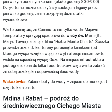
pierwszym porannym kursem (około godziny 8:30-9:00).
Dzięki temu można cieszyć się spokojem laguny przez
pierwsze godziny, zanim przypłyną duże statki
wycieczkowe.
Warto pamiętać, że Comino to nie tylko woda. Majowe
temperatury sprzyjają spacerowi do
wieży św. Marii
(St.
Mary’s Tower), znanej z filmu "Hrabia Monte Christo". Ścieżka
prowadzi przez dzikie tereny porośnięte kminkiem (od
którego wyspa wzięła swoją nazwę) i oferuje niesamowite
widoki na sąsiednią wyspę Gozo. Na miejscu infrastruktura
jest ograniczona do kilku food trucków, więc warto zabrać
ze sobą przekąski i odpowiednią ilość wody.
Wskazówka:
Zabierz buty do wody – zejście do morza jest
często kamieniste.
Mdina i Rabat – podróż do
średniowiecznego Cichego Miasta