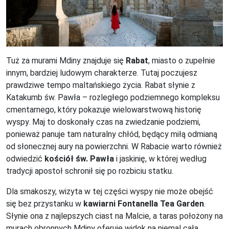
Tuż za murami Mdiny znajduje się
Rabat
, miasto o zupełnie
innym, bardziej ludowym charakterze. Tutaj poczujesz
prawdziwe tempo maltańskiego życia. Rabat słynie z
Katakumb św. Pawła – rozległego podziemnego kompleksu
cmentarnego, który pokazuje wielowarstwową historię
wyspy. Maj to doskonały czas na zwiedzanie podziemi,
ponieważ panuje tam naturalny chłód, będący miłą odmianą
od słonecznej aury na powierzchni. W Rabacie warto również
odwiedzić
kościół św. Pawła
i jaskinię, w której według
tradycji apostoł schronił się po rozbiciu statku.
Dla smakoszy, wizyta w tej części wyspy nie może obejść
się bez przystanku w
kawiarni Fontanella Tea Garden
.
Słynie ona z najlepszych ciast na Malcie, a taras położony na
murach obronnych Mdiny oferuje widok na niemal całą