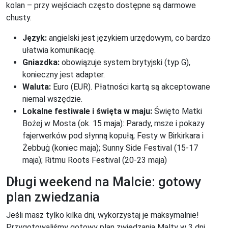
kolan – przy wejściach często dostępne są darmowe
chusty.
Język:
angielski jest językiem urzędowym, co bardzo
ułatwia komunikację.
Gniazdka:
obowiązuje system brytyjski (typ G),
konieczny jest adapter.
Waluta:
Euro (EUR). Płatności kartą są akceptowane
niemal wszędzie.
Lokalne festiwale i święta w maju:
Święto Matki
Bożej w Mosta (ok. 15 maja): Parady, msze i pokazy
fajerwerków pod słynną kopułą; Festy w Birkirkara i
Żebbuġ (koniec maja); Sunny Side Festival (15-17
maja); Ritmu Roots Festival (20-23 maja)
Długi weekend na Malcie: gotowy
plan zwiedzania
Jeśli masz tylko kilka dni, wykorzystaj je maksymalnie!
Przygotowaliśmy gotowy plan zwiedzania Malty w 3 dni,