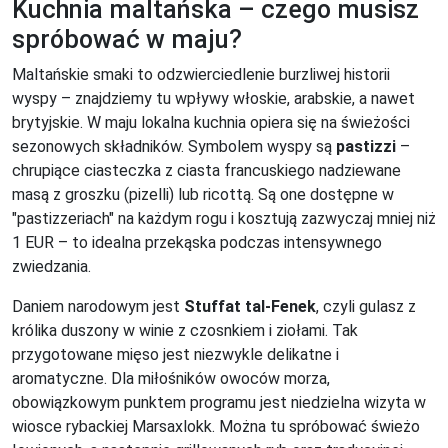
Kuchnia maltańska – czego musisz
spróbować w maju?
Maltańskie smaki to odzwierciedlenie burzliwej historii
wyspy – znajdziemy tu wpływy włoskie, arabskie, a nawet
brytyjskie. W maju lokalna kuchnia opiera się na świeżości
sezonowych składników. Symbolem wyspy są
pastizzi
–
chrupiące ciasteczka z ciasta francuskiego nadziewane
masą z groszku (pizelli) lub ricottą. Są one dostępne w
"pastizzeriach" na każdym rogu i kosztują zazwyczaj mniej niż
1 EUR – to idealna przekąska podczas intensywnego
zwiedzania.
Daniem narodowym jest
Stuffat tal-Fenek
, czyli gulasz z
królika duszony w winie z czosnkiem i ziołami. Tak
przygotowane mięso jest niezwykle delikatne i
aromatyczne. Dla miłośników owoców morza,
obowiązkowym punktem programu jest niedzielna wizyta w
wiosce rybackiej Marsaxlokk. Można tu spróbować świeżo