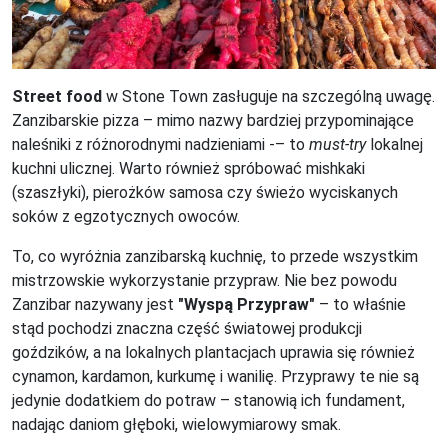
Street food
w Stone Town zasługuje na szczególną uwagę.
Zanzibarskie pizza – mimo nazwy bardziej przypominające
naleśniki z różnorodnymi nadzieniami -– to
must-try
lokalnej
kuchni ulicznej. Warto również spróbować mishkaki
(szaszłyki), pierożków samosa czy świeżo wyciskanych
soków z egzotycznych owoców.
To, co wyróżnia zanzibarską kuchnię, to przede wszystkim
mistrzowskie wykorzystanie przypraw. Nie bez powodu
Zanzibar nazywany jest
"Wyspą Przypraw"
– to właśnie
stąd pochodzi znaczna część światowej produkcji
goździków, a na lokalnych plantacjach uprawia się również
cynamon, kardamon, kurkumę i wanilię. Przyprawy te nie są
jedynie dodatkiem do potraw – stanowią ich fundament,
nadając daniom głęboki, wielowymiarowy smak.