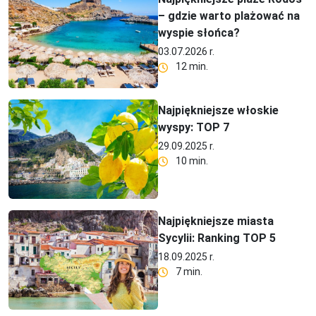
– gdzie warto plażować na
wyspie słońca?
03.07.2026 r.
12 min.
Najpiękniejsze włoskie
wyspy: TOP 7
29.09.2025 r.
10 min.
Najpiękniejsze miasta
Sycylii: Ranking TOP 5
18.09.2025 r.
7 min.