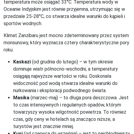
temperatura może osiągać 33°C. Temperatura wody w
Oceanie Indyjskim jest równie przyjemna, utrzymując się w
przedziale 25-28°C, co stwarza idealne warunki do kąpieli i
sportów wodnych.
Klimat Zanzibaru jest mocno zdeterminowany przez system
monsunowy, który wyznacza cztery charakterystyczne pory
roku:
Kaskazi
(od grudnia do lutego) – w tym okresie
dominuje wiatr północno-wschodni, a temperatury
osiągają najwyższe wartości w roku. Doskonała
widoczność pod wodą stwarza idealne warunki do
nurkowania i eksploracji podwodnego świata.
Masika
(marzec-maj) – to długa pora deszczowa. Jest
to czas intensywnych i regularnych opadów, którym
towarzyszy wysoka wilgotność powietrza. To również
czas, gdy ceny w hotelach są znacząco niższe, a
turystów jest znacznie mniej.
Kusi
(od czerwca do września) – jest to najchłodniejszy