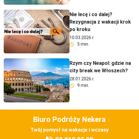
Nie lecę i co dalej?
Rezygnacja z wakacji krok
po kroku
10.03.2026 r.
5 min.
Rzym czy Neapol: gdzie na
city break we Włoszech?
28.01.2026 r.
9 min.
Biuro Podróży Nekera
Twój pomysł na wakacje i wczasy