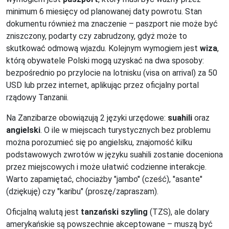
minimum 6 miesięcy od planowanej daty powrotu. Stan
dokumentu również ma znaczenie – paszport nie może być
zniszczony, podarty czy zabrudzony, gdyż może to
skutkować odmową wjazdu. Kolejnym wymogiem jest
wiza
,
którą obywatele Polski mogą uzyskać na dwa sposoby:
bezpośrednio po przylocie na lotnisku (visa on arrival) za 50
USD lub przez internet, aplikując przez oficjalny portal
rządowy Tanzanii.
Na Zanzibarze obowiązują 2 języki urzędowe:
suahili
oraz
angielski
. O ile w miejscach turystycznych bez problemu
można porozumieć się po angielsku, znajomość kilku
podstawowych zwrotów w języku suahili zostanie doceniona
przez miejscowych i może ułatwić codzienne interakcje.
Warto zapamiętać, chociażby "jambo" (cześć), "asante"
(dziękuję) czy "karibu" (proszę/zapraszam).
Oficjalną walutą jest
tanzański szyling
(TZS), ale dolary
amerykańskie są powszechnie akceptowane – muszą być