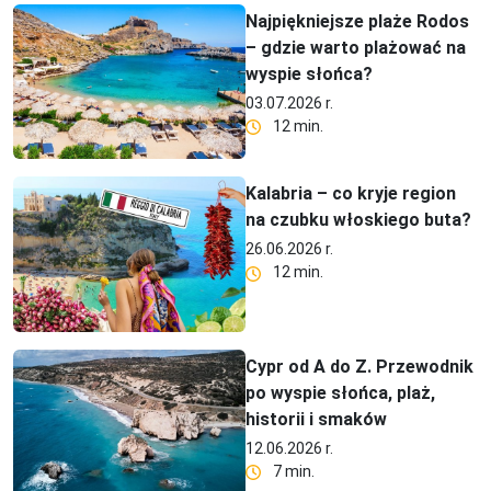
Najpiękniejsze plaże Rodos
– gdzie warto plażować na
wyspie słońca?
03.07.2026 r.
12 min.
Kalabria – co kryje region
na czubku włoskiego buta?
26.06.2026 r.
12 min.
Cypr od A do Z. Przewodnik
po wyspie słońca, plaż,
historii i smaków
12.06.2026 r.
7 min.