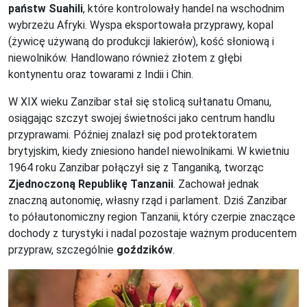
państw Suahili
, które kontrolowały handel na wschodnim
wybrzeżu Afryki. Wyspa eksportowała przyprawy, kopal
(żywicę używaną do produkcji lakierów), kość słoniową i
niewolników. Handlowano również złotem z głębi
kontynentu oraz towarami z Indii i Chin.
W XIX wieku Zanzibar stał się stolicą sułtanatu Omanu,
osiągając szczyt swojej świetności jako centrum handlu
przyprawami. Później znalazł się pod protektoratem
brytyjskim, kiedy zniesiono handel niewolnikami. W kwietniu
1964 roku Zanzibar połączył się z Tanganiką, tworząc
Zjednoczoną Republikę Tanzanii
. Zachował jednak
znaczną autonomię, własny rząd i parlament. Dziś Zanzibar
to półautonomiczny region Tanzanii, który czerpie znaczące
dochody z turystyki i nadal pozostaje ważnym producentem
przypraw, szczególnie
goździków
.