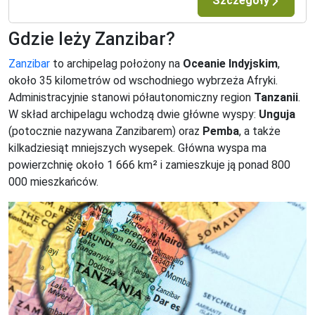
Szczegóły
Gdzie leży Zanzibar?
Zanzibar
to archipelag położony na
Oceanie Indyjskim
,
około 35 kilometrów od wschodniego wybrzeża Afryki.
Administracyjnie stanowi półautonomiczny region
Tanzanii
.
W skład archipelagu wchodzą dwie główne wyspy:
Unguja
(potocznie nazywana Zanzibarem) oraz
Pemba
, a także
kilkadziesiąt mniejszych wysepek. Główna wyspa ma
powierzchnię około 1 666 km² i zamieszkuje ją ponad 800
000 mieszkańców.