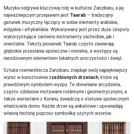
Muzyka odgrywa kluczową rolę w kulturze Zanzibaru, a jej
najważniejszym przejawem jest
Taarab
– tradycyjny
gatunek muzyczny łączący w sobie elementy arabskie,
indyjskie i afrykańskie. Wykonywany jest przez duże zespoły
wykorzystujące zarówno instrumenty zachodnie, jak i
orientalne. Teksty piosenek Taarab często zawierają
głębokie przesłania społeczne i moralne, a występy są
nieodzownym elementem lokalnych uroczystości i świąt.
Sztuka rzemieślnicza Zanzibaru znajduje swój najpiękniejszy
wyraz w kunsztownie
rzeźbionych drzwiach
, które są
prawdziwym symbolem wyspy. Te drewniane arcydzieła,
często zdobione motywami roślinnymi i geometrycznymi, a
także wersetami z Koranu, świadczą o statusie społecznym
właściciela domu. Każde drzwi są unikatowe i opowiadają
własną historię poprzez symbolikę użytych wzorów.