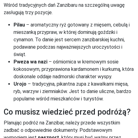
Wśród tradycyjnych dań Zanzibaru na szczególną uwagę
zasługują trzy pozycje.
Pilau
– aromatyczny ryż gotowany z mięsem, cebulą i
mieszanką przypraw, w której dominują goździki i
cynamon. To danie jest sercem zanzibarskiej kuchni,
podawane podczas najważniejszych uroczystości i
świąt.
Pweza wa nazi
– ośmiornica w kremowym sosie
kokosowym, przyprawiona kardamonem i kurkumą, która
doskonale oddaje nadmorski charakter wyspy.
Urojo
– tradycyjna, pikantna zupa z kawałkami mięsa,
ryb, warzyw i ziemniaków. Jest to danie uliczne, bardzo
popularne wśród mieszkańców i turystów.
Co musisz wiedzieć przed podróżą?
Planując podróż na Zanzibar, należy przede wszystkim
zadbać o odpowiednie dokumenty. Podstawowym
wymogiem jest
paszport
, który musi być ważny przez