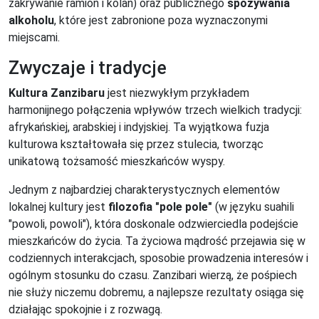
zakrywanie ramion i kolan) oraz publicznego
spożywania
alkoholu
, które jest zabronione poza wyznaczonymi
miejscami.
Zwyczaje i tradycje
Kultura Zanzibaru
jest niezwykłym przykładem
harmonijnego połączenia wpływów trzech wielkich tradycji:
afrykańskiej, arabskiej i indyjskiej. Ta wyjątkowa fuzja
kulturowa kształtowała się przez stulecia, tworząc
unikatową tożsamość mieszkańców wyspy.
Jednym z najbardziej charakterystycznych elementów
lokalnej kultury jest
filozofia "pole pole"
(w języku suahili
"powoli, powoli"), która doskonale odzwierciedla podejście
mieszkańców do życia. Ta życiowa mądrość przejawia się w
codziennych interakcjach, sposobie prowadzenia interesów i
ogólnym stosunku do czasu. Zanzibari wierzą, że pośpiech
nie służy niczemu dobremu, a najlepsze rezultaty osiąga się
działając spokojnie i z rozwagą.