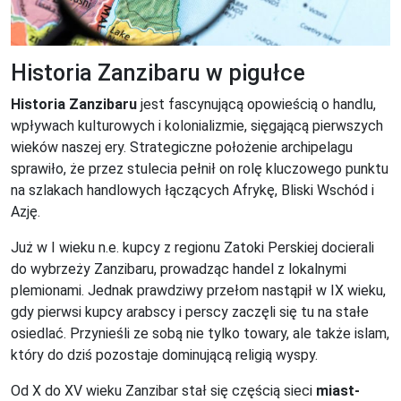
Historia Zanzibaru w pigułce
Historia Zanzibaru
jest fascynującą opowieścią o handlu,
wpływach kulturowych i kolonializmie, sięgającą pierwszych
wieków naszej ery. Strategiczne położenie archipelagu
sprawiło, że przez stulecia pełnił on rolę kluczowego punktu
na szlakach handlowych łączących Afrykę, Bliski Wschód i
Azję.
Już w I wieku n.e. kupcy z regionu Zatoki Perskiej docierali
do wybrzeży Zanzibaru, prowadząc handel z lokalnymi
plemionami. Jednak prawdziwy przełom nastąpił w IX wieku,
gdy pierwsi kupcy arabscy i perscy zaczęli się tu na stałe
osiedlać. Przynieśli ze sobą nie tylko towary, ale także islam,
który do dziś pozostaje dominującą religią wyspy.
Od X do XV wieku Zanzibar stał się częścią sieci
miast-