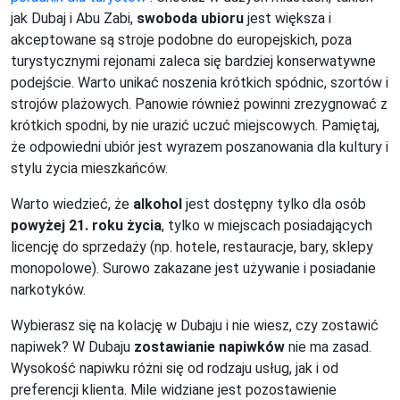
jak Dubaj i Abu Zabi,
swoboda ubioru
jest większa i
akceptowane są stroje podobne do europejskich, poza
turystycznymi rejonami zaleca się bardziej konserwatywne
podejście. Warto unikać noszenia krótkich spódnic, szortów i
strojów plażowych. Panowie również powinni zrezygnować z
krótkich spodni, by nie urazić uczuć miejscowych. Pamiętaj,
że odpowiedni ubiór jest wyrazem poszanowania dla kultury i
stylu życia mieszkańców.
Warto wiedzieć, że
alkohol
jest dostępny tylko dla osób
powyżej 21. roku życia
, tylko w miejscach posiadających
licencję do sprzedaży (np. hotele, restauracje, bary, sklepy
monopolowe). Surowo zakazane jest używanie i posiadanie
narkotyków.
Wybierasz się na kolację w Dubaju i nie wiesz, czy zostawić
napiwek? W Dubaju
zostawianie napiwków
nie ma zasad.
Wysokość napiwku różni się od rodzaju usług, jak i od
preferencji klienta. Mile widziane jest pozostawienie