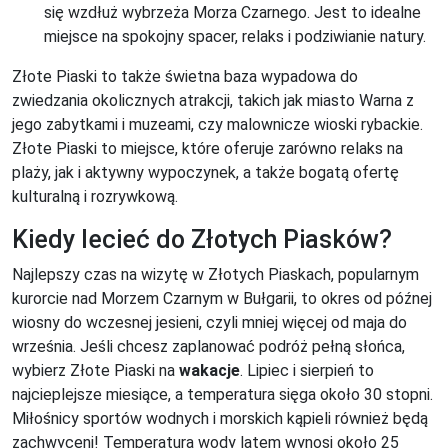
się wzdłuż wybrzeża Morza Czarnego. Jest to idealne
miejsce na spokojny spacer, relaks i podziwianie natury.
Złote Piaski to także świetna baza wypadowa do
zwiedzania okolicznych atrakcji, takich jak miasto Warna z
jego zabytkami i muzeami, czy malownicze wioski rybackie.
Złote Piaski to miejsce, które oferuje zarówno relaks na
plaży, jak i aktywny wypoczynek, a także bogatą ofertę
kulturalną i rozrywkową.
Kiedy lecieć do Złotych Piasków?
Najlepszy czas na wizytę w Złotych Piaskach, popularnym
kurorcie nad Morzem Czarnym w Bułgarii, to okres od późnej
wiosny do wczesnej jesieni, czyli mniej więcej od maja do
września. Jeśli chcesz zaplanować podróż pełną słońca,
wybierz Złote Piaski na
wakacje
. Lipiec i sierpień to
najcieplejsze miesiące, a temperatura sięga około 30 stopni.
Miłośnicy sportów wodnych i morskich kąpieli również będą
zachwyceni! Temperatura wody latem wynosi około 25