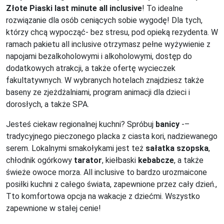
Złote Piaski last minute all inclusive
! To idealne
rozwiązanie dla osób ceniących sobie wygodę! Dla tych,
którzy chcą wypocząć- bez stresu, pod opieką rezydenta. W
ramach pakietu all inclusive otrzymasz pełne wyżywienie z
napojami bezalkoholowymi i alkoholowymi, dostęp do
dodatkowych atrakcji, a także ofertę wycieczek
fakultatywnych. W wybranych hotelach znajdziesz także
baseny ze zjeżdżalniami, program animacji dla dzieci i
dorosłych, a także SPA.
Jesteś ciekaw regionalnej kuchni? Spróbuj
banicy
-–
tradycyjnego pieczonego placka z ciasta kori, nadziewanego
serem. Lokalnymi smakołykami jest też
sałatka szopska
,
chłodnik ogórkowy
tarator
, kiełbaski
kebabcze
, a także
świeże owoce morza. All inclusive to bardzo urozmaicone
posiłki kuchni z całego świata, zapewnione przez cały dzień.,
Tto komfortowa opcja na wakacje z dziećmi. Wszystko
zapewnione w stałej cenie!