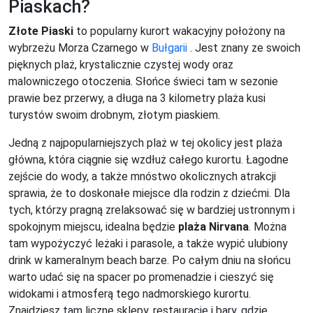
Piaskach?
Złote Piaski
to popularny kurort wakacyjny położony na
wybrzeżu Morza Czarnego w
Bułgarii
. Jest znany ze swoich
pięknych plaż, krystalicznie czystej wody oraz
malowniczego otoczenia. Słońce świeci tam w sezonie
prawie bez przerwy, a długa na 3 kilometry plaża kusi
turystów swoim drobnym, złotym piaskiem.
Jedną z najpopularniejszych plaż w tej okolicy jest plaża
główna, która ciągnie się wzdłuż całego kurortu. Łagodne
zejście do wody, a także mnóstwo okolicznych atrakcji
sprawia, że to doskonałe miejsce dla rodzin z dziećmi. Dla
tych, którzy pragną zrelaksować się w bardziej ustronnym i
spokojnym miejscu, idealna będzie
plaża Nirvana
. Można
tam wypożyczyć leżaki i parasole, a także wypić ulubiony
drink w kameralnym beach barze. Po całym dniu na słońcu
warto udać się na spacer po promenadzie i cieszyć się
widokami i atmosferą tego nadmorskiego kurortu.
Znajdziesz tam liczne sklepy, restauracje i bary, gdzie