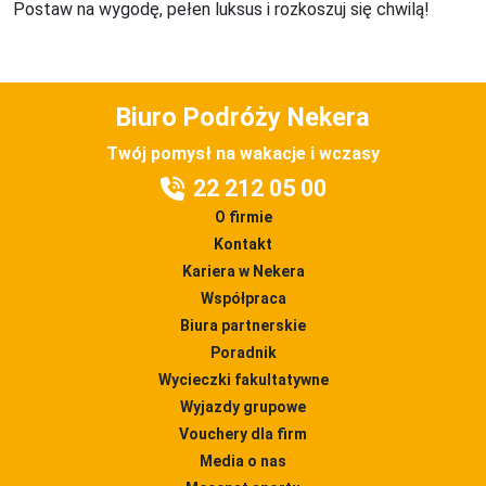
Postaw na wygodę, pełen luksus i rozkoszuj się chwilą!
Biuro Podróży Nekera
Twój pomysł na wakacje i wczasy
22 212 05 00
O firmie
Kontakt
Kariera w Nekera
Współpraca
Biura partnerskie
Poradnik
Wycieczki fakultatywne
Wyjazdy grupowe
Vouchery dla firm
Media o nas