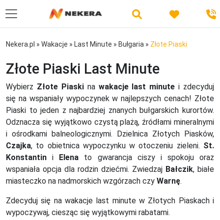
Nekera.pl
»
Wakacje
»
Last Minute
»
Bułgaria
»
Złote Piaski
Złote Piaski Last Minute
Wybierz
Złote Piaski
na
wakacje last minute
i zdecyduj
się na wspaniały wypoczynek w najlepszych cenach! Złote
Piaski to jeden z najbardziej znanych bułgarskich kurortów.
Odznacza się wyjątkowo czystą plażą, źródłami mineralnymi
i ośrodkami balneologicznymi. Dzielnica Złotych Piasków,
Czajka
, to obietnica wypoczynku w otoczeniu zieleni.
St.
Konstantin
i
Elena
to gwarancja ciszy i spokoju oraz
wspaniała opcja dla rodzin dziećmi. Zwiedzaj
Bałczik
, białe
miasteczko na nadmorskich wzgórzach czy
Warnę
.
Zdecyduj się na wakacje last minute w Złotych Piaskach i
wypoczywaj, ciesząc się wyjątkowymi rabatami.