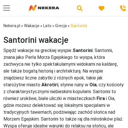
Nekera.pl
»
Wakacje
»
Lato
»
Grecja
»
Santorini
Santorini wakacje
Spędź wakacje na greckiej wyspie
Santorini
. Santorini,
znana jako Perła Morza Egejskiego to wyspa, która
zachwyca nie tylko spektakularnymi widokami na kalderę,
ale także bogatą historią i architekturą. Na wyspie
znajdziesz liczne zabytki z różnych epok, takie jak
starożytne miasto
Akrotiri
, słynne ruiny w
Oia
, czy kościoły
z charakterystycznymi niebieskimi kopułami. Santorini to
również urokliwe, białe uliczki w miasteczkach
Fira
i Oia,
gdzie możesz delektować się lokalnymi specjałami w
tradycyjnych tawernach, podziwiając zachód słońca nad
Morzem Egejskim. Santorini to także raj dla miłośników plaż.
Wyspa oferuje idealne warunki do relaksu na słońcu, ale