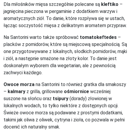
Dla miłośników mięsa szczególnie polecane są
kleftiko
–
jagnięcina pieczona w pergaminie z dodatkiem warzyw i
aromatycznych ziół. To danie, które rozpływa się w ustach,
łącząc soczystość mięsa z delikatnym aromatem przypraw.
Na Santorini warto także spróbować
tomatokeftedes
–
placków z pomidorów, które są miejscową specjalnością. Są
one przygotowywane z lokalnych, słodkich pomidorów, mąki
i ziół, a następnie smażone na złoty kolor. To danie jest
doskonałym wyborem dla wegetarian, ale z pewnością
zachwyci każdego.
Owoce morza
na Santorini to również gratka dla smakoszy
–
kalmary
z grilla, grillowane
ośmiornice
wcześniej
suszone na słońcu oraz
tsipury
(dorady) złowionej w
lokalnych wodach, to tylko niektóre z dostępnych opcji.
Świeże owoce morza są podawane z prostymi dodatkami,
takimi jak oliwa z oliwek, cytryna i zioła, co pozwala w pełni
docenić ich naturalny smak.