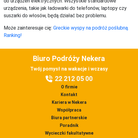
do urządzeń elektrycznych. Wszystkie standardowe
urządzenia, takie jak ładowarki do telefonów, laptopy czy
suszarki do włosów, będą działać bez problemu.
Może zainteresuje cię:
Greckie wyspy na podróż poślubną.
Ranking!
Biuro Podróży Nekera
Twój pomysł na wakacje i wczasy
22 212 05 00
O firmie
Kontakt
Kariera w Nekera
Współpraca
Biura partnerskie
Poradnik
Wycieczki fakultatywne