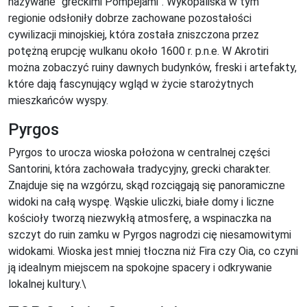
nazywane "greckimi Pompejami". Wykopaliska w tym
regionie odsłoniły dobrze zachowane pozostałości
cywilizacji minojskiej, która została zniszczona przez
potężną erupcję wulkanu około 1600 r. p.n.e. W Akrotiri
można zobaczyć ruiny dawnych budynków, freski i artefakty,
które dają fascynujący wgląd w życie starożytnych
mieszkańców wyspy.
Pyrgos
Pyrgos to urocza wioska położona w centralnej części
Santorini, która zachowała tradycyjny, grecki charakter.
Znajduje się na wzgórzu, skąd rozciągają się panoramiczne
widoki na całą wyspę. Wąskie uliczki, białe domy i liczne
kościoły tworzą niezwykłą atmosferę, a wspinaczka na
szczyt do ruin zamku w Pyrgos nagrodzi cię niesamowitymi
widokami. Wioska jest mniej tłoczna niż Fira czy Oia, co czyni
ją idealnym miejscem na spokojne spacery i odkrywanie
lokalnej kultury.\