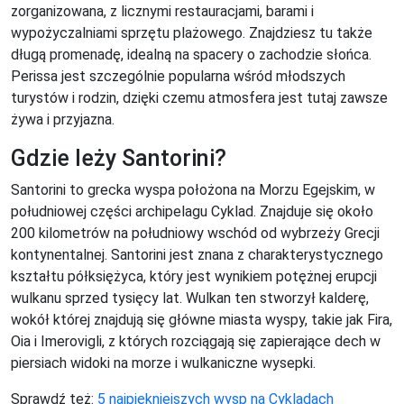
zorganizowana, z licznymi restauracjami, barami i
wypożyczalniami sprzętu plażowego. Znajdziesz tu także
długą promenadę, idealną na spacery o zachodzie słońca.
Perissa jest szczególnie popularna wśród młodszych
turystów i rodzin, dzięki czemu atmosfera jest tutaj zawsze
żywa i przyjazna.
Gdzie leży Santorini?
Santorini to grecka wyspa położona na Morzu Egejskim, w
południowej części archipelagu Cyklad. Znajduje się około
200 kilometrów na południowy wschód od wybrzeży Grecji
kontynentalnej. Santorini jest znana z charakterystycznego
kształtu półksiężyca, który jest wynikiem potężnej erupcji
wulkanu sprzed tysięcy lat. Wulkan ten stworzył kalderę,
wokół której znajdują się główne miasta wyspy, takie jak Fira,
Oia i Imerovigli, z których rozciągają się zapierające dech w
piersiach widoki na morze i wulkaniczne wysepki.
Sprawdź też:
5 najpiękniejszych wysp na Cykladach