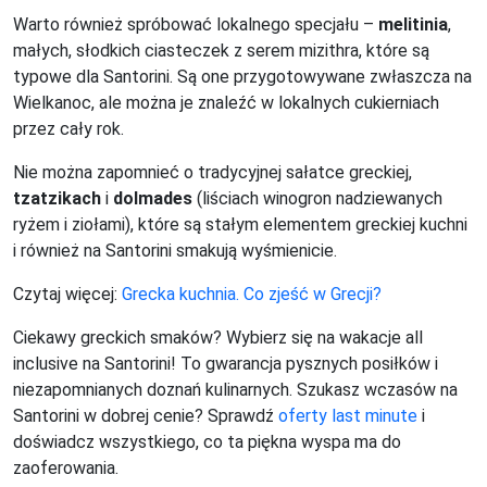
Warto również spróbować lokalnego specjału –
melitinia
,
małych, słodkich ciasteczek z serem mizithra, które są
typowe dla Santorini. Są one przygotowywane zwłaszcza na
Wielkanoc, ale można je znaleźć w lokalnych cukierniach
przez cały rok.
Nie można zapomnieć o tradycyjnej sałatce greckiej,
tzatzikach
i
dolmades
(liściach winogron nadziewanych
ryżem i ziołami), które są stałym elementem greckiej kuchni
i również na Santorini smakują wyśmienicie.
Czytaj więcej:
Grecka kuchnia. Co zjeść w Grecji?
Ciekawy greckich smaków? Wybierz się na wakacje all
inclusive na Santorini! To gwarancja pysznych posiłków i
niezapomnianych doznań kulinarnych. Szukasz wczasów na
Santorini w dobrej cenie? Sprawdź
oferty last minute
i
doświadcz wszystkiego, co ta piękna wyspa ma do
zaoferowania.