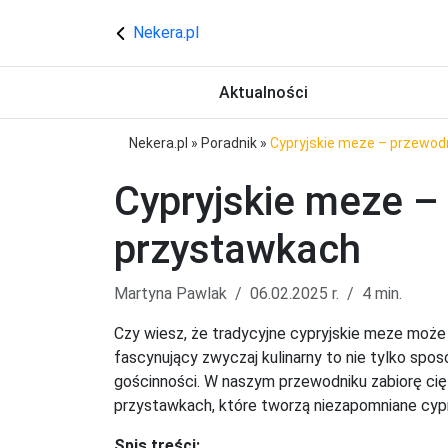
Nekera.pl
Aktualności
Nekera.pl
»
Poradnik
»
Cypryjskie meze – przewod
Cypryjskie meze –
przystawkach
Martyna Pawlak
06.02.2025 r.
4 min.
Czy wiesz, że tradycyjne cypryjskie meze może
fascynujący zwyczaj kulinarny to nie tylko sposó
gościnności. W naszym przewodniku zabiorę cię
przystawkach, które tworzą niezapomniane cypr
Spis treści: