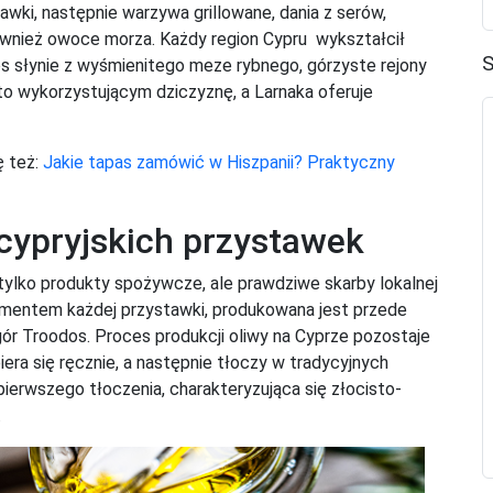
awki, następnie warzywa grillowane, dania z serów,
ównież owoce morza. Każdy region Cypru wykształcił
S
 słynie z wyśmienitego meze rybnego, górzyste rejony
o wykorzystującym dziczyznę, a Larnaka oferuje
ę też:
Jakie tapas zamówić w Hiszpanii? Praktyczny
cypryjskich przystawek
tylko produkty spożywcze, ale prawdziwe skarby lokalnej
amentem każdej przystawki, produkowana jest przede
ór Troodos. Proces produkcji oliwy na Cyprze pozostaje
iera się ręcznie, a następnie tłoczy w tradycyjnych
pierwszego tłoczenia, charakteryzująca się złocisto-
.