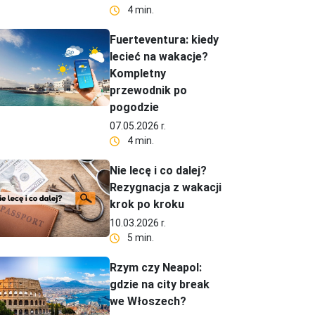
4 min.
Fuerteventura: kiedy
lecieć na wakacje?
Kompletny
przewodnik po
pogodzie
07.05.2026 r.
4 min.
Nie lecę i co dalej?
Rezygnacja z wakacji
krok po kroku
10.03.2026 r.
5 min.
Rzym czy Neapol:
gdzie na city break
we Włoszech?