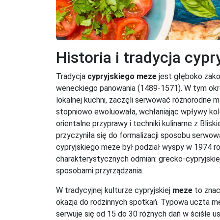
Historia i tradycja cyp
Tradycja
cypryjskiego meze
jest głęboko zakor
weneckiego panowania (1489-1571). W tym okr
lokalnej kuchni, zaczęli serwować różnorodne 
stopniowo ewoluowała, wchłaniając wpływy kol
orientalne przyprawy i techniki kulinarne z Bli
przyczyniła się do formalizacji sposobu serwo
cypryjskiego meze był podział wyspy w 1974 ro
charakterystycznych odmian: grecko-cypryjskiej 
sposobami przyrządzania.
W tradycyjnej kulturze cypryjskiej
meze
to znac
okazja do rodzinnych spotkań. Typowa uczta m
serwuje się od 15 do 30 różnych dań w ściśle us