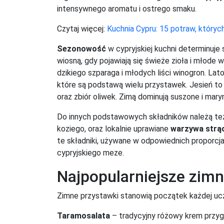
intensywnego aromatu i ostrego smaku.
Czytaj więcej:
Kuchnia Cypru: 15 potraw, który
Sezonowość
w cypryjskiej kuchni determinuje
wiosną, gdy pojawiają się świeże zioła i młode
dzikiego szparaga i młodych liści winogron. Lat
które są podstawą wielu przystawek. Jesień to 
oraz zbiór oliwek. Zimą dominują suszone i ma
Do innych podstawowych składników należą t
koziego, oraz lokalnie uprawiane
warzywa strą
te składniki, używane w odpowiednich proporcj
cypryjskiego meze.
Najpopularniejsze zim
Zimne przystawki stanowią początek każdej ucz
Taramosalata
– tradycyjny różowy krem przygo