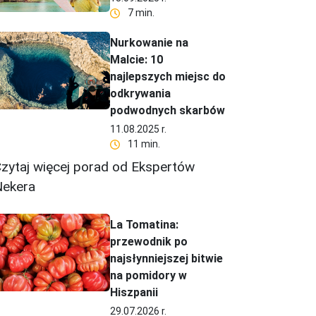
7 min.
Nurkowanie na
Malcie: 10
najlepszych miejsc do
odkrywania
podwodnych skarbów
11.08.2025 r.
11 min.
zytaj więcej porad od Ekspertów
ekera
La Tomatina:
przewodnik po
najsłynniejszej bitwie
na pomidory w
Hiszpanii
29.07.2026 r.