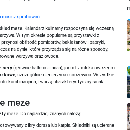
r
ch musisz spróbować
 skład meze. Kalendarz kulinarny rozpoczyna się wczesną
 warzywa. W tym okresie popularne są przystawki z
o przynosi obfitość pomidorów, bakłażanów i papryki,
czas na dynie, które przyrządza się na różne sposoby,
rynowane warzywa oraz owoce.
eż
sery
(głównie halloumi i anari), jogurt z mleka owczego i
czkowe
, szczególnie ciecierzyca i soczewica. Wszystkie
ach i kombinacjach, tworzą charakterystyczny smak
ne meze
ty meze. Do najbardziej znanych należą:
towywany z ikry dorsza lub karpia. Składniki są ucierane