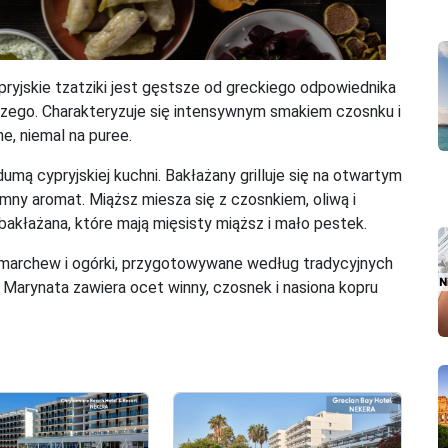
pryjskie tzatziki jest gęstsze od greckiego odpowiednika
czego. Charakteryzuje się intensywnym smakiem czosnku i
e, niemal na puree.
mą cypryjskiej kuchni. Bakłażany grilluje się na otwartym
mny aromat. Miąższ miesza się z czosnkiem, oliwą i
bakłażana, które mają mięsisty miąższ i mało pestek.
 marchew i ogórki, przygotowywane według tradycyjnych
. Marynata zawiera ocet winny, czosnek i nasiona kopru