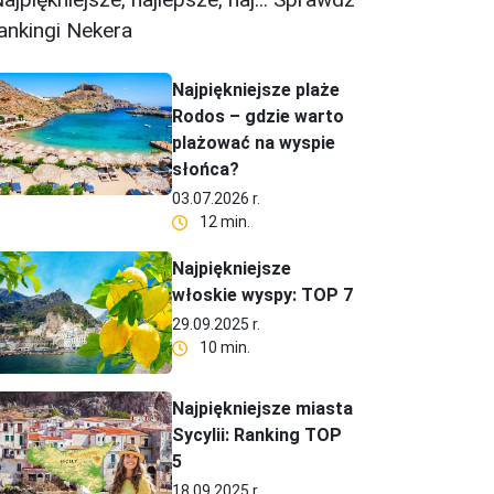
ankingi Nekera
Najpiękniejsze plaże
Rodos – gdzie warto
plażować na wyspie
słońca?
03.07.2026 r.
12 min.
Najpiękniejsze
włoskie wyspy: TOP 7
29.09.2025 r.
10 min.
Najpiękniejsze miasta
Sycylii: Ranking TOP
5
18.09.2025 r.