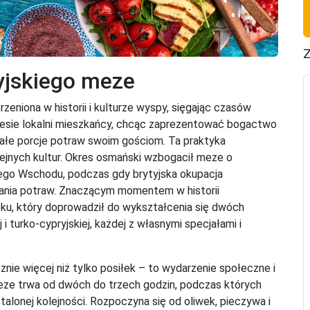
Z
ryjskiego meze
zeniona w historii i kulturze wyspy, sięgając czasów
esie lokalni mieszkańcy, chcąc zaprezentować bogactwo
małe porcje potraw swoim gościom. Ta praktyka
ejnych kultur. Okres osmański wzbogacił meze o
skiego Wschodu, podczas gdy brytyjska okupacja
wania potraw. Znaczącym momentem w historii
ku, który doprowadził do wykształcenia się dwóch
i turko-cypryjskiej, każdej z własnymi specjałami i
znie więcej niż tylko posiłek – to wydarzenie społeczne i
eze trwa od dwóch do trzech godzin, podczas których
talonej kolejności. Rozpoczyna się od oliwek, pieczywa i