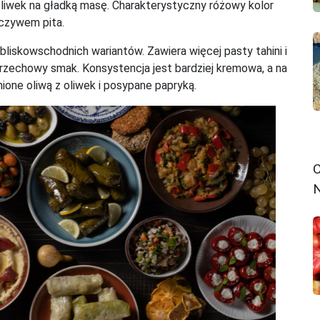
 oliwek na gładką masę. Charakterystyczny różowy kolor
eczywem pita.
 bliskowschodnich wariantów. Zawiera więcej pasty tahini i
 orzechowy smak. Konsystencja jest bardziej kremowa, a na
ione oliwą z oliwek i posypane papryką.
C
N