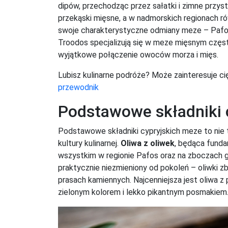
dipów, przechodząc przez sałatki i zimne przyst
przekąski mięsne, a w nadmorskich regionach r
swoje charakterystyczne odmiany meze – Pafos
Troodos specjalizują się w meze mięsnym częst
wyjątkowe połączenie owoców morza i mięs.
Lubisz kulinarne podróże? Może zainteresuje ci
przewodnik
Podstawowe składniki 
Podstawowe składniki cypryjskich meze to nie 
kultury kulinarnej.
Oliwa z oliwek
, będąca fund
wszystkim w regionie Pafos oraz na zboczach g
praktycznie niezmieniony od pokoleń – oliwki zb
prasach kamiennych. Najcenniejsza jest oliwa z 
zielonym kolorem i lekko pikantnym posmakiem