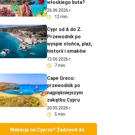
włoskiego buta?
26.06.2026 r.
12 min.
Cypr od A do Z.
Przewodnik po
wyspie słońca, plaż,
historii i smaków
12.06.2026 r.
7 min.
Cape Greco:
przewodnik po
najpiękniejszym
zakątku Cypru
20.05.2026 r.
5 min.
Wakacje na Cyprze? Zadzwoń do