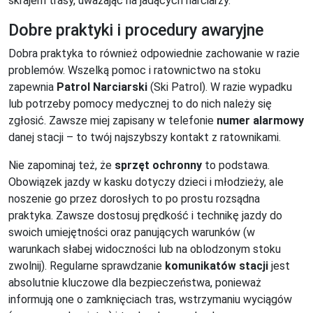
skrajem trasy, uważając na jadących narciarzy.
Dobre praktyki i procedury awaryjne
Dobra praktyka to również odpowiednie zachowanie w razie
problemów. Wszelką pomoc i ratownictwo na stoku
zapewnia
Patrol Narciarski
(Ski Patrol). W razie wypadku
lub potrzeby pomocy medycznej to do nich należy się
zgłosić. Zawsze miej zapisany w telefonie
numer alarmowy
danej stacji – to twój najszybszy kontakt z ratownikami.
Nie zapominaj też, że
sprzęt ochronny
to podstawa.
Obowiązek jazdy w kasku dotyczy dzieci i młodzieży, ale
noszenie go przez dorosłych to po prostu rozsądna
praktyka. Zawsze dostosuj prędkość i technikę jazdy do
swoich umiejętności oraz panujących warunków (w
warunkach słabej widoczności lub na oblodzonym stoku
zwolnij). Regularne sprawdzanie
komunikatów stacji
jest
absolutnie kluczowe dla bezpieczeństwa, ponieważ
informują one o zamknięciach tras, wstrzymaniu wyciągów