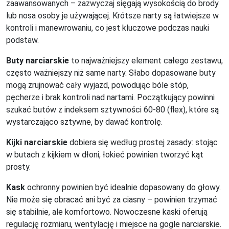
zaawansowanych – zazwyczaj sięgają wysokością do brody
lub nosa osoby je używającej. Krótsze narty są łatwiejsze w
kontroli i manewrowaniu, co jest kluczowe podczas nauki
podstaw.
Buty narciarskie
to najważniejszy element całego zestawu,
często ważniejszy niż same narty. Słabo dopasowane buty
mogą zrujnować cały wyjazd, powodując bóle stóp,
pęcherze i brak kontroli nad nartami. Początkujący powinni
szukać butów z indeksem sztywności 60-80 (flex), które są
wystarczająco sztywne, by dawać kontrolę.
Kijki narciarskie
dobiera się według prostej zasady: stojąc
w butach z kijkiem w dłoni, łokieć powinien tworzyć kąt
prosty.
Kask
ochronny powinien być idealnie dopasowany do głowy.
Nie może się obracać ani być za ciasny – powinien trzymać
się stabilnie, ale komfortowo. Nowoczesne kaski oferują
regulację rozmiaru, wentylację i miejsce na gogle narciarskie.