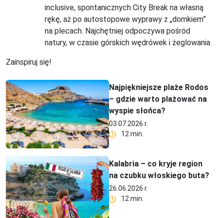
inclusive, spontanicznych City Break na własną
rękę, aż po autostopowe wyprawy z „domkiem”
na plecach. Najchętniej odpoczywa pośród
natury, w czasie górskich wędrówek i żeglowania.
Zainspiruj się!
Najpiękniejsze plaże Rodos
– gdzie warto plażować na
wyspie słońca?
03.07.2026 r.
12 min.
Kalabria – co kryje region
na czubku włoskiego buta?
26.06.2026 r.
12 min.