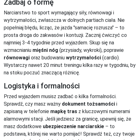
Zadbaj o formę
Narciarstwo to sport wymagający siły, równowagi i
wytrzymałości, zwłaszcza w dolnych partiach ciała. Nie
popełniaj błędu, licząc, że jazda "samacię rozrusza" – to
prosta droga do zakwasów i kontuzji. Zacznij ćwiczyć co
najmniej 3-4 tygodnie przed wyjazdem. Skup się na
wzmacnianiu
mięśni nóg
(przysiady, wykroki), poprawie
równowagi
oraz budowaniu
wytrzymałości
(cardio).
Wystarczy nawet 20 minut treningu kilka razy w tygodniu, by
na stoku poczuć znaczącą różnicę.
Logistyka i formalności
Przed wyjazdem musisz zadbać o kilka formalności.
Sprawdź, czy masz ważny
dokument tożsamości
i
zapisaną w telefonie
mapkę tras
z kluczowymi numerami
alarmowymi stacji. Jeśli jedziesz za granicę, upewnij się, że
masz dodatkowe
ubezpieczenie narciarskie
– to
podstawa, której nie warto pomijać! Sprawdź też, czy twoje