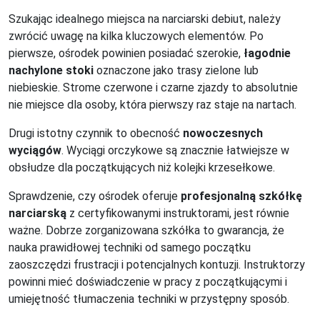
Szukając idealnego miejsca na narciarski debiut, należy
zwrócić uwagę na kilka kluczowych elementów. Po
pierwsze, ośrodek powinien posiadać szerokie,
łagodnie
nachylone stoki
oznaczone jako trasy zielone lub
niebieskie. Strome czerwone i czarne zjazdy to absolutnie
nie miejsce dla osoby, która pierwszy raz staje na nartach.
Drugi istotny czynnik to obecność
nowoczesnych
wyciągów
. Wyciągi orczykowe są znacznie łatwiejsze w
obsłudze dla początkujących niż kolejki krzesełkowe.
Sprawdzenie, czy ośrodek oferuje
profesjonalną szkółkę
narciarską
z certyfikowanymi instruktorami, jest równie
ważne. Dobrze zorganizowana szkółka to gwarancja, że
nauka prawidłowej techniki od samego początku
zaoszczędzi frustracji i potencjalnych kontuzji. Instruktorzy
powinni mieć doświadczenie w pracy z początkującymi i
umiejętność tłumaczenia techniki w przystępny sposób.