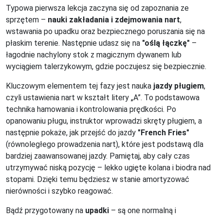
Typowa pierwsza lekcja zaczyna się od zapoznania ze
sprzętem –
nauki zakładania i zdejmowania nart
,
wstawania po upadku oraz bezpiecznego poruszania się na
płaskim terenie. Następnie udasz się na
"oślą łączkę"
–
łagodnie nachylony stok z magicznym dywanem lub
wyciągiem talerzykowym, gdzie poczujesz się bezpiecznie.
Kluczowym elementem tej fazy jest nauka
jazdy pługiem
,
czyli ustawienia nart w kształt litery „A”. To podstawowa
technika hamowania i kontrolowania prędkości. Po
opanowaniu pługu, instruktor wprowadzi skręty pługiem, a
następnie pokaże, jak przejść do jazdy
"French Fries"
(równoległego prowadzenia nart), które jest podstawą dla
bardziej zaawansowanej jazdy. Pamiętaj, aby cały czas
utrzymywać niską pozycję – lekko ugięte kolana i biodra nad
stopami. Dzięki temu będziesz w stanie amortyzować
nierówności i szybko reagować.
Bądź przygotowany na
upadki
– są one normalną i