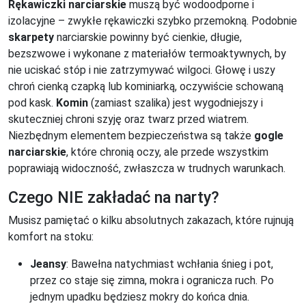
Rękawiczki narciarskie
muszą być wodoodporne i
izolacyjne – zwykłe rękawiczki szybko przemokną. Podobnie
skarpety
narciarskie powinny być cienkie, długie,
bezszwowe i wykonane z materiałów termoaktywnych, by
nie uciskać stóp i nie zatrzymywać wilgoci. Głowę i uszy
chroń cienką czapką lub kominiarką, oczywiście schowaną
pod kask.
Komin
(zamiast szalika) jest wygodniejszy i
skuteczniej chroni szyję oraz twarz przed wiatrem.
Niezbędnym elementem bezpieczeństwa są także
gogle
narciarskie
, które chronią oczy, ale przede wszystkim
poprawiają widoczność, zwłaszcza w trudnych warunkach.
Czego NIE zakładać na narty?
Musisz pamiętać o kilku absolutnych zakazach, które rujnują
komfort na stoku:
Jeansy
: Bawełna natychmiast wchłania śnieg i pot,
przez co staje się zimna, mokra i ogranicza ruch. Po
jednym upadku będziesz mokry do końca dnia.