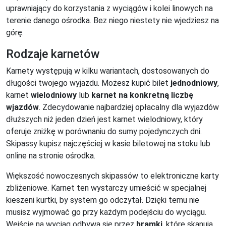
uprawniający do korzystania z wyciągów i kolei linowych na
terenie danego ośrodka. Bez niego niestety nie wjedziesz na
górę.
Rodzaje karnetów
Karnety występują w kilku wariantach, dostosowanych do
długości twojego wyjazdu. Możesz kupić bilet
jednodniowy
,
karnet
wielodniowy
lub
karnet na konkretną liczbę
wjazdów
. Zdecydowanie najbardziej opłacalny dla wyjazdów
dłuższych niż jeden dzień jest karnet wielodniowy, który
oferuje zniżkę w porównaniu do sumy pojedynczych dni.
Skipassy kupisz najczęściej w kasie biletowej na stoku lub
online na stronie ośrodka.
Większość nowoczesnych skipassów to elektroniczne karty
zbliżeniowe. Karnet ten wystarczy umieścić w specjalnej
kieszeni kurtki, by system go odczytał. Dzięki temu nie
musisz wyjmować go przy każdym podejściu do wyciągu.
Wejście na wyciąg odbywa się przez
bramki
, które skanują