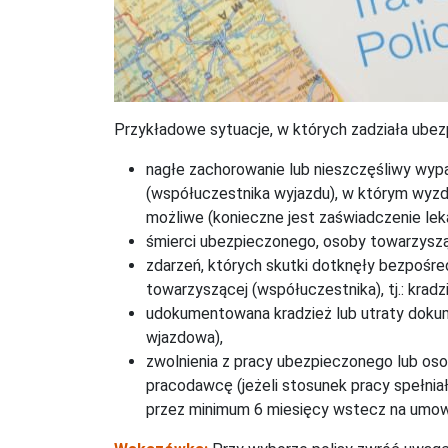
Przykładowe sytuacje, w których zadziała ubez
nagłe zachorowanie lub nieszczęśliwy wy
(współuczestnika wyjazdu), w którym wyzd
możliwe (konieczne jest zaświadczenie leka
śmierci ubezpieczonego, osoby towarzysząc
zdarzeń, których skutki dotknęły bezpośre
towarzyszącej (współuczestnika), tj.: krad
udokumentowana kradzież lub utraty dokum
wjazdowa),
zwolnienia z pracy ubezpieczonego lub os
pracodawcę (jeżeli stosunek pracy spełniał
przez minimum 6 miesięcy wstecz na umowę