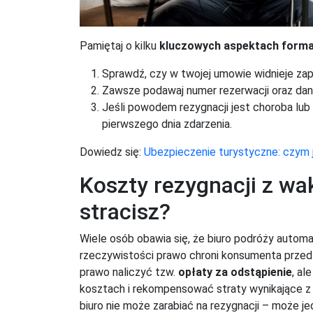
Pamiętaj o kilku
kluczowych aspektach forma
Sprawdź, czy w twojej umowie widnieje zapis
Zawsze podawaj numer rezerwacji oraz dan
Jeśli powodem rezygnacji jest choroba lu
pierwszego dnia zdarzenia.
Dowiedz się:
Ubezpieczenie turystyczne: czym j
Koszty rezygnacji z wak
stracisz?
Wiele osób obawia się, że biuro podróży auto
rzeczywistości prawo chroni konsumenta przed 
prawo naliczyć tzw.
opłaty za odstąpienie
, al
kosztach i rekompensować straty wynikające z t
biuro nie może zarabiać na rezygnacji – może j