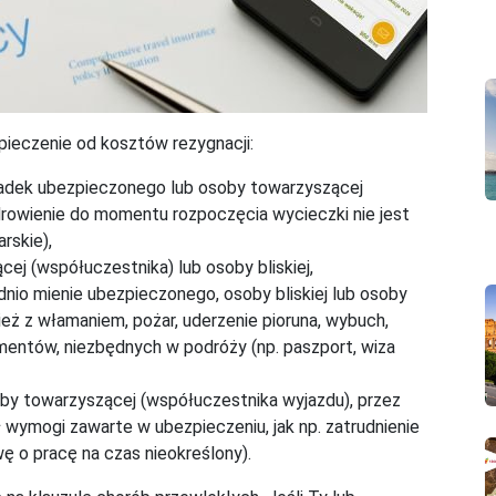
pieczenie od kosztów rezygnacji:
padek ubezpieczonego lub osoby towarzyszącej
rowienie do momentu rozpoczęcia wycieczki nie jest
rskie),
ej (współuczestnika) lub osoby bliskiej,
dnio mienie ubezpieczonego, osoby bliskiej lub osoby
zież z włamaniem, pożar, uderzenie pioruna, wybuch,
entów, niezbędnych w podróży (np. paszport, wiza
oby towarzyszącej (współuczestnika wyjazdu), przez
 wymogi zawarte w ubezpieczeniu, jak np. zatrudnienie
 o pracę na czas nieokreślony).