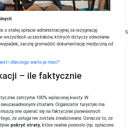
lnych
:
 o stałej opłacie administracyjnej za rezygnację.
S
e wszystkich uczestników, których dotyczy odwołanie.
b wypadek, zacznij gromadzić dokumentację medyczną od
est i dlaczego warto je mieć?
acji – ile faktycznie
matycznie zatrzyma 100% wpłaconej kwoty. W
nieuzasadnionymi stratami. Organizator turystyki ma
e muszą one opierać się na faktycznie poniesionych
ego, że usługa nie została zrealizowana. Oznacza to, że
edynie
pokryć straty
, które realnie poniosło (np. opłacone