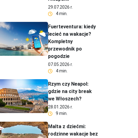
29.07.2026 r.
4 min.
Fuerteventura: kiedy
lecieć na wakacje?
Kompletny
przewodnik po
pogodzie
07.05.2026 r.
4 min.
Rzym czy Neapol:
gdzie na city break
we Włoszech?
28.01.2026 r.
9 min.
Malta z dziećmi:
rodzinne wakacje bez