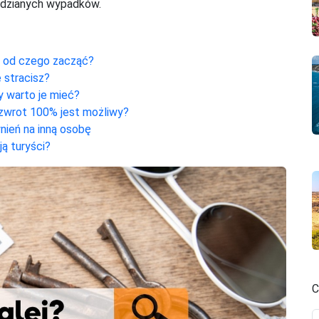
idzianych wypadków.
– od czego zacząć?
e stracisz?
y warto je mieć?
y zwrot 100% jest możliwy?
nień na inną osobę
ją turyści?
C