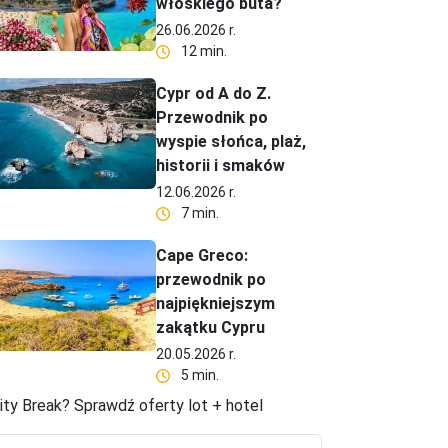
włoskiego buta?
26.06.2026 r.
12 min.
Cypr od A do Z.
Przewodnik po
wyspie słońca, plaż,
historii i smaków
12.06.2026 r.
7 min.
Cape Greco:
przewodnik po
najpiękniejszym
zakątku Cypru
20.05.2026 r.
5 min.
ity Break? Sprawdź oferty lot + hotel