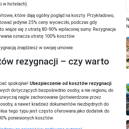
i w hotelach).
łtowe, które dają ogólny pogląd na koszty. Przykładowo,
N
tować jedynie 25% ceny wycieczki, podczas gdy
N
to wiąże się z utratą 80-90% wpłaconej sumy. Rezygnacja
 trwania oznacza utratę 100% kosztów.
zygnacją znajdziesz w swojej umowie.
ów rezygnacji – czy warto
spać spokojnie!
Ubezpieczenie od kosztów rezygnacji
owych dotyczących bezpośrednio osoby, a nie regionu, do
azwyczaj nagłe zachorowanie (potwierdzone przez
iej osoby, a nawet kradzież dokumentów niezbędnych do
isa tego typu jest często oferowana jako dodatek do
100% poniesionych kosztów.