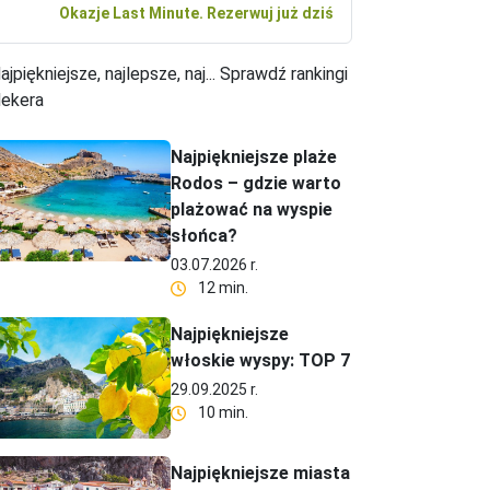
Okazje Last Minute. Rezerwuj już dziś
ajpiękniejsze, najlepsze, naj... Sprawdź rankingi
ekera
Najpiękniejsze plaże
Rodos – gdzie warto
plażować na wyspie
słońca?
03.07.2026 r.
12 min.
Najpiękniejsze
włoskie wyspy: TOP 7
29.09.2025 r.
10 min.
Najpiękniejsze miasta