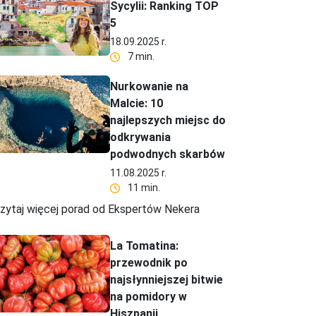
Sycylii: Ranking TOP
5
18.09.2025 r.
7 min.
Nurkowanie na
Malcie: 10
najlepszych miejsc do
odkrywania
podwodnych skarbów
11.08.2025 r.
11 min.
zytaj więcej porad od Ekspertów Nekera
La Tomatina:
przewodnik po
najsłynniejszej bitwie
na pomidory w
Hiszpanii