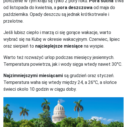
położenie w tym kraju są tylko 2 pory roku.
Pora sucha
trwa
od listopada do kwietnia, a
pora deszczowa
od maja do
października. Opady deszczu są jednak krótkotrwałe i
przelotne.
Jeśli lubisz ciepło i marzą ci się gorące wakacje, warto
wybrać się na Kubę w okresie wakacyjnym. Czerwiec, lipiec
oraz sierpień to
najcieplejsze miesiące
na wyspie.
Warto też rozważyć urlop podczas miesięcy jesiennych.
Temperatura powietrza, jak i wody sięga wtedy nawet 30°C.
Najzimniejszymi miesiącami
są grudzień oraz styczeń.
Temperatura waha się wtedy między 24, a 26°C, a słońce
świeci około 10 godzin w ciągu doby.