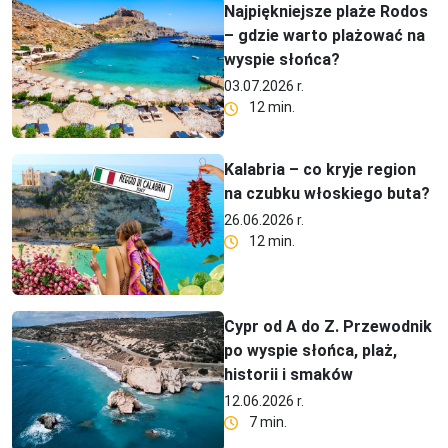
Najpiękniejsze plaże Rodos
– gdzie warto plażować na
wyspie słońca?
03.07.2026 r.
12 min.
Kalabria – co kryje region
na czubku włoskiego buta?
26.06.2026 r.
12 min.
Cypr od A do Z. Przewodnik
po wyspie słońca, plaż,
historii i smaków
12.06.2026 r.
7 min.