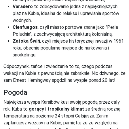
Varadero
to zdecydowanie jedna z najpiękniejszych
plaż na Kubie, idealna do relaksu i uprawiania sportów
wodnych,
Cienfuegos
, czyli miasto portowe znane jako "Perła
Południa", z zachwycającą architekturą kolonialną,
Zatoka Świń
, czyli miejsce historycznej inwazji w 1961
roku, obecnie popularne miejsce do nurkowania i
snorkelingu.
Odpoczynek, tańce i zwiedzanie to to, czego podczas
wakacji na Kubie z pewnością nie zabraknie. Nic dziwnego, że
sam Ernest Hemingway spędził na wyspie ponad 20 lat!
Pogoda
Największa wyspa Karaibów kusi swoją pogodą przez cały
rok. Kuba to
gorący i tropikalny klimat
ze średnią roczną
temperaturą na poziomie 24 stopni Celsjusza. Zanim
zaplanujesz wczasy na Kubie, pamiętaj, że ze względu na