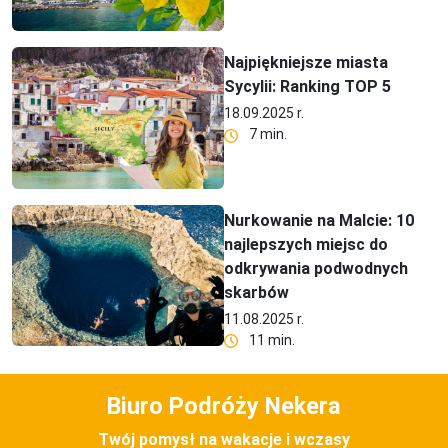
Najpiękniejsze miasta
Sycylii: Ranking TOP 5
18.09.2025 r.
7 min.
Nurkowanie na Malcie: 10
najlepszych miejsc do
odkrywania podwodnych
skarbów
11.08.2025 r.
11 min.
Biuro Podróży Nekera
Twój pomysł na wakacje i wczasy