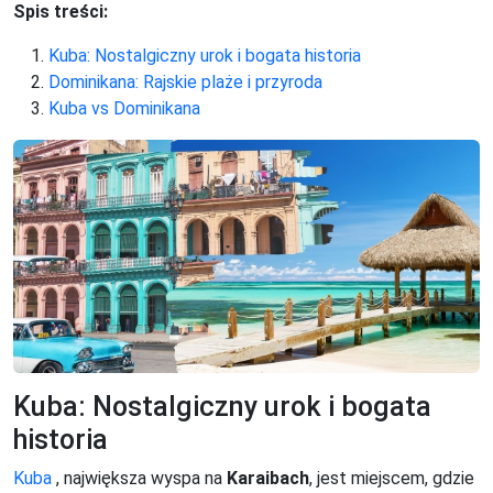
Spis treści:
Kuba: Nostalgiczny urok i bogata historia
Dominikana: Rajskie plaże i przyroda
Kuba vs Dominikana
Kuba: Nostalgiczny urok i bogata
historia
Kuba
, największa wyspa na
Karaibach
, jest miejscem, gdzie