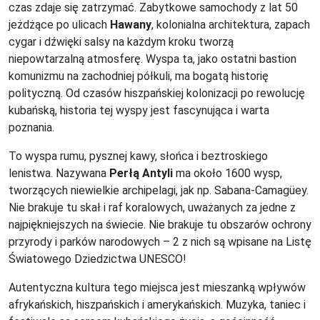
czas zdaje się zatrzymać. Zabytkowe samochody z lat 50
jeżdżące po ulicach
Hawany
, kolonialna architektura, zapach
cygar i dźwięki salsy na każdym kroku tworzą
niepowtarzalną atmosferę. Wyspa ta, jako ostatni bastion
komunizmu na zachodniej półkuli, ma bogatą historię
polityczną. Od czasów hiszpańskiej kolonizacji po rewolucję
kubańską, historia tej wyspy jest fascynująca i warta
poznania.
To wyspa rumu, pysznej kawy, słońca i beztroskiego
lenistwa. Nazywana
Perłą Antyli
ma około 1600 wysp,
tworzących niewielkie archipelagi, jak np. Sabana-Camagüey.
Nie brakuje tu skał i raf koralowych, uważanych za jedne z
najpiękniejszych na świecie. Nie brakuje tu obszarów ochrony
przyrody i parków narodowych – 2 z nich są wpisane na Listę
Światowego Dziedzictwa UNESCO!
Autentyczna kultura tego miejsca jest mieszanką wpływów
afrykańskich, hiszpańskich i amerykańskich. Muzyka, taniec i