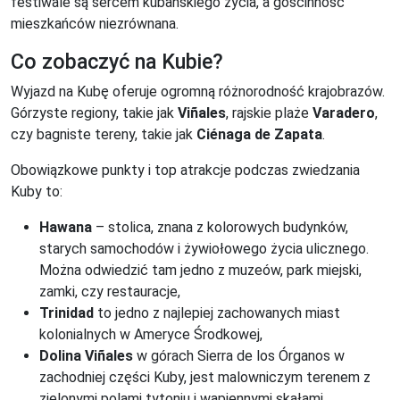
festiwale są sercem kubańskiego życia, a gościnność
mieszkańców niezrównana.
Co zobaczyć na Kubie?
Wyjazd na Kubę oferuje ogromną różnorodność krajobrazów.
Górzyste regiony, takie jak
Viñales
, rajskie plaże
Varadero
,
czy bagniste tereny, takie jak
Ciénaga de Zapata
.
Obowiązkowe punkty i top atrakcje podczas zwiedzania
Kuby to:
Hawana
– stolica, znana z kolorowych budynków,
starych samochodów i żywiołowego życia ulicznego.
Można odwiedzić tam jedno z muzeów, park miejski,
zamki, czy restauracje,
Trinidad
to jedno z najlepiej zachowanych miast
kolonialnych w Ameryce Środkowej,
Dolina Viñales
w górach Sierra de los Órganos w
zachodniej części Kuby, jest malowniczym terenem z
zielonymi polami tytoniu i wapiennymi skałami,