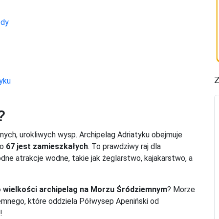
ody
Z
yku
?
znych, urokliwych wysp. Archipelag Adriatyku obejmuje
go
67 jest zamieszkałych
. To prawdziwy raj dla
dne atrakcje wodne, takie jak żeglarstwo, kajakarstwo, a
o wielkości archipelag na Morzu Śródziemnym
? Morze
emnego, które oddziela Półwysep Apeniński od
!