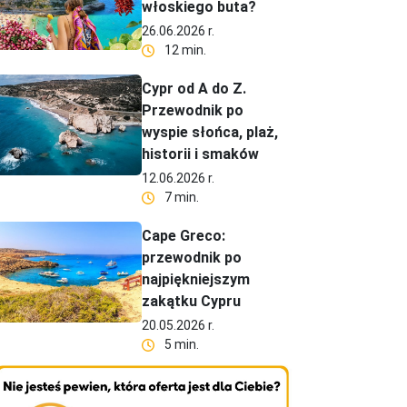
włoskiego buta?
26.06.2026 r.
12 min.
Cypr od A do Z.
Przewodnik po
wyspie słońca, plaż,
historii i smaków
12.06.2026 r.
7 min.
Cape Greco:
przewodnik po
najpiękniejszym
zakątku Cypru
20.05.2026 r.
5 min.