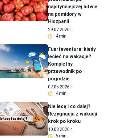
najsłynniejszej bitwie
na pomidory w
Hiszpanii
29.07.2026 r.
4 min.
Fuerteventura: kiedy
lecieć na wakacje?
Kompletny
przewodnik po
pogodzie
07.05.2026 r.
4 min.
Nie lecę i co dalej?
Rezygnacja z wakacji
krok po kroku
10.03.2026 r.
5 min.