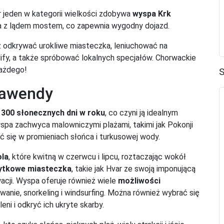
 jeden w kategorii wielkości zdobywa
wyspa Krk
na z lądem mostem, co zapewnia wygodny dojazd.
z odkrywać urokliwe miasteczka, leniuchować na
ify, a także spróbować lokalnych specjałów. Chorwackie
każdego!
S
lawendy
 300 słonecznych dni w roku
, co czyni ją idealnym
spa zachwyca malowniczymi plażami, takimi jak Pokonji
ć się w promieniach słońca i turkusowej wody.
la
, które kwitną w czerwcu i lipcu, roztaczając wokół
ytkowe miasteczka
, takie jak Hvar ze swoją imponującą
wacji. Wyspa oferuje również wiele
możliwości
kowanie, snorkeling i windsurfing. Można również wybrać się
ni i odkryć ich ukryte skarby.