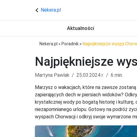
Nekera.pl
Aktualności
Nekera.pl
»
Poradnik
»
Najpiękniejsze wyspy Chorw
Najpiękniejsze wy
Martyna Pawlak
25.03.2024 r.
6 min.
Marzysz o wakacjach, które na zawsze zostaną 
zapierających dech w piersiach widoków? Odkry
krystalicznej wody po bogatą historię i kultur
niezapomnianego urlopu. Gotowy na podróż życi
wyspach Chorwacji i odkryj swoje wymarzone mi