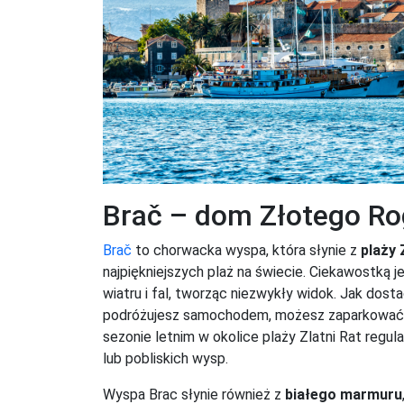
Brač – dom Złotego R
Brač
to chorwacka wyspa, która słynie z
plaży 
najpiękniejszych plaż na świecie. Ciekawostką 
wiatru i fal, tworząc niezwykły widok. Jak dosta
podróżujesz samochodem, możesz zaparkować n
sezonie letnim w okolice plaży Zlatni Rat regula
lub pobliskich wysp.
Wyspa Brac słynie również z
białego marmuru