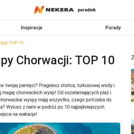
poradnik
Inspiracje
Porady
acji: TOP 10
spy Chorwacji: TOP 10
Z
w twojej pamięci? Pragniesz słońca, turkusowej wody i
j magię chorwackich wysp! Od oszałamiających plaż i
ę, chorwackie wyspy mają wszystko, czego potrzeba do
a? Wyrusz z nami w podróż po 10 najpiękniejszych
ejsce na wakacje!