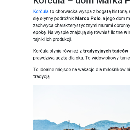
Korčula – dom Marka P
Korčula
to chorwacka wyspa z bogatą historią, s
się słynny podróżnik
Marco Polo
, a jego dom 
zachwyca charakterystycznymi murami obronnymi
epokę. Na wyspie znajdują się również liczne
wi
tajniki ich produkcji.
Korčula słynie również z
tradycyjnych tańców 
prawdziwą ucztą dla oka. To widowiskowy tanie
To idealne miejsce na wakacje dla miłośników h
tradycją.