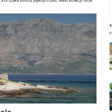
kto szuka słońca, pięknych plaż, wielu atrakcji i iście
N
r