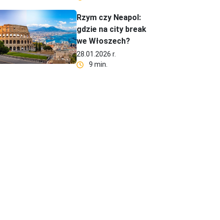
Rzym czy Neapol:
gdzie na city break
we Włoszech?
28.01.2026 r.
9 min.