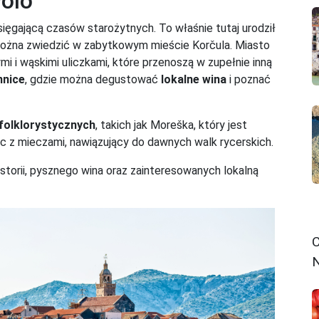
olo
ięgającą czasów starożytnych. To właśnie tutaj urodził
można zwiedzić w zabytkowym mieście Korčula. Miasto
 i wąskimi uliczkami, które przenoszą w zupełnie inną
nnice
, gdzie można degustować
lokalne wina
i poznać
folklorystycznych
, takich jak Moreška, który jest
c z mieczami, nawiązujący do dawnych walk rycerskich.
istorii, pysznego wina oraz zainteresowanych lokalną
C
N