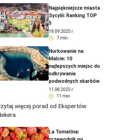
Najpiękniejsze miasta
Sycylii: Ranking TOP
5
18.09.2025 r.
7 min.
Nurkowanie na
Malcie: 10
najlepszych miejsc do
odkrywania
podwodnych skarbów
11.08.2025 r.
11 min.
zytaj więcej porad od Ekspertów
ekera
La Tomatina:
przewodnik po