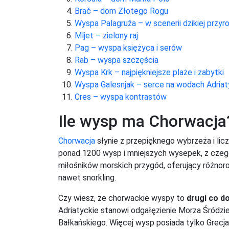
Brač – dom Złotego Rogu
Wyspa Palagruža – w scenerii dzikiej przyr
Mljet – zielony raj
Pag – wyspa księżyca i serów
Rab – wyspa szczęścia
Wyspa Krk – najpiękniejsze plaże i zabytki
Wyspa Galesnjak – serce na wodach Adriat
Cres – wyspa kontrastów
Ile wysp ma Chorwacja
Chorwacja
słynie z przepięknego wybrzeża i lic
ponad 1200 wysp i mniejszych wysepek, z cze
miłośników morskich przygód, oferujący różnoro
nawet snorkling.
Czy wiesz, że chorwackie wyspy to
drugi co d
Adriatyckie stanowi odgałęzienie Morza Śródzi
Bałkańskiego. Więcej wysp posiada tylko Grecja