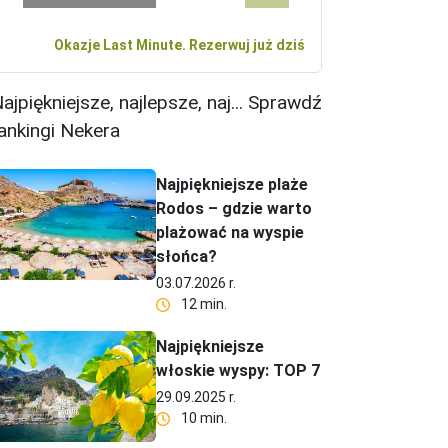
Okazje Last Minute. Rezerwuj już dziś
ajpiękniejsze, najlepsze, naj... Sprawdź
ankingi Nekera
Najpiękniejsze plaże
Rodos – gdzie warto
plażować na wyspie
słońca?
03.07.2026 r.
12 min.
Najpiękniejsze
włoskie wyspy: TOP 7
29.09.2025 r.
10 min.