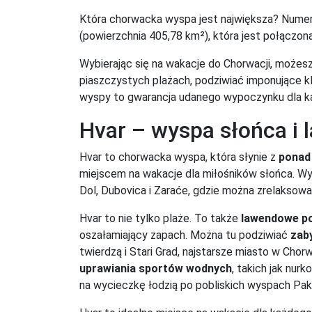
Która chorwacka wyspa jest największa? Numer
(powierzchnia 405,78 km²), która jest połączo
Wybierając się na wakacje do Chorwacji, możes
piaszczystych plażach, podziwiać imponujące kl
wyspy to gwarancja udanego wypoczynku dla 
Hvar – wyspa słońca i 
Hvar to chorwacka wyspa, która słynie z
ponad
miejscem na wakacje dla miłośników słońca. Wy
Dol, Dubovica i Zaraće, gdzie można zrelaksowa
Hvar to nie tylko plaże. To także
lawendowe po
oszałamiający zapach. Można tu podziwiać
zab
twierdzą i Stari Grad, najstarsze miasto w Chor
uprawiania sportów wodnych
, takich jak nur
na wycieczkę łodzią po pobliskich wyspach Pakle