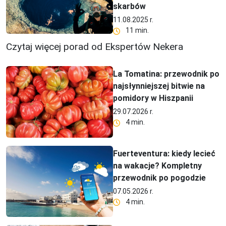
skarbów
11.08.2025 r.
11 min.
Czytaj więcej porad od Ekspertów Nekera
La Tomatina: przewodnik po
najsłynniejszej bitwie na
pomidory w Hiszpanii
29.07.2026 r.
4 min.
Fuerteventura: kiedy lecieć
na wakacje? Kompletny
przewodnik po pogodzie
07.05.2026 r.
4 min.