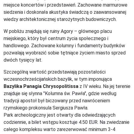
miejsce koncertów i przedstawień. Zachowane marmurowe
siedzenia i doskonała akustyka świadczą o zaawansowanej
wiedzy architektonicznej starożytnych budowniczych.
W pobliżu znajdują się ruiny Agory – głównego placu
miejskiego, który był centrum życia społecznego i
handlowego. Zachowane kolumny i fundamenty budynków
pozwalają wyobrazić sobie tętniące życiem miasto sprzed
dwóch tysięcy lat.
Szczególną wartość przedstawiają pozostałości
wczesnochrześcijańskich bazylik, w tym imponująca
Bazylika Panagia Chrysopolitissa
z IV wieku. Na jej terenie
znajduje się słynna "Kolumna św. Pawła", gdzie według
tradycji apostoł był biczowany przed nawróceniem
rzymskiego prokonsula Sergiusza Pawła.
Park archeologiczny jest otwarty dla odwiedzających
codziennie, a bilet wstępu kosztuje 4.50 EUR. Na zwiedzanie
całego kompleksu warto zarezerwować minimum 3-4