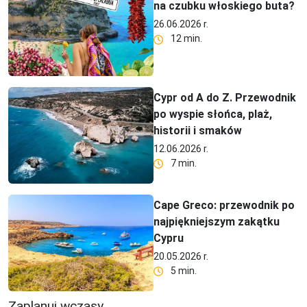
na czubku włoskiego buta?
26.06.2026 r.
12 min.
Cypr od A do Z. Przewodnik
po wyspie słońca, plaż,
historii i smaków
12.06.2026 r.
7 min.
Cape Greco: przewodnik po
najpiękniejszym zakątku
Cypru
20.05.2026 r.
5 min.
Zaplanuj wczasy