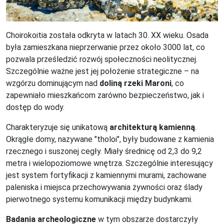
Choirokoitia została odkryta w latach 30. XX wieku. Osada
była zamieszkana nieprzerwanie przez około 3000 lat, co
pozwala prześledzić rozwój społeczności neolitycznej.
Szczególnie ważne jest jej położenie strategiczne – na
wzgórzu dominującym nad
doliną rzeki Maroni
, co
zapewniało mieszkańcom zarówno bezpieczeństwo, jak i
dostęp do wody.
Charakteryzuje się unikatową
architekturą kamienną
.
Okrągłe domy, nazywane "tholoi", były budowane z kamienia
rzecznego i suszonej cegły. Miały średnicę od 2,3 do 9,2
metra i wielopoziomowe wnętrza. Szczególnie interesujący
jest system fortyfikacji z kamiennymi murami, zachowane
paleniska i miejsca przechowywania żywności oraz ślady
pierwotnego systemu komunikacji między budynkami.
Badania archeologiczne
w tym obszarze dostarczyły