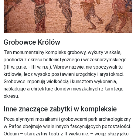
Grobowce Królów
Ten monumentalny kompleks grobowy, wykuty w skale,
pochodzi z okresu hellenistycznego i wczesnorzymskiego
(III w. p.n.e. - III w. n.e.). Wbrew nazwie, nie spoczywali tu
królowie, lecz wysoko postawieni urzędnicy i arystokraci.
Grobowce imponują wielkością i kunsztem wykonania,
naśladując architekturę domów mieszkalnych z tamtego
okresu.
Inne znaczące zabytki w kompleksie
Poza słynnymi mozaikami i grobowcami park archeologiczny
w Pafos obejmuje wiele innych fascynujących pozostałości.
Odeum – starożytny teatr z II wieku n.e. – wciąż służy jako