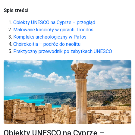
Spis treści
Obiekty UNESCO na Cyprze – przegląd
Malowane kościoły w górach Troodos
Kompleks archeologiczny w Pafos
Choirokoitia – podróż do neolitu
Praktyczny przewodnik po zabytkach UNESCO
Obiekty UNESCO na Cyprze –