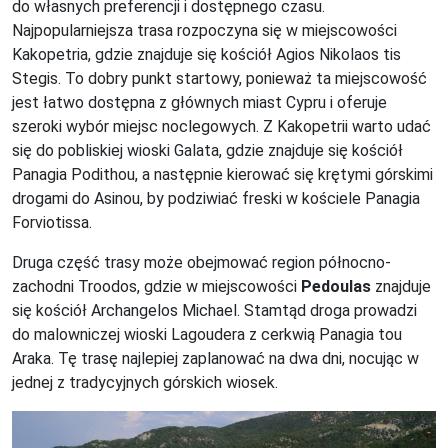
do własnych preferencji i dostępnego czasu.
Najpopularniejsza trasa rozpoczyna się w miejscowości
Kakopetria, gdzie znajduje się kościół Agios Nikolaos tis
Stegis. To dobry punkt startowy, ponieważ ta miejscowość
jest łatwo dostępna z głównych miast Cypru i oferuje
szeroki wybór miejsc noclegowych. Z Kakopetrii warto udać
się do pobliskiej wioski Galata, gdzie znajduje się kościół
Panagia Podithou, a następnie kierować się krętymi górskimi
drogami do Asinou, by podziwiać freski w kościele Panagia
Forviotissa.
Druga część trasy może obejmować region północno-
zachodni Troodos, gdzie w miejscowości
Pedoulas
znajduje
się kościół Archangelos Michael. Stamtąd droga prowadzi
do malowniczej wioski Lagoudera z cerkwią Panagia tou
Araka. Tę trasę najlepiej zaplanować na dwa dni, nocując w
jednej z tradycyjnych górskich wiosek.