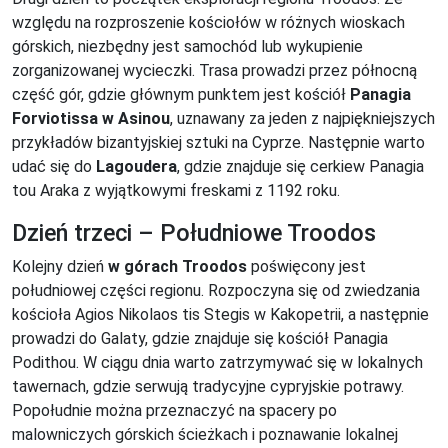
względu na rozproszenie kościołów w różnych wioskach
górskich, niezbędny jest samochód lub wykupienie
zorganizowanej wycieczki. Trasa prowadzi przez północną
część gór, gdzie głównym punktem jest kościół
Panagia
Forviotissa w Asinou
, uznawany za jeden z najpiękniejszych
przykładów bizantyjskiej sztuki na Cyprze. Następnie warto
udać się do
Lagoudera
, gdzie znajduje się cerkiew Panagia
tou Araka z wyjątkowymi freskami z 1192 roku.
Dzień trzeci – Południowe Troodos
Kolejny dzień
w górach Troodos
poświęcony jest
południowej części regionu. Rozpoczyna się od zwiedzania
kościoła Agios Nikolaos tis Stegis w Kakopetrii, a następnie
prowadzi do Galaty, gdzie znajduje się kościół Panagia
Podithou. W ciągu dnia warto zatrzymywać się w lokalnych
tawernach, gdzie serwują tradycyjne cypryjskie potrawy.
Popołudnie można przeznaczyć na spacery po
malowniczych górskich ścieżkach i poznawanie lokalnej