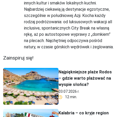
innych kultur i smaków lokalnych kuchni.
Najbardziej ciekawią ją destynacje egzotyczne,
szczególnie w południowej Azji. Kocha każdy
rodzaj podróżowania: od luksusowych wakacji all
inclusive, spontanicznych City Break na własną
rękę, aż po autostopowe wyprawy z „domkiem”
na plecach. Najchętniej odpoczywa pośród
natury, w czasie górskich wędrówek i żeglowania.
Zainspiruj się!
Najpiękniejsze plaże Rodos
– gdzie warto plażować na
wyspie słońca?
03.07.2026 r.
12 min.
Kalabria – co kryje region