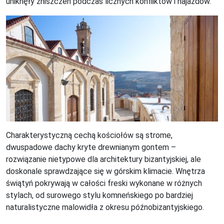
uniknęły zniszczeń podczas licznych konfliktów i najazdów.
Charakterystyczną cechą kościołów są strome,
dwuspadowe dachy kryte drewnianym gontem –
rozwiązanie nietypowe dla architektury bizantyjskiej, ale
doskonale sprawdzające się w górskim klimacie. Wnętrza
świątyń pokrywają w całości freski wykonane w różnych
stylach, od surowego stylu komneńskiego po bardziej
naturalistyczne malowidła z okresu późnobizantyjskiego.