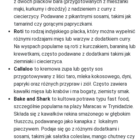
z dwóch placków bara (przygotowanych z mieszanki
mąki, kurkumy i drożdży) z nadzieniem z curry z
ciecierzycy. Podawane z pikantnymi sosami, takimi jak
tamarind czy gorącymi papryczkami.
Roti
to rodzaj indyjskiego placka, który można wypełnić
różnymi rodzajami mięs lub warzyw z dodatkiem curry.
Na wyspach popularne są roti z kurczakiem, baraniną lub
krewetkami, często podawane z dodatkami takimi jak
ziemniaki i ciecierzyca.
Callaloo
to kremowa zupa lub gęsty sos
przygotowywany z liści taro, mleka kokosowego, dyni,
papryki oraz różnych przypraw i ziół. Często zawiera
kawałki mięsa lub krabów i ma bogaty, ziemisty smak.
Bake and Shark
to kultowa potrawa typu fast food,
szczególnie popularna na plaży Maracas w Trynidadzie.
Składa się z kawałków rekina smażonego w głębokim
tłuszczu, podawanego jako kanapka z lokalnym
pieczywem. Podaje się go z różnymi dodatkami i
sosami, takimi jak sałatka coleslaw, mango chutney czy