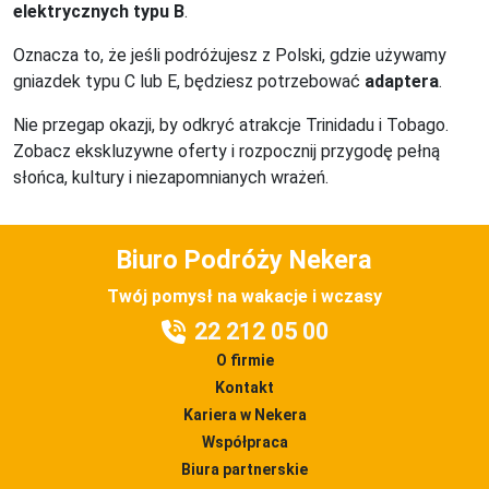
elektrycznych typu B
.
Oznacza to, że jeśli podróżujesz z Polski, gdzie używamy
gniazdek typu C lub E, będziesz potrzebować
adaptera
.
Nie przegap okazji, by odkryć atrakcje Trinidadu i Tobago.
Zobacz ekskluzywne oferty i rozpocznij przygodę pełną
słońca, kultury i niezapomnianych wrażeń.
Biuro Podróży Nekera
Twój pomysł na wakacje i wczasy
22 212 05 00
O firmie
Kontakt
Kariera w Nekera
Współpraca
Biura partnerskie