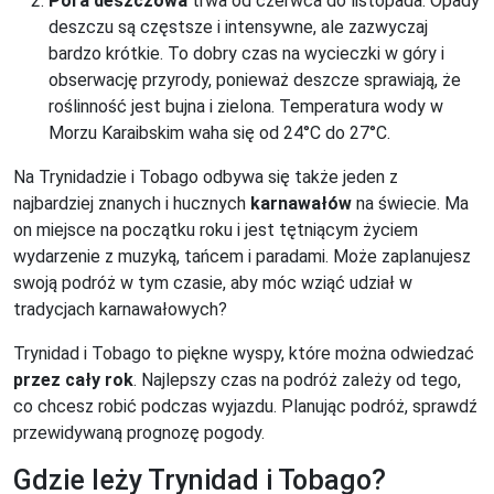
Pora deszczowa
trwa od czerwca do listopada. Opady
deszczu są częstsze i intensywne, ale zazwyczaj
bardzo krótkie. To dobry czas na wycieczki w góry i
obserwację przyrody, ponieważ deszcze sprawiają, że
roślinność jest bujna i zielona. Temperatura wody w
Morzu Karaibskim waha się od 24°C do 27°C.
Na Trynidadzie i Tobago odbywa się także jeden z
najbardziej znanych i hucznych
karnawałów
na świecie. Ma
on miejsce na początku roku i jest tętniącym życiem
wydarzenie z muzyką, tańcem i paradami. Może zaplanujesz
swoją podróż w tym czasie, aby móc wziąć udział w
tradycjach karnawałowych?
Trynidad i Tobago to piękne wyspy, które można odwiedzać
przez cały rok
. Najlepszy czas na podróż zależy od tego,
co chcesz robić podczas wyjazdu. Planując podróż, sprawdź
przewidywaną prognozę pogody.
Gdzie leży Trynidad i Tobago?