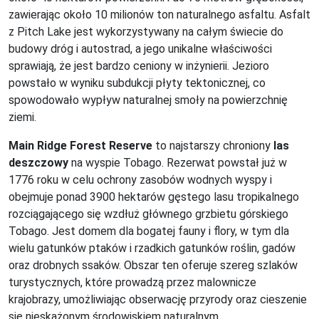
zawierając około 10 milionów ton naturalnego asfaltu. Asfalt
z Pitch Lake jest wykorzystywany na całym świecie do
budowy dróg i autostrad, a jego unikalne właściwości
sprawiają, że jest bardzo ceniony w inżynierii. Jezioro
powstało w wyniku subdukcji płyty tektonicznej, co
spowodowało wypływ naturalnej smoły na powierzchnię
ziemi.
Main Ridge Forest Reserve
to najstarszy chroniony
las
deszczowy
na wyspie Tobago. Rezerwat powstał już w
1776 roku w celu ochrony zasobów wodnych wyspy i
obejmuje ponad 3900 hektarów gęstego lasu tropikalnego
rozciągającego się wzdłuż głównego grzbietu górskiego
Tobago. Jest domem dla bogatej fauny i flory, w tym dla
wielu gatunków ptaków i rzadkich gatunków roślin, gadów
oraz drobnych ssaków. Obszar ten oferuje szereg szlaków
turystycznych, które prowadzą przez malownicze
krajobrazy, umożliwiając obserwację przyrody oraz cieszenie
się nieskażonym środowiskiem naturalnym.