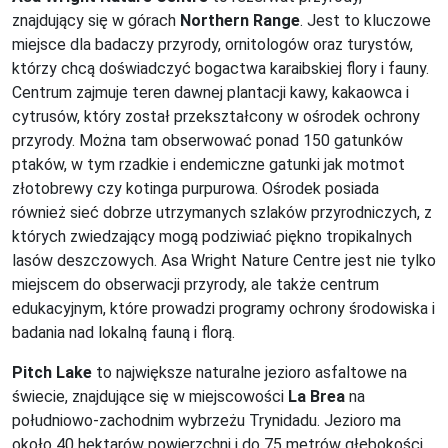
znajdujący się w górach
Northern Range
. Jest to kluczowe
miejsce dla badaczy przyrody, ornitologów oraz turystów,
którzy chcą doświadczyć bogactwa karaibskiej flory i fauny.
Centrum zajmuje teren dawnej plantacji kawy, kakaowca i
cytrusów, który został przekształcony w ośrodek ochrony
przyrody. Można tam obserwować ponad 150 gatunków
ptaków, w tym rzadkie i endemiczne gatunki jak motmot
złotobrewy czy kotinga purpurowa. Ośrodek posiada
również sieć dobrze utrzymanych szlaków przyrodniczych, z
których zwiedzający mogą podziwiać piękno tropikalnych
lasów deszczowych. Asa Wright Nature Centre jest nie tylko
miejscem do obserwacji przyrody, ale także centrum
edukacyjnym, które prowadzi programy ochrony środowiska i
badania nad lokalną fauną i florą.
Pitch Lake
to największe naturalne jezioro asfaltowe na
świecie, znajdujące się w miejscowości
La Brea
na
południowo-zachodnim wybrzeżu Trynidadu. Jezioro ma
około 40 hektarów powierzchni i do 75 metrów głębokości,