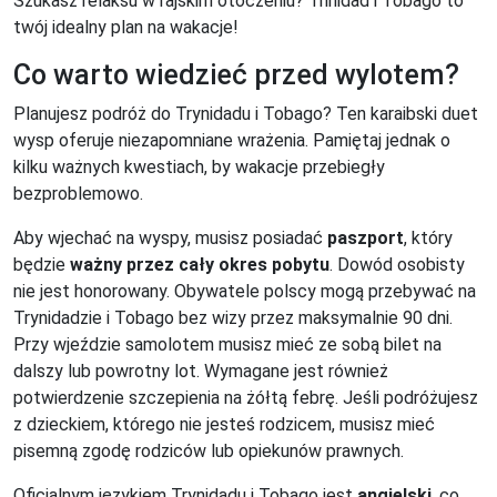
Szukasz relaksu w rajskim otoczeniu? Trinidad i Tobago to
twój idealny plan na wakacje!
Co warto wiedzieć przed wylotem?
Planujesz podróż do Trynidadu i Tobago? Ten karaibski duet
wysp oferuje niezapomniane wrażenia. Pamiętaj jednak o
kilku ważnych kwestiach, by wakacje przebiegły
bezproblemowo.
Aby wjechać na wyspy, musisz posiadać
paszport
, który
będzie
ważny przez cały okres pobytu
. Dowód osobisty
nie jest honorowany. Obywatele polscy mogą przebywać na
Trynidadzie i Tobago bez wizy przez maksymalnie 90 dni.
Przy wjeździe samolotem musisz mieć ze sobą bilet na
dalszy lub powrotny lot. Wymagane jest również
potwierdzenie szczepienia na żółtą febrę. Jeśli podróżujesz
z dzieckiem, którego nie jesteś rodzicem, musisz mieć
pisemną zgodę rodziców lub opiekunów prawnych.
Oficjalnym językiem Trynidadu i Tobago jest
angielski
, co