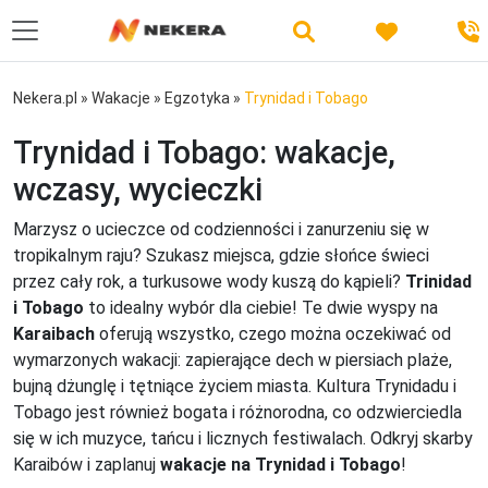
Nekera.pl
»
Wakacje
»
Egzotyka
»
Trynidad i Tobago
Trynidad i Tobago: wakacje,
wczasy, wycieczki
Marzysz o ucieczce od codzienności i zanurzeniu się w
tropikalnym raju? Szukasz miejsca, gdzie słońce świeci
przez cały rok, a turkusowe wody kuszą do kąpieli?
Trinidad
i Tobago
to idealny wybór dla ciebie! Te dwie wyspy na
Karaibach
oferują wszystko, czego można oczekiwać od
wymarzonych wakacji: zapierające dech w piersiach plaże,
bujną dżunglę i tętniące życiem miasta. Kultura Trynidadu i
Tobago jest również bogata i różnorodna, co odzwierciedla
się w ich muzyce, tańcu i licznych festiwalach. Odkryj skarby
Karaibów i zaplanuj
wakacje na Trynidad i Tobago
!