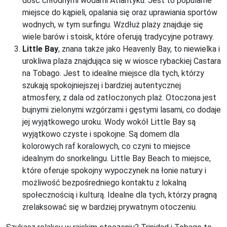
dość chłodnymi wodami Atlantyku. Jest to popularne
miejsce do kąpieli, opalania się oraz uprawiania sportów
wodnych, w tym surfingu. Wzdłuż plaży znajduje się
wiele barów i stoisk, które oferują tradycyjne potrawy.
Little Bay
, znana także jako Heavenly Bay, to niewielka i
urokliwa plaża znajdująca się w wiosce rybackiej Castara
na Tobago. Jest to idealne miejsce dla tych, którzy
szukają spokojniejszej i bardziej autentycznej
atmosfery, z dala od zatłoczonych plaż. Otoczona jest
bujnymi zielonymi wzgórzami i gęstymi lasami, co dodaje
jej wyjątkowego uroku. Wody wokół Little Bay są
wyjątkowo czyste i spokojne. Są domem dla
kolorowych raf koralowych, co czyni to miejsce
idealnym do snorkelingu. Little Bay Beach to miejsce,
które oferuje spokojny wypoczynek na łonie natury i
możliwość bezpośredniego kontaktu z lokalną
społecznością i kulturą. Idealne dla tych, którzy pragną
zrelaksować się w bardziej prywatnym otoczeniu.