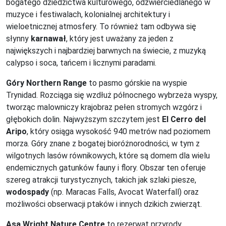
bogatego dziedzictwa kulturowego, odzwierciedlanego w
muzyce i festiwalach, kolonialnej architektury i
wieloetnicznej atmosfery. To również tam odbywa się
słynny
karnawał
, który jest uważany za jeden z
największych i najbardziej barwnych na świecie, z muzyką
calypso i soca, tańcem i licznymi paradami.
Góry Northern Range
to pasmo górskie na wyspie
Trynidad. Rozciąga się wzdłuż północnego wybrzeża wyspy,
tworząc malowniczy krajobraz pełen stromych wzgórz i
głębokich dolin. Najwyższym szczytem jest
El Cerro del
Aripo
, który osiąga wysokość 940 metrów nad poziomem
morza. Góry znane z bogatej bioróżnorodności, w tym z
wilgotnych lasów równikowych, które są domem dla wielu
endemicznych gatunków fauny i flory. Obszar ten oferuje
szereg atrakcji turystycznych, takich jak szlaki piesze,
wodospady
(np. Maracas Falls, Avocat Waterfall) oraz
możliwości obserwacji ptaków i innych dzikich zwierząt.
Asa Wright Nature Centre
to rezerwat przyrody,