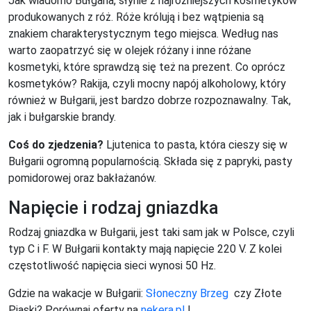
Jak wiadomo Bułgaria, słynie z najróżniejszych kosmetyków
produkowanych z róż. Róże królują i bez wątpienia są
znakiem charakterystycznym tego miejsca. Według nas
warto zaopatrzyć się w olejek różany i inne różane
kosmetyki, które sprawdzą się też na prezent. Co oprócz
kosmetyków? Rakija, czyli mocny napój alkoholowy, który
również w Bułgarii, jest bardzo dobrze rozpoznawalny. Tak,
jak i bułgarskie brandy.
Coś do zjedzenia?
Ljutenica to pasta, która cieszy się w
Bułgarii ogromną popularnością. Składa się z papryki, pasty
pomidorowej oraz bakłażanów.
Napięcie i rodzaj gniazdka
Rodzaj gniazdka w Bułgarii, jest taki sam jak w Polsce, czyli
typ C i F. W Bułgarii kontakty mają napięcie 220 V. Z kolei
częstotliwość napięcia sieci wynosi 50 Hz.
Gdzie na wakacje w Bułgarii:
Słoneczny Brzeg
czy Złote
Piaski? Porównaj oferty na
nekera.pl
!