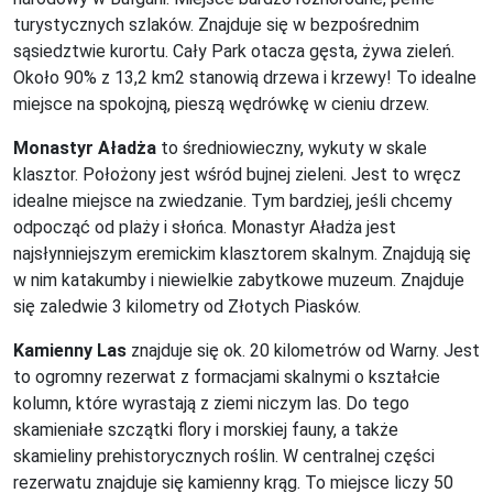
turystycznych szlaków. Znajduje się w bezpośrednim
sąsiedztwie kurortu. Cały Park otacza gęsta, żywa zieleń.
Około 90% z 13,2 km2 stanowią drzewa i krzewy! To idealne
miejsce na spokojną, pieszą wędrówkę w cieniu drzew.
Monastyr Aładża
to średniowieczny, wykuty w skale
klasztor. Położony jest wśród bujnej zieleni. Jest to wręcz
idealne miejsce na zwiedzanie. Tym bardziej, jeśli chcemy
odpocząć od plaży i słońca. Monastyr Aładża jest
najsłynniejszym eremickim klasztorem skalnym. Znajdują się
w nim katakumby i niewielkie zabytkowe muzeum. Znajduje
się zaledwie 3 kilometry od Złotych Piasków.
Kamienny Las
znajduje się ok. 20 kilometrów od Warny. Jest
to ogromny rezerwat z formacjami skalnymi o kształcie
kolumn, które wyrastają z ziemi niczym las. Do tego
skamieniałe szczątki flory i morskiej fauny, a także
skamieliny prehistorycznych roślin. W centralnej części
rezerwatu znajduje się kamienny krąg. To miejsce liczy 50