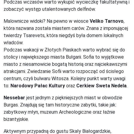
Podczas wczasów warto wykupić wycieczkę fakultatywną i
zobaczyć występ utalentowanych delfinów.
Malownicze widoki? Na pewno w wiosce
Veliko Tarnovo
,
która nazwana została miastem carów. Znana z imponującej
twierdzy Tsarevets, która niegdyś była domem lokalnych
władców.
Podczas wakacji w Złotych Piaskach warto wybrać się do
stolicy i największego miasta Bułgarii. Sofia to wyjątkowe
miasto z niesamowicie bogatą historią oraz najciekawszymi
atrakcjami. Zwiedzanie Sofii warto rozpocząć od ścisłego
centrum, czyli bulwaru Witosza. Kolejny punkt warty uwagi
to:
Narodowy Pałac Kultury
oraz
Cerkiew Sweta Nedela
.
Nessebar
jest jednym z piękniejszych miast w obwodzie
Burgas. Znajdują się tam historyczne zabytki, takie jak:
zabytkowy młyn, muzeum Archeologiczne oraz łaźnie
bizantyjskie.
Aktywnym przypadną do gustu Skały Białogardzkie,