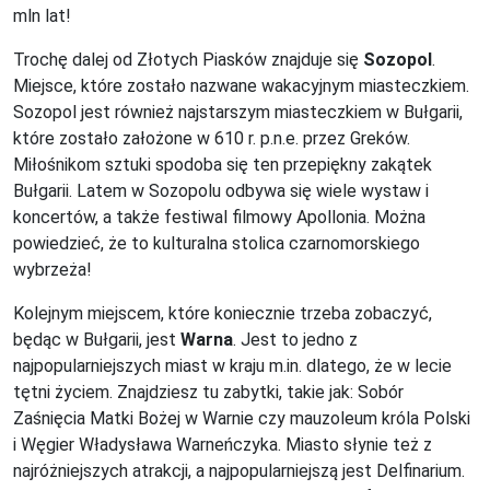
mln lat!
Trochę dalej od Złotych Piasków znajduje się
Sozopol
.
Miejsce, które zostało nazwane wakacyjnym miasteczkiem.
Sozopol jest również najstarszym miasteczkiem w Bułgarii,
które zostało założone w 610 r. p.n.e. przez Greków.
Miłośnikom sztuki spodoba się ten przepiękny zakątek
Bułgarii. Latem w Sozopolu odbywa się wiele wystaw i
koncertów, a także festiwal filmowy Apollonia. Można
powiedzieć, że to kulturalna stolica czarnomorskiego
wybrzeża!
Kolejnym miejscem, które koniecznie trzeba zobaczyć,
będąc w Bułgarii, jest
Warna
. Jest to jedno z
najpopularniejszych miast w kraju m.in. dlatego, że w lecie
tętni życiem. Znajdziesz tu zabytki, takie jak: Sobór
Zaśnięcia Matki Bożej w Warnie czy mauzoleum króla Polski
i Węgier Władysława Warneńczyka. Miasto słynie też z
najróżniejszych atrakcji, a najpopularniejszą jest Delfinarium.