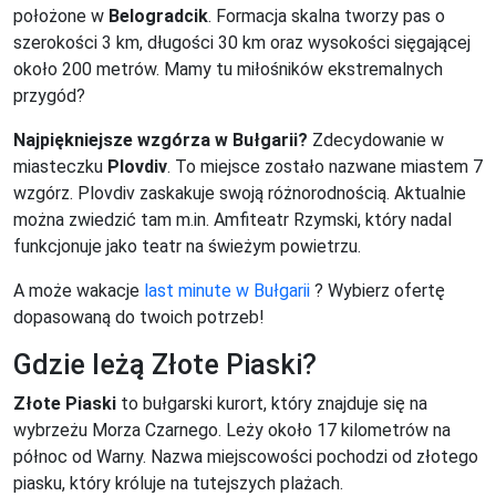
położone w
Belogradcik
. Formacja skalna tworzy pas o
szerokości 3 km, długości 30 km oraz wysokości sięgającej
około 200 metrów. Mamy tu miłośników ekstremalnych
przygód?
Najpiękniejsze wzgórza w Bułgarii?
Zdecydowanie w
miasteczku
Plovdiv
. To miejsce zostało nazwane miastem 7
wzgórz. Plovdiv zaskakuje swoją różnorodnością. Aktualnie
można zwiedzić tam m.in. Amfiteatr Rzymski, który nadal
funkcjonuje jako teatr na świeżym powietrzu.
A może wakacje
last minute w Bułgarii
? Wybierz ofertę
dopasowaną do twoich potrzeb!
Gdzie leżą Złote Piaski?
Złote Piaski
to bułgarski kurort, który znajduje się na
wybrzeżu Morza Czarnego. Leży około 17 kilometrów na
północ od Warny. Nazwa miejscowości pochodzi od złotego
piasku, który króluje na tutejszych plażach.