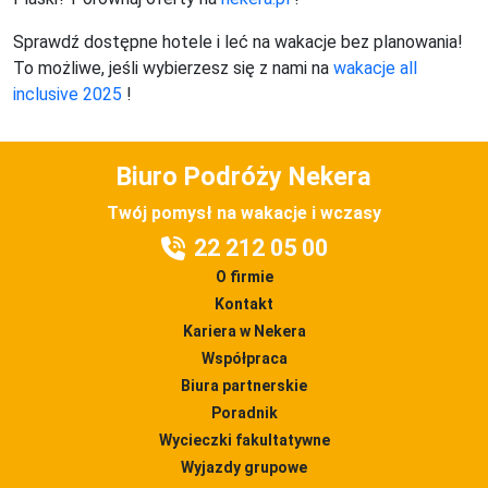
Sprawdź dostępne hotele i leć na wakacje bez planowania!
To możliwe, jeśli wybierzesz się z nami na
wakacje all
inclusive 2025
!
Biuro Podróży Nekera
Twój pomysł na wakacje i wczasy
22 212 05 00
O firmie
Kontakt
Kariera w Nekera
Współpraca
Biura partnerskie
Poradnik
Wycieczki fakultatywne
Wyjazdy grupowe