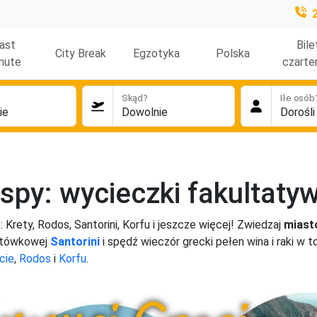
ast
Bile
City Break
Egzotyka
Polska
nute
czarte
Skąd?
Ile osób
yspy: wycieczki fakultaty
: Krety, Rodos, Santorini, Korfu i jeszcze więcej! Zwiedzaj
miast
cztówkowej
Santorini
i spędź wieczór grecki pełen wina i raki w 
cie
,
Rodos
i
Korfu
.