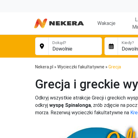
L
Wakacje
Mi
Dokąd?
Kiedy?
Nekera.pl
»
Wycieczki fakultatywne
»
Grecja
Grecja i greckie w
Odkryj wszystkie atrakcje Grecji i greckich wysp
odkryj
wyspę Spinalonga
, zrób zdjęcie na po
morza. Rezerwuj wycieczki fakultatywne na
Kre