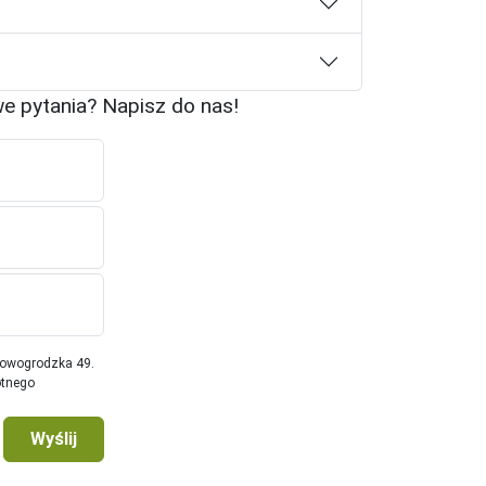
we pytania? Napisz do nas!
Nowogrodzka 49.
otnego
Wyślij