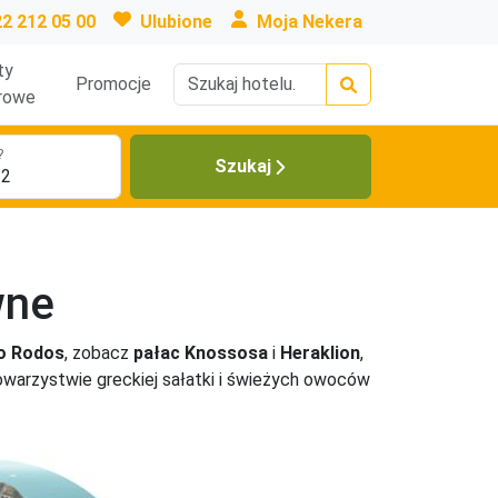
22 212 05 00
Ulubione
Moja Nekera
ty
Promocje
rowe
?
Szukaj
wne
o Rodos
, zobacz
pałac Knossosa
i
Heraklion
,
towarzystwie greckiej sałatki i świeżych owoców