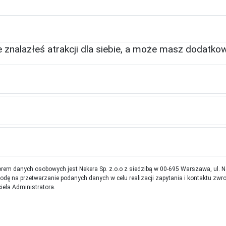
e znalazłeś atrakcji dla siebie, a może masz dodatko
rem danych osobowych jest Nekera Sp. z.o.o z siedzibą w 00-695 Warszawa, ul. 
ę na przetwarzanie podanych danych w celu realizacji zapytania i kontaktu zwr
iela Administratora.