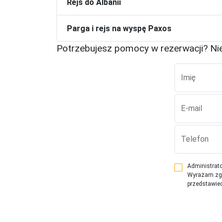
Rejs do Albanii
Parga i rejs na wyspę Paxos
Potrzebujesz pomocy w rezerwacji?
Ni
Imię
E-mail
Telefon
Administrato
Wyrażam zgod
przedstawiec